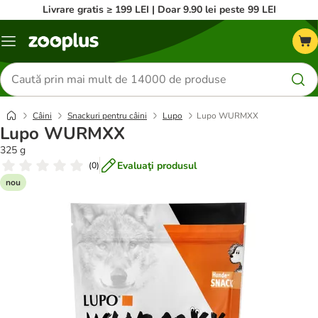
Livrare gratis ≥ 199 LEI | Doar 9.90 lei peste 99 LEI
Categorii
Căutare
produse
Câini
Snackuri pentru câini
Lupo
Lupo WURMXX
Lupo WURMXX
325 g
Evaluaţi produsul
(
0
)
nou