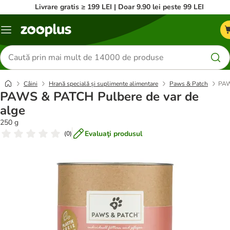
Livrare gratis ≥ 199 LEI | Doar 9.90 lei peste 99 LEI
Categorii
Căutare
produse
Câini
Hrană specială și suplimente alimentare
Paws & Patch
PAW
PAWS & PATCH Pulbere de var de
alge
250 g
Evaluaţi produsul
(
0
)