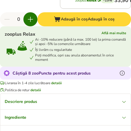
33,90 
-15%
Adaugă în coș
Adaugă în coș
Află mai multe
zooplus Relax
Ai -10% reducere (până la max. 100 lei) la prima comandă
și apoi -5% la comenzile următoare
Îți livrăm cu regularitate
Poți modifica, opri sau anula abonamentul în orice
moment
Câștigă 8 zooPuncte pentru acest produs
Livrarea în 1-4 zile lucrătoare
detalii
Politica de retur
detalii
Descriere produs
Ingrediente