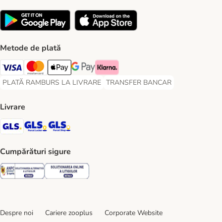
Metode de plată
Visa Payment Method
Master Card Payment Method
Apple Pay Payment Method
Google Pay Payment Method
Klarna Payment Method
PLATĂ RAMBURS LA LIVRARE
TRANSFER BANCAR
PLATĂ RAMBURS LA LIVRARE Payment Method
TRANSFER BANCAR Payment Metho
Livrare
GLS Shipping Method
GLS Locker Shipping Method
GLS Parcel Shop Shipping Method
Cumpărături sigure
Security
Security
Despre noi
Cariere zooplus
Corporate Website