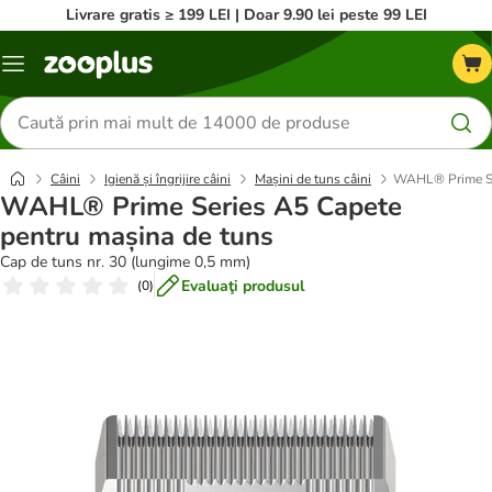
Livrare gratis ≥ 199 LEI | Doar 9.90 lei peste 99 LEI
Categorii
Căutare
produse
Câini
Igienă și îngrijire câini
Mașini de tuns câini
WAHL® Prime Ser
WAHL® Prime Series A5 Capete
pentru mașina de tuns
Cap de tuns nr. 30 (lungime 0,5 mm)
Evaluaţi produsul
(
0
)