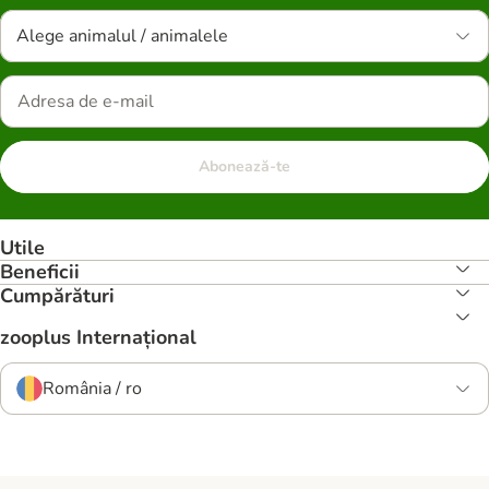
Alege animalul / animalele
Abonează-te
Utile
Beneficii
Cumpărături
zooplus Internațional
România / ro