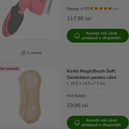
Rating: 4.7/5
(
49
)
117,90 lei
Anunță-mă când
produsul e disponibil
3 variante
toc epuizat.
Kerbl MagicBrush Soft
Sandstorm pentru câini
L 16,5 x l 6,5 x î 3 cm
Not Rated
33,90 lei
Anunță-mă când
produsul e disponibil