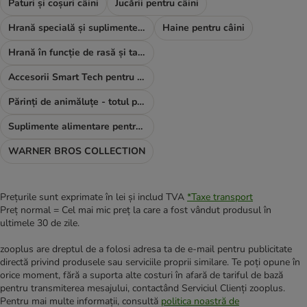
Paturi și coșuri câini
Jucării pentru câini
Hrană specială și suplimente alimentare
Haine pentru câini
Hrană în funcție de rasă și talie
Accesorii Smart Tech pentru câini
Părinți de animăluțe - totul pentru TINE
Suplimente alimentare pentru câini
WARNER BROS COLLECTION
Prețurile sunt exprimate în lei și includ TVA
*
Taxe transport
Preț normal = Cel mai mic preț la care a fost vândut produsul în
ultimele 30 de zile.
zooplus are dreptul de a folosi adresa ta de e-mail pentru publicitate
directă privind produsele sau serviciile proprii similare. Te poți opune în
orice moment, fără a suporta alte costuri în afară de tariful de bază
pentru transmiterea mesajului, contactând Serviciul Clienți zooplus.
Pentru mai multe informații, consultă
politica noastră de