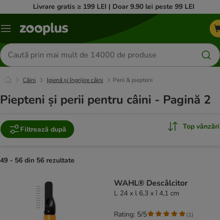
Livrare gratis ≥ 199 LEI | Doar 9.90 lei peste 99 LEI
Categorii
Căutare
produse
Câini
Igienă și îngrijire câini
Perii & piepteni
Piepteni și perii pentru câini - Pagină 2
Top vânzări
Filtrează după
49 - 56 din 56 rezultate
product items have been changed
WAHL® Descâlcitor
L 24 x l 6,3 x î 4,1 cm
Rating: 5/5
(
1
)