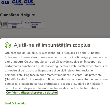
GLS Shipping Method
GLS Locker Shipping Method
GLS Parcel Shop Shipping Method
Cumpărături sigure
Security
Security
Ajută-ne să îmbunătățim zooplus!
Despre noi
Cariere zooplus
Corporate Website
Informații legale
Termeni şi condiţii
Utilizăm cookie-uri, pixeli si alte tehnologii (“Cookies”) pe site-ul nostru.
Folosim cookie-uri absolut necesare pentru ca tu să poți naviga și cumpăra pe
Deșeuri și protecția mediului
Contact
Taxa şi durata de livrare
site-ul nostru. Cu acordul tău, am dori să activăm cookie-uri în scopuri de
Retrageți-vă din contract aici
Metode de plată
performanță, funcționare și de marketing, pentru a îmbunătăți experința cu site-
ul nostru și pentru a-ți arăta produse și servicii relevante și reclame
Program de afiliere
Declarație de accesibilitate
personalizate. Poți face în orice moment modificări în centrul de preferințe
Confidenţialitate & protecția datelor
DSA
(“Modifică setări”). Informații suplimentare despre responsabilul cu prelucrarea
datelor tale, datele personale prelucrate și scopul prelucrării pot fi găsite în
© zooplus SE
2026
centrul nostru de preferințe sau în secțiunea destinată protecției datelor.
Confidențialitate și protecția datelor
Modifică setările