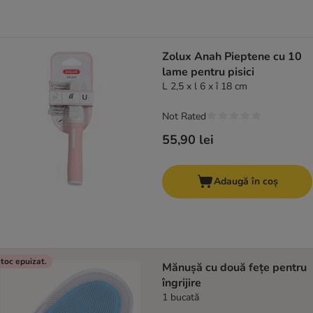
Zolux Anah Pieptene cu 10
lame pentru pisici
L 2,5 x l 6 x î 18 cm
Not Rated
55,90 lei
Adaugă în coș
toc epuizat.
Mănușă cu două fețe pentru
îngrijire
1 bucată