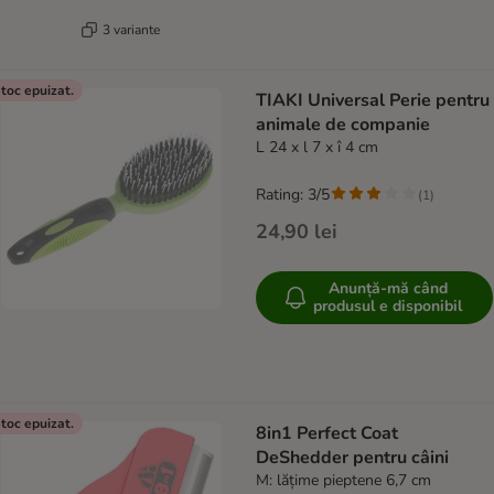
3 variante
toc epuizat.
TIAKI Universal Perie pentru
animale de companie
L 24 x l 7 x î 4 cm
Rating: 3/5
(
1
)
24,90 lei
Anunță-mă când
produsul e disponibil
toc epuizat.
8in1 Perfect Coat
DeShedder pentru câini
M: lățime pieptene 6,7 cm