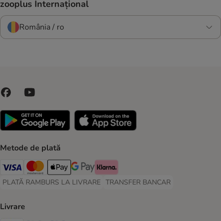
zooplus Internațional
România / ro
Metode de plată
Visa Payment Method
Master Card Payment Method
Apple Pay Payment Method
Google Pay Payment Method
Klarna Payment Method
PLATĂ RAMBURS LA LIVRARE
TRANSFER BANCAR
PLATĂ RAMBURS LA LIVRARE Payment Method
TRANSFER BANCAR Payment Metho
Livrare