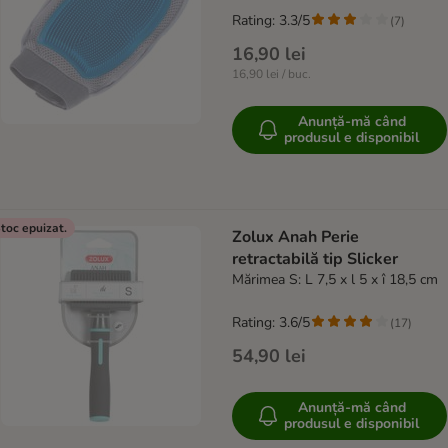
Rating: 3.3/5
(
7
)
16,90 lei
16,90 lei / buc.
Anunță-mă când
produsul e disponibil
toc epuizat.
Zolux Anah Perie
retractabilă tip Slicker
Mărimea S: L 7,5 x l 5 x î 18,5 cm
Rating: 3.6/5
(
17
)
54,90 lei
Anunță-mă când
produsul e disponibil