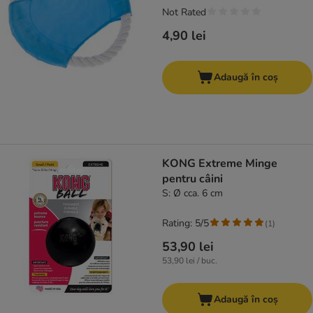
Not Rated
4,90 lei
Adaugă în coș
KONG Extreme Minge
pentru câini
S: Ø cca. 6 cm
Rating: 5/5
(
1
)
53,90 lei
53,90 lei / buc.
Adaugă în coș