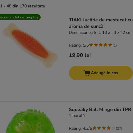
1 - 48 din 170 rezultate
product items have been changed
ecomandat de zooplus
TIAKI Jucărie de mestecat cu
aromă de șuncă
Dimensiunea S: L 10 x l 3 x î 2 cm
Rating: 5/5
(
1
)
19,90 lei
Adaugă în coș
Squeaky Ball Minge din TPR
1 bucată
Rating: 4.3/5
(
27
)