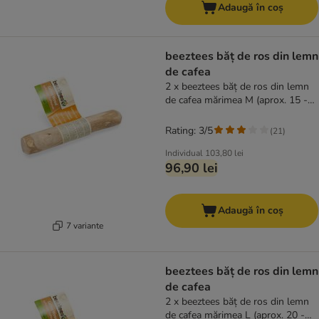
Adaugă în coș
beeztees băț de ros din lemn
de cafea
2 x beeztees băț de ros din lemn
de cafea mărimea M (aprox. 15 -
20 cm)
Rating: 3/5
(
21
)
Individual
103,80 lei
96,90 lei
Adaugă în coș
7 variante
beeztees băț de ros din lemn
de cafea
2 x beeztees băț de ros din lemn
de cafea mărimea L (aprox. 20 -