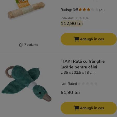
25 cm)
Rating: 3/5
(
21
)
Individual
119,80 lei
112,90 lei
Adaugă în coș
7 variante
TIAKI Rață cu frânghie
jucărie pentru câini
L 35 x l 32,5 x î 8 cm
Not Rated
51,90 lei
Adaugă în coș