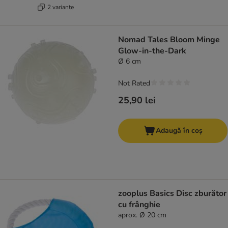
2 variante
Nomad Tales Bloom Minge
Glow-in-the-Dark
Ø 6 cm
Not Rated
25,90 lei
Adaugă în coș
zooplus Basics Disc zburător
cu frânghie
aprox. Ø 20 cm