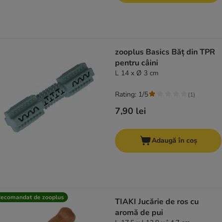
zooplus Basics Băț din TPR
pentru câini
L 14 x Ø 3 cm
Rating: 1/5
(
1
)
7,90 lei
Adaugă în coș
ecomandat de zooplus
TIAKI Jucărie de ros cu
aromă de pui