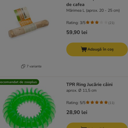
de cafea
Mărimea L (aprox. 20 - 25 cm)
Rating: 3/5
(
21
)
59,90 lei
Adaugă în coș
7 variante
ecomandat de zooplus
TPR Ring Jucărie câini
aprox. Ø 11,5 cm
Rating: 5/5
(
11
)
28,90 lei