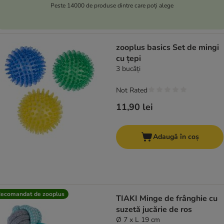
Peste 14000 de produse dintre care poți alege
zooplus basics Set de mingi
cu țepi
3 bucăți
Not Rated
11,90 lei
Adaugă în coș
ecomandat de zooplus
TIAKI Minge de frânghie cu
suzetă jucărie de ros
Ø 7 x L 19 cm