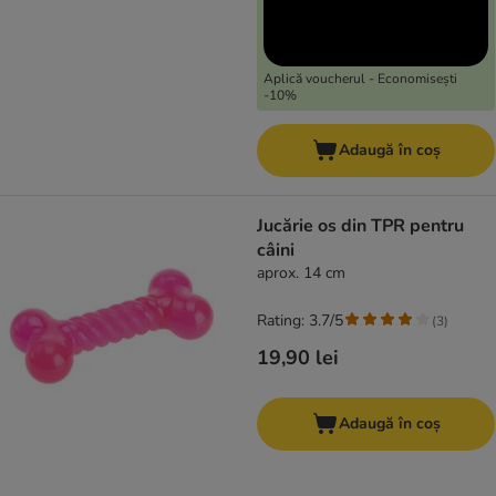
Aplică voucherul - Economisești
-10%
Adaugă în coș
Jucărie os din TPR pentru
câini
aprox. 14 cm
Rating: 3.7/5
(
3
)
19,90 lei
Adaugă în coș