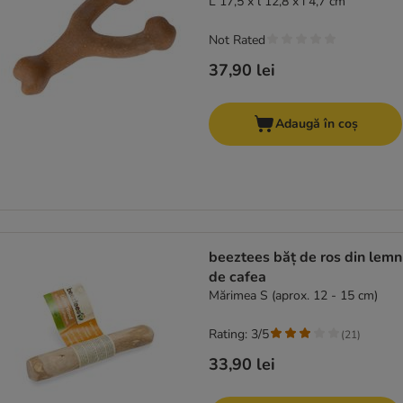
L 17,5 x l 12,8 x î 4,7 cm
Not Rated
37,90 lei
Adaugă în coș
beeztees băț de ros din lemn
de cafea
Mărimea S (aprox. 12 - 15 cm)
Rating: 3/5
(
21
)
33,90 lei