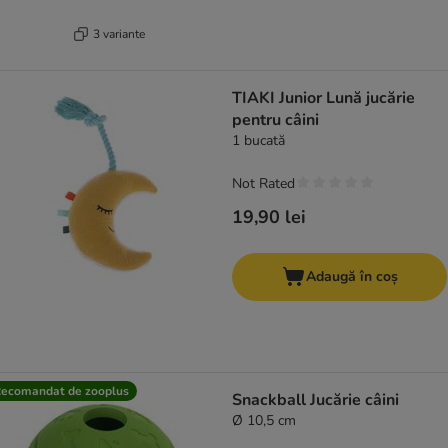
3 variante
TIAKI Junior Lună jucărie
pentru câini
1 bucată
Not Rated
19,90 lei
Adaugă în coș
ecomandat de zooplus
Snackball Jucărie câini
Ø 10,5 cm