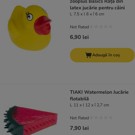
zooplus Basics Rață din
latex jucărie pentru câini
L 7,5 x l 6 x î 6 cm
Not Rated
6,90 lei
Adaugă în coș
TIAKI Watermelon Jucărie
flotabilă
L 11 x l 12 x î 2,7 cm
Not Rated
7,90 lei