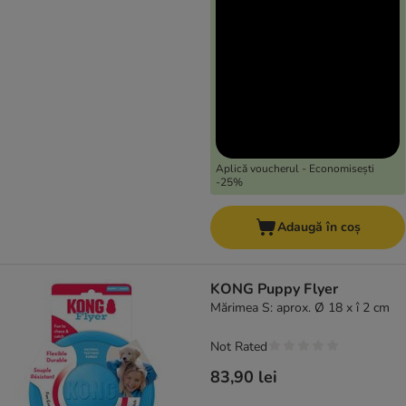
Aplică voucherul - Economisești
-25%
Adaugă în coș
KONG Puppy Flyer
Mărimea S: aprox. Ø 18 x î 2 cm
Not Rated
83,90 lei