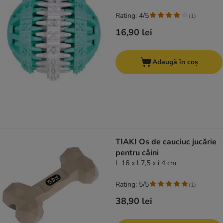
Rating: 4/5
(
1
)
16,90 lei
Adaugă în coș
TIAKI Os de cauciuc jucărie
pentru câini
L 16 x l 7,5 x î 4 cm
Rating: 5/5
(
1
)
38,90 lei