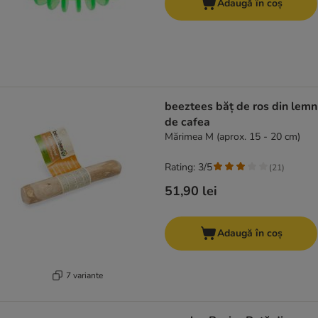
Adaugă în coș
beeztees băț de ros din lemn
de cafea
Mărimea M (aprox. 15 - 20 cm)
Rating: 3/5
(
21
)
51,90 lei
Adaugă în coș
7 variante