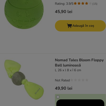
Rating: 3.9/5
(
15
)
45,90 lei
Adaugă în coș
Nomad Tales Bloom Floppy
Ball luminoasă
L 26 x l 8 x î 6 cm
Not Rated
49,90 lei