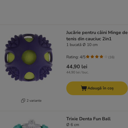
Jucărie pentru câini Minge de
tenis din cauciuc 2in1
1 bucată Ø 10 cm
Rating: 4/5
(
16
)
44,90 lei
44,90 lei / buc.
Adaugă în coș
2 variante
Trixie Denta Fun Ball
Ø 6 cm