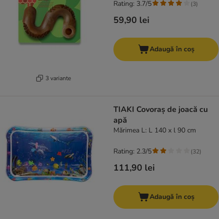
Rating: 3.7/5
(
3
)
59,90 lei
Adaugă în coș
3 variante
TIAKI Covoraș de joacă cu
apă
Mărimea L: L 140 x l 90 cm
Rating: 2.3/5
(
32
)
111,90 lei
Adaugă în coș