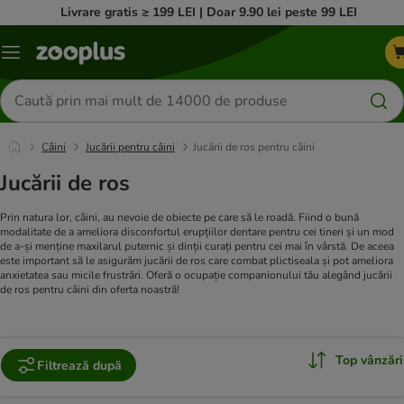
Livrare gratis ≥ 199 LEI | Doar 9.90 lei peste 99 LEI
Categorii
Căutare
produse
Câini
Jucării pentru câini
Jucării de ros pentru câini
Jucării de ros
Prin natura lor, câini, au nevoie de obiecte pe care să le roadă. Fiind o bună
modalitate de a ameliora disconfortul erupțiilor dentare pentru cei tineri și un mod
de a-și menține maxilarul puternic și dinții curați pentru cei mai în vârstă. De aceea
este important să le asigurăm jucării de ros care combat plictiseala și pot ameliora
anxietatea sau micile frustrări. Oferă o ocupație companionului tău alegând jucării
de ros pentru câini din oferta noastră!
Top vânzări
Filtrează după