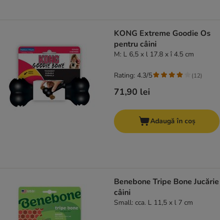
KONG Extreme Goodie Os
pentru câini
M: L 6,5 x l 17.8 x î 4.5 cm
Rating: 4.3/5
(
12
)
71,90 lei
Adaugă în coș
Benebone Tripe Bone Jucărie
câini
Small: cca. L 11,5 x l 7 cm