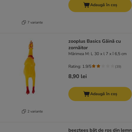
Adaugă în coș
7 variante
zooplus Basics Găină cu
zornăitor
Mărimea M: L 30 x l 7 x î 6,5 cm
Rating: 1.9/5
(
39
)
8,90 lei
Adaugă în coș
2 variante
beeztees băț de ros din lemn