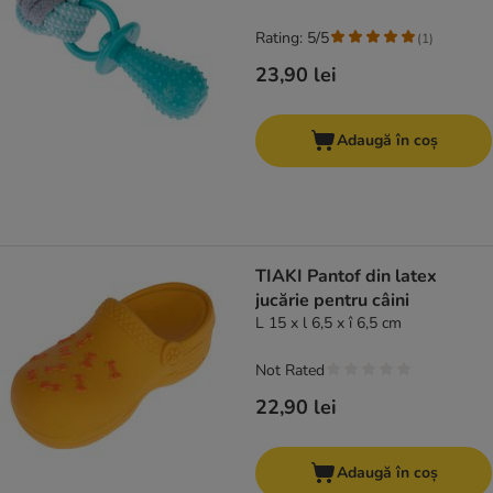
Rating: 5/5
(
1
)
23,90 lei
Adaugă în coș
TIAKI Pantof din latex
jucărie pentru câini
L 15 x l 6,5 x î 6,5 cm
Not Rated
22,90 lei
Adaugă în coș