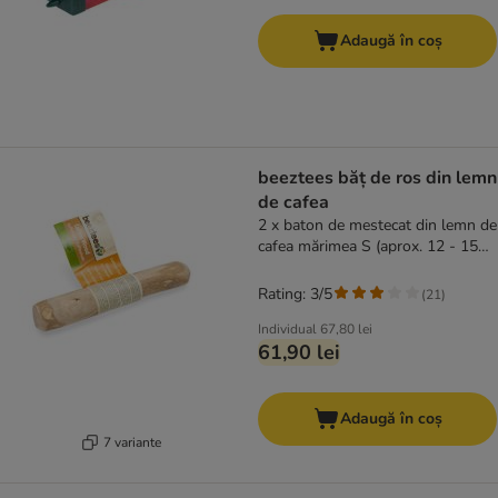
Adaugă în coș
beeztees băț de ros din lemn
de cafea
2 x baton de mestecat din lemn de
cafea mărimea S (aprox. 12 - 15
cm)
Rating: 3/5
(
21
)
Individual
67,80 lei
61,90 lei
Adaugă în coș
7 variante