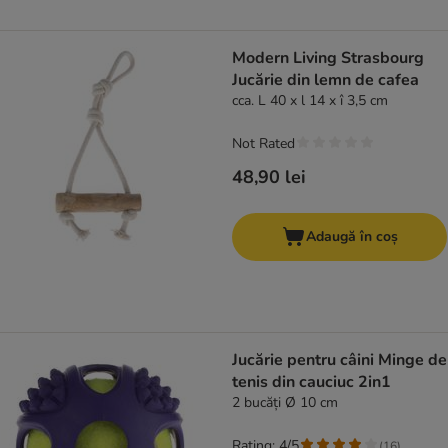
Modern Living Strasbourg
Jucărie din lemn de cafea
cca. L 40 x l 14 x î 3,5 cm
Not Rated
48,90 lei
Adaugă în coș
Jucărie pentru câini Minge de
tenis din cauciuc 2in1
2 bucăți Ø 10 cm
Rating: 4/5
(
16
)