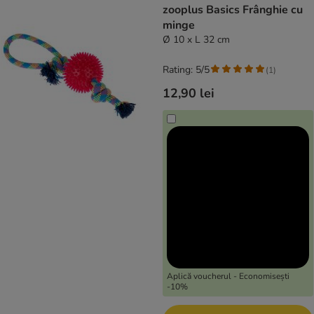
zooplus Basics Frânghie cu
minge
Ø 10 x L 32 cm
Rating: 5/5
(
1
)
12,90 lei
Aplică voucherul - Economisești
-10%