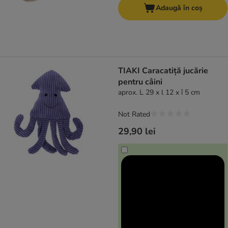
Adaugă în coș
TIAKI Caracatiță jucărie
pentru câini
aprox. L 29 x l 12 x î 5 cm
Not Rated
29,90 lei