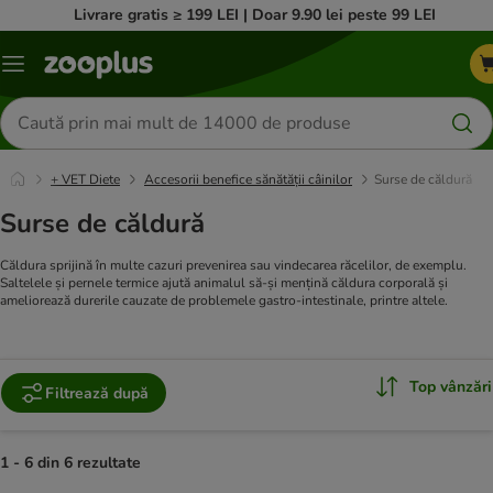
Livrare gratis ≥ 199 LEI | Doar 9.90 lei peste 99 LEI
Categorii
Căutare
produse
+ VET Diete
Accesorii benefice sănătății câinilor
Surse de căldură
Surse de căldură
Căldura sprijină în multe cazuri prevenirea sau vindecarea răcelilor, de exemplu.
Saltelele și pernele termice ajută animalul să-și mențină căldura corporală și
ameliorează durerile cauzate de problemele gastro-intestinale, printre altele.
Top vânzări
Filtrează după
1 - 6 din 6 rezultate