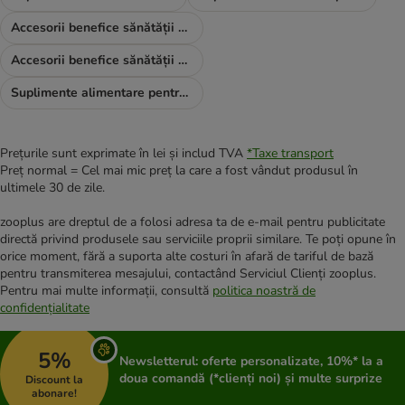
Accesorii benefice sănătății câinilor
Accesorii benefice sănătății pisicilor
Suplimente alimentare pentru nevoi speciale
Prețurile sunt exprimate în lei și includ TVA
*
Taxe transport
Preț normal = Cel mai mic preț la care a fost vândut produsul în
ultimele 30 de zile.
zooplus are dreptul de a folosi adresa ta de e-mail pentru publicitate
directă privind produsele sau serviciile proprii similare. Te poți opune în
orice moment, fără a suporta alte costuri în afară de tariful de bază
pentru transmiterea mesajului, contactând Serviciul Clienți zooplus.
Pentru mai multe informații, consultă
politica noastră de
confidențialitate
5%
Newsletterul: oferte personalizate, 10%* la a
doua comandă (*clienți noi) și multe surprize
Discount la
abonare!