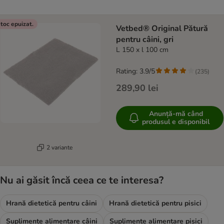
toc epuizat.
Vetbed® Original Pătură
pentru câini, gri
L 150 x l 100 cm
Rating: 3.9/5
(
235
)
289,90 lei
Anunță-mă când
produsul e disponibil
2 variante
Nu ai găsit încă ceea ce te interesa?
Hrană dietetică pentru câini
Hrană dietetică pentru pisici
Suplimente alimentare câini
Suplimente alimentare pisici