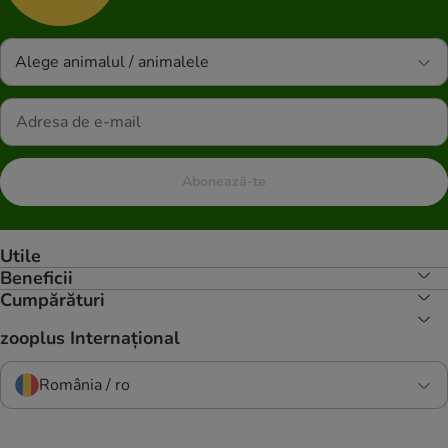
Alege animalul / animalele
Abonează-te
Utile
Beneficii
Cumpărături
zooplus Internațional
România / ro