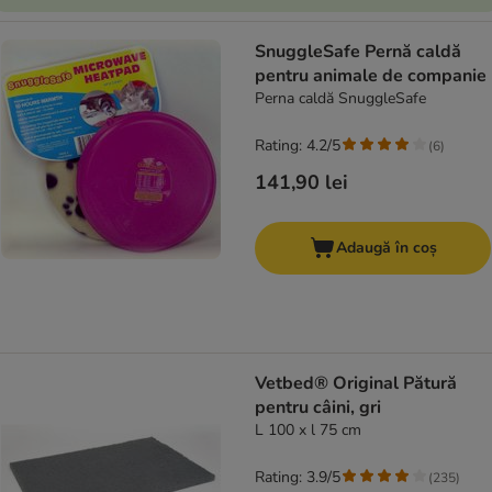
SnuggleSafe Pernă caldă
pentru animale de companie
Perna caldă SnuggleSafe
Rating: 4.2/5
(
6
)
141,90 lei
Adaugă în coș
Vetbed® Original Pătură
pentru câini, gri
L 100 x l 75 cm
Rating: 3.9/5
(
235
)