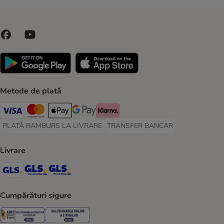
Metode de plată
Visa Payment Method
Master Card Payment Method
Apple Pay Payment Method
Google Pay Payment Method
Klarna Payment Method
PLATĂ RAMBURS LA LIVRARE
TRANSFER BANCAR
PLATĂ RAMBURS LA LIVRARE Payment Method
TRANSFER BANCAR Payment Metho
Livrare
GLS Shipping Method
GLS Locker Shipping Method
GLS Parcel Shop Shipping Method
Cumpărături sigure
Security
Security