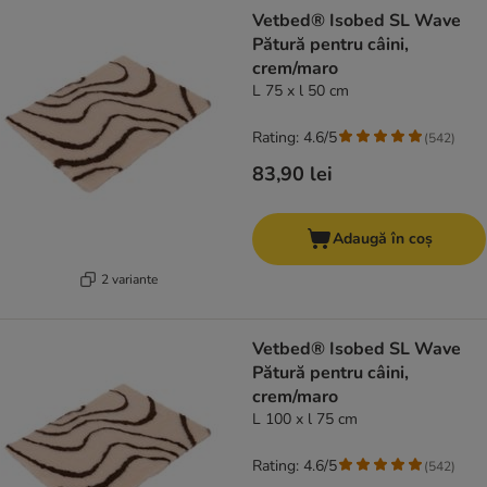
product items have been changed
Vetbed® Isobed SL Wave
Pătură pentru câini,
crem/maro
L 75 x l 50 cm
Rating: 4.6/5
(
542
)
83,90 lei
Adaugă în coș
2 variante
Vetbed® Isobed SL Wave
Pătură pentru câini,
crem/maro
L 100 x l 75 cm
Rating: 4.6/5
(
542
)