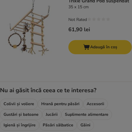
Trixie Grand Pod suspendat
35 x 15 cm
Not Rated
61,90 lei
Adaugă în coș
Nu ai găsit încă ceea ce te interesa?
Colivii și voliere
Hrană pentru păsări
Accesorii
Gustări și batoane
Jucării
Suplimente alimentare
Igienă și îngrijire
Păsări sălbatice
Găini