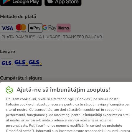
Metode de plată
Visa Payment Method
Master Card Payment Method
Apple Pay Payment Method
Google Pay Payment Method
Klarna Payment Method
PLATĂ RAMBURS LA LIVRARE
TRANSFER BANCAR
PLATĂ RAMBURS LA LIVRARE Payment Method
TRANSFER BANCAR Payment Metho
Livrare
GLS Shipping Method
GLS Locker Shipping Method
GLS Parcel Shop Shipping Method
Cumpărături sigure
Security
Security
Ajută-ne să îmbunătățim zooplus!
Utilizăm cookie-uri, pixeli si alte tehnologii (“Cookies”) pe site-ul nostru.
Folosim cookie-uri absolut necesare pentru ca tu să poți naviga și cumpăra pe
site-ul nostru. Cu acordul tău, am dori să activăm cookie-uri în scopuri de
Despre noi
Cariere zooplus
Corporate Website
performanță, funcționare și de marketing, pentru a îmbunătăți experința cu site-
ul nostru și pentru a-ți arăta produse și servicii relevante și reclame
Informații legale
Termeni şi condiţii
personalizate. Poți face în orice moment modificări în centrul de preferințe
Deșeuri și protecția mediului
Contact
Taxa şi durata de livrare
(“Modifică setări”). Informații suplimentare despre responsabilul cu prelucrarea