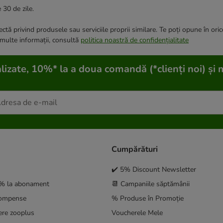
 30 de zile.
ctă privind produsele sau serviciile proprii similare. Te poți opune în ori
 multe informații, consultă
politica noastră de confidențialitate
lizate, 10%* la a doua comandă (*clienți noi) și 
Cumpărături
✔️ 5% Discount Newsletter
5% la abonament
📆 Campaniile săptămânii
compense
% Produse în Promoție
ere zooplus
Voucherele Mele