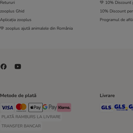
Retururi
💚 10% Discount 
zooplus Ghid
10% Discount pen
Aplicația zooplus
Programul de afili
💚 zooplus ajută animalele din România
Metode de plată
Livrare
GLS Ship
GL
Visa Payment Method
Master Card Payment Method
Apple Pay Payment Method
Google Pay Payment Method
Klarna Payment Method
PLATĂ RAMBURS LA LIVRARE
PLATĂ RAMBURS LA LIVRARE Payment Method
TRANSFER BANCAR
TRANSFER BANCAR Payment Method