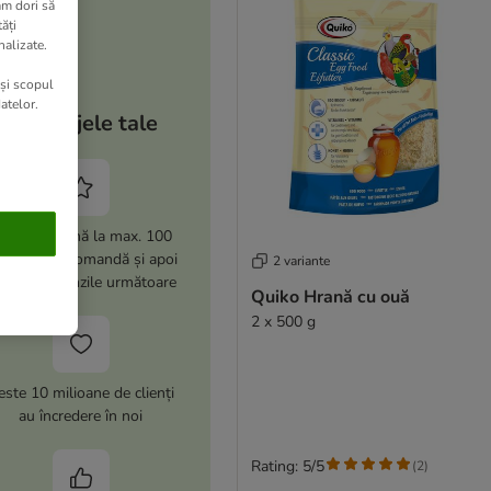
am dori să
ăți
nalizate.
 și scopul
atelor.
Avantajele tale
i -15% (până la max. 100
i) la prima comandă și apoi
2 variante
% la comenzile următoare
Quiko Hrană cu ouă
2 x 500 g
este 10 milioane de clienți
au încredere în noi
Rating: 5/5
(
2
)