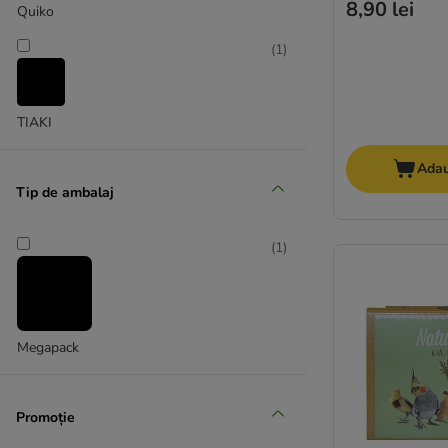
8,90 lei
Quiko
(
1
)
TIAKI
Adau
Tip de ambalaj
(
1
)
Megapack
Promoție