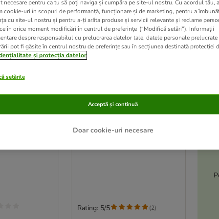
t necesare pentru ca tu să poți naviga și cumpăra pe site-ul nostru. Cu acordul tău, 
m cookie-uri în scopuri de performanță, funcționare și de marketing, pentru a îmbunăt
ța cu site-ul nostru și pentru a-ți arăta produse și servicii relevante și reclame perso
ce în orice moment modificări în centrul de preferințe (“Modifică setări”). Informații
entare despre responsabilul cu prelucrarea datelor tale, datele personale prelucrate
ării pot fi găsite în centrul nostru de preferințe sau în secțiunea destinată protecției d
dențialitate și protecția datelor
ă setările
Acceptă și continuă
A
le
2 variante
-5
Doar cookie-uri necesare
de lavă
Quiko Hrană cu ouă
6,5 x î 5 cm
500 g
P
Rating: 5/5
(
2
)