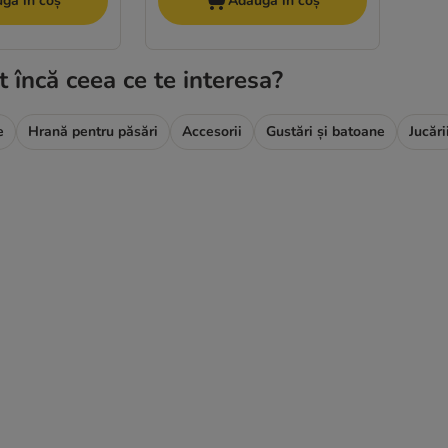
gă în coș
Adaugă în coș
t încă ceea ce te interesa?
e
Hrană pentru păsări
Accesorii
Gustări și batoane
Jucări