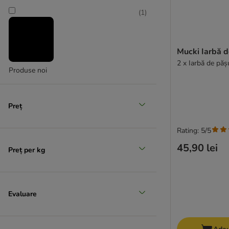
(
1
)
Mucki Iarbă 
2 x Iarbă de pă
Produse noi
Preț
Rating: 5/5
45,90 lei
Preț per kg
Evaluare