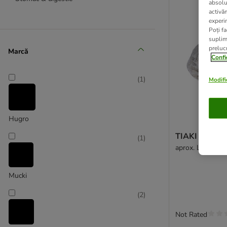
absolu
activă
experin
Poți fa
suplim
prelucr
Marcă
Confi
(
1
)
Modific
Hugro
TIAKI Piatră 
(
1
)
aprox. L 9,5 x l 
Mucki
(
2
)
Not Rated