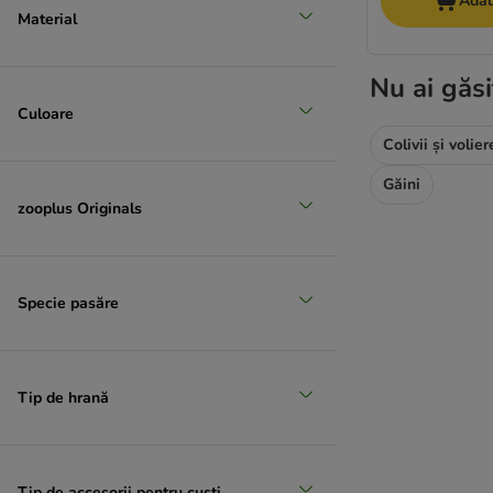
Adau
Material
Nu ai găsi
Culoare
Colivii și volier
Găini
zooplus Originals
Specie pasăre
Tip de hrană
Tip de accesorii pentru cuști