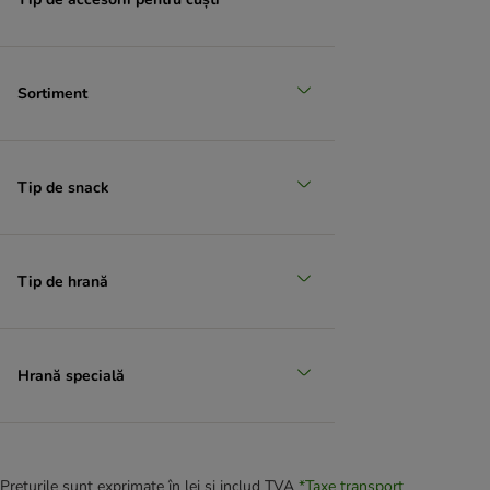
Sortiment
Tip de snack
Tip de hrană
Hrană specială
Prețurile sunt exprimate în lei și includ TVA
*
Taxe transport