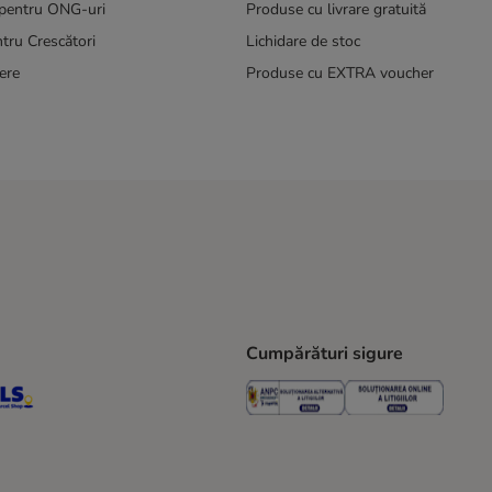
pentru ONG-uri
Produse cu livrare gratuită
tru Crescători
Lichidare de stoc
ere
Produse cu EXTRA voucher
Cumpărături sigure
ping Method
S Locker Shipping Method
GLS Parcel Shop Shipping Method
Security
Securit