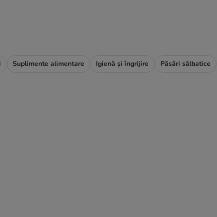
i
Suplimente alimentare
Igienă și îngrijire
Păsări sălbatice