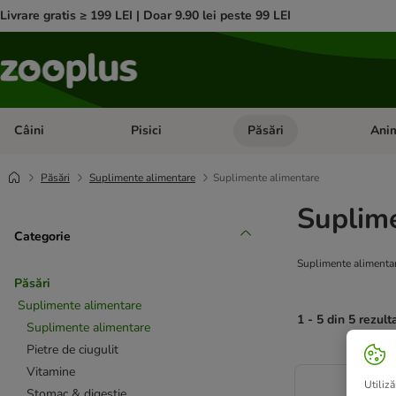
Livrare gratis ≥ 199 LEI | Doar 9.90 lei peste 99 LEI
Câini
Pisici
Păsări
Anim
Deschideți meniul cu categorii: Câini
Deschideți meniul cu categorii:
Deschid
Păsări
Suplimente alimentare
Suplimente alimentare
Suplim
Categorie
Suplimente alimentar
Păsări
Suplimente alimentare
1 - 5 din 5 rezult
Suplimente alimentare
Pietre de ciugulit
product items ha
Vitamine
Utiliză
Stomac & digestie