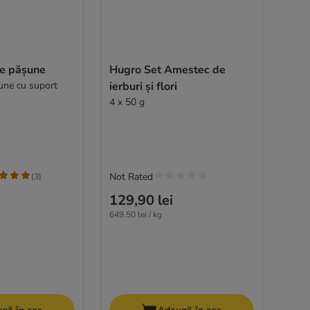
de pășune
Hugro Set Amestec de
șune cu suport
ierburi și flori
4 x 50 g
Not Rated
(
3
)
129,90 lei
649,50 lei / kg