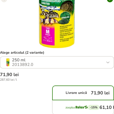
Alege articolul (2 variante)
250 ml
2013892.0
71,90 lei
287,60 lei / l
71,90 lei
Livrare unică
61,10 
-15%