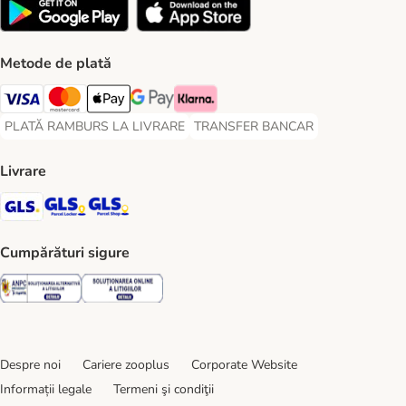
Metode de plată
Visa Payment Method
Master Card Payment Method
Apple Pay Payment Method
Google Pay Payment Method
Klarna Payment Method
PLATĂ RAMBURS LA LIVRARE
TRANSFER BANCAR
PLATĂ RAMBURS LA LIVRARE Payment Method
TRANSFER BANCAR Payment Metho
Livrare
GLS Shipping Method
GLS Locker Shipping Method
GLS Parcel Shop Shipping Method
Cumpărături sigure
Security
Security
Despre noi
Cariere zooplus
Corporate Website
Informații legale
Termeni şi condiţii