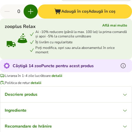
Adaugă în coș
Adaugă în coș
Află mai multe
zooplus Relax
Ai -10% reducere (până la max. 100 lei) la prima comandă
și apoi -5% la comenzile următoare
Îți livrăm cu regularitate
Poți modifica, opri sau anula abonamentul în orice
moment
Câștigă 14 zooPuncte pentru acest produs
Livrarea în 1-4 zile lucrătoare
detalii
Politica de retur
detalii
Descriere produs
Ingrediente
Recomandare de hrănire