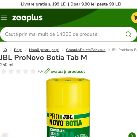
Livrare gratis ≥ 199 LEI | Doar 9.90 lei peste 99 LEI
Categorii
Căutare
produse
Pești
Hrană pentru pești
Granule/Pelete/Sticksuri
JBL ProNovo Bo
JBL ProNovo Botia Tab M
250 ml
Evaluaţi produsul
(
0
)