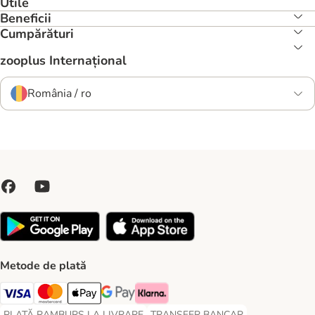
Utile
Beneficii
Cumpărături
zooplus Internațional
România / ro
Metode de plată
Visa Payment Method
Master Card Payment Method
Apple Pay Payment Method
Google Pay Payment Method
Klarna Payment Method
PLATĂ RAMBURS LA LIVRARE
TRANSFER BANCAR