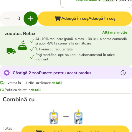
Adaugă în coș
Adaugă în coș
Află mai multe
zooplus Relax
Ai -10% reducere (până la max. 100 lei) la prima comandă
și apoi -5% la comenzile următoare
Îți livrăm cu regularitate
Poți modifica, opri sau anula abonamentul în orice
moment
Câștigă 2 zooPuncte pentru acest produs
Livrarea în 1-4 zile lucrătoare
detalii
Politica de retur
detalii
Combină cu
Total