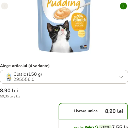
Alege articolul (4 variante)
Clasic (150 g)
295556.0
8,90 lei
59,35 lei / kg
8,90 lei
Livrare unică
7,55 le
-15%