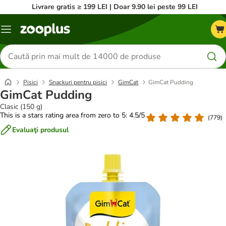
Livrare gratis ≥ 199 LEI | Doar 9.90 lei peste 99 LEI
Categorii
Căutare
produse
Pisici
Snackuri pentru pisici
GimCat
GimCat Pudding
GimCat Pudding
Clasic (150 g)
This is a stars rating area from zero to 5: 4.5/5
(
779
)
Evaluaţi produsul