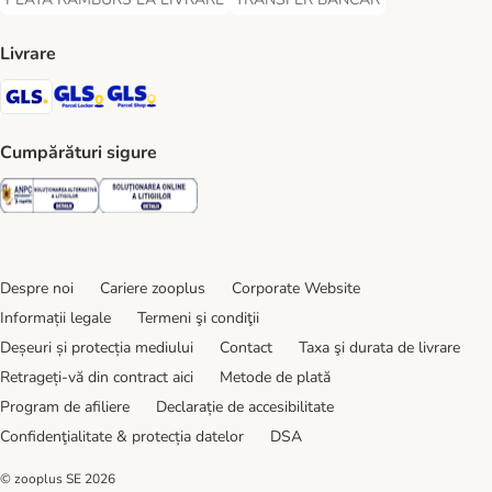
PLATĂ RAMBURS LA LIVRARE Payment Method
TRANSFER BANCAR Payment Metho
Livrare
GLS Shipping Method
GLS Locker Shipping Method
GLS Parcel Shop Shipping Method
Cumpărături sigure
Security
Security
Despre noi
Cariere zooplus
Corporate Website
Informații legale
Termeni şi condiţii
Deșeuri și protecția mediului
Contact
Taxa şi durata de livrare
Retrageți-vă din contract aici
Metode de plată
Program de afiliere
Declarație de accesibilitate
Confidenţialitate & protecția datelor
DSA
© zooplus SE
2026