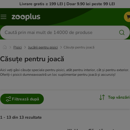
Livrare gratis ≥ 199 LEI | Doar 9.90 lei peste 99 LEI
Categorii
Căutare
produse
Pisici
Jucării pentru pisici
Căsuțe pentru joacă
Căsuțe pentru joacă
Aici veți găsi căsuțe speciale pentru pisici, atât pentru interior, cât și pentru exterior.
Oferiți-i pisicii dumneavoastră un loc suplimentar pentru joacă și ascunziș!
Top vânzări
Filtrează după
1 - 13 din 13 rezultate
product items have been changed