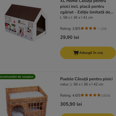
XL Home Căsuță pentru
pisici incl. placă pentru
zgâriat - Ediție limitată de
iarnă
L 58 x l 36 x î 41 cm
Rating: 3.8/5
(
24
)
29,90 lei
Adaugă în coș
ecomandat de zooplus
Pueblo Căsuță pentru pisici
natur, L 56 x l 36 x î 42 cm
Rating: 4.6/5
(
1625
)
305,90 lei