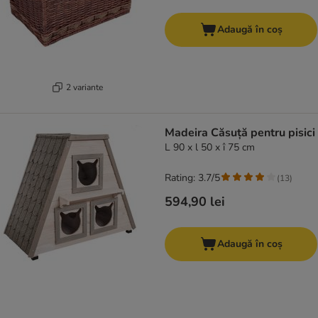
Adaugă în coș
2 variante
Madeira Căsuță pentru pisici
L 90 x l 50 x î 75 cm
Rating: 3.7/5
(
13
)
594,90 lei
Adaugă în coș