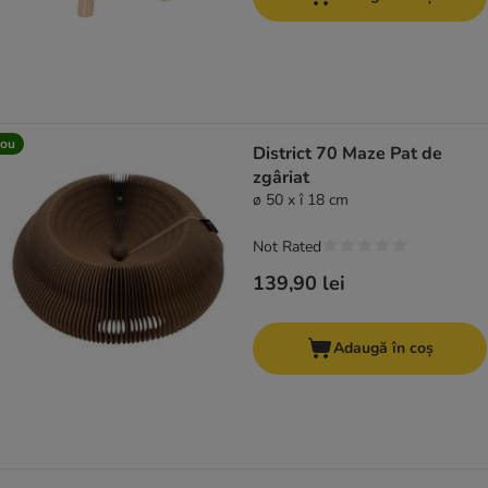
ou
District 70 Maze Pat de
zgâriat
ø 50 x î 18 cm
Not Rated
139,90 lei
Adaugă în coș