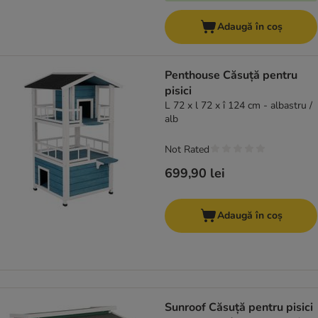
Adaugă în coș
Penthouse Căsuță pentru
pisici
L 72 x l 72 x î 124 cm - albastru /
alb
Not Rated
699,90 lei
Adaugă în coș
Sunroof Căsuță pentru pisici