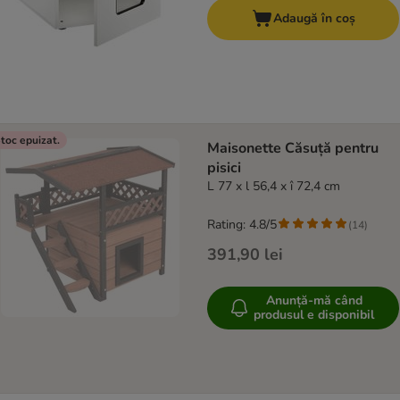
Adaugă în coș
toc epuizat.
Maisonette Căsuță pentru
pisici
L 77 x l 56,4 x î 72,4 cm
Rating: 4.8/5
(
14
)
391,90 lei
Anunță-mă când
produsul e disponibil