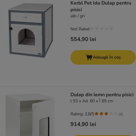
Kerbl Pet Ida Dulap pentru
pisici
alb / gri
Not Rated
554,90 lei
Adaugă în coș
Dulap din lemn pentru pisici
l 53 x Ad. 60 x Î 65 cm
Rating: 2.8/5
(
4
)
914,90 lei