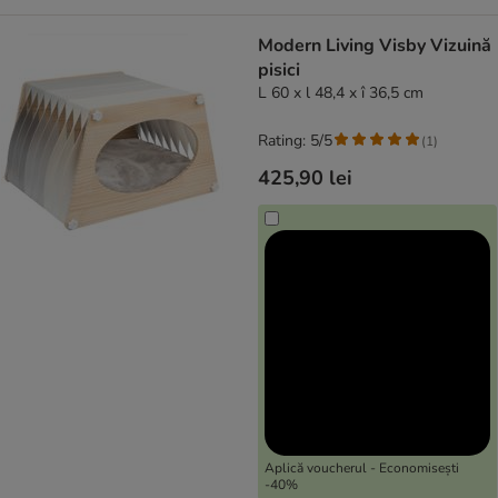
Modern Living Visby Vizuină
pisici
L 60 x l 48,4 x î 36,5 cm
Rating: 5/5
(
1
)
425,90 lei
Aplică voucherul - Economisești
-40%