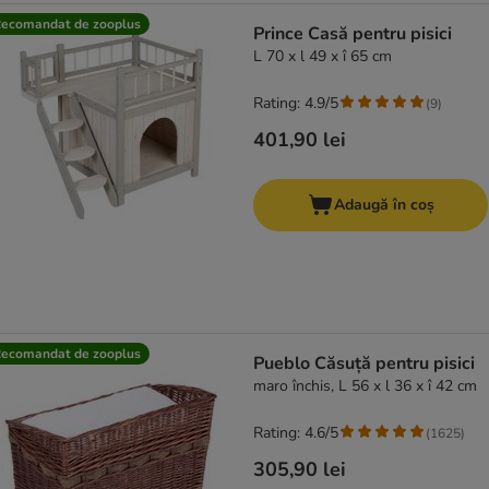
ecomandat de zooplus
Prince Casă pentru pisici
L 70 x l 49 x î 65 cm
Rating: 4.9/5
(
9
)
401,90 lei
Adaugă în coș
ecomandat de zooplus
Pueblo Căsuță pentru pisici
maro închis, L 56 x l 36 x î 42 cm
Rating: 4.6/5
(
1625
)
305,90 lei