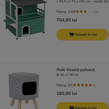
L 91,5 x l 71 x î 82 cm - verde/ alb
Rating: 3.4/5
(
5
)
704,90 lei
Adaugă în coș
Petit Vizuină pufoasă
Ø 42 x î 48 cm
Rating: 5/5
(
7
)
285,90 lei
Adaugă în coș