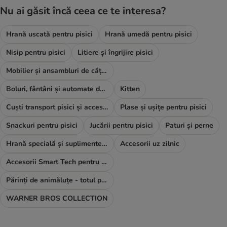
Nu ai găsit încă ceea ce te interesa?
Hrană uscată pentru pisici
Hrană umedă pentru pisici
Nisip pentru pisici
Litiere și îngrijire pisici
Mobilier și ansambluri de cățărat
Boluri, fântâni și automate de hrană
Kitten
Cuști transport pisici și accesorii
Plase și ușițe pentru pisici
Snackuri pentru pisici
Jucării pentru pisici
Paturi și perne
Hrană specială și suplimente alimentare
Accesorii uz zilnic
Accesorii Smart Tech pentru pisici
Părinți de animăluțe - totul pentru TINE
WARNER BROS COLLECTION