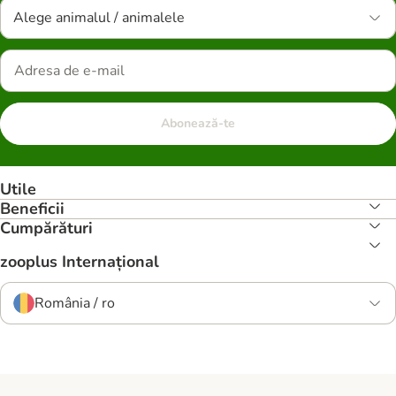
Alege animalul / animalele
Abonează-te
Utile
Beneficii
Cumpărături
zooplus Internațional
România / ro