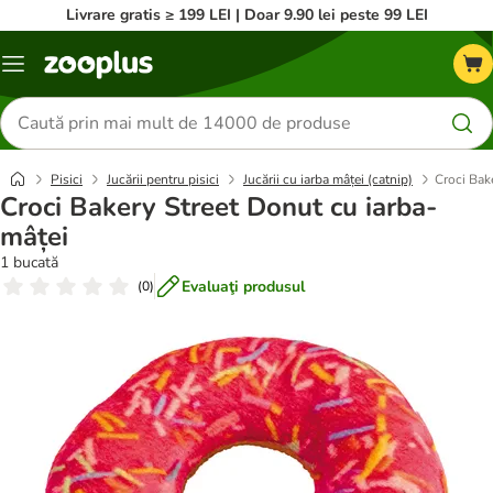
Livrare gratis ≥ 199 LEI | Doar 9.90 lei peste 99 LEI
Categorii
Căutare
produse
Pisici
Jucării pentru pisici
Jucării cu iarba mâței (catnip)
Croci Bak
Croci Bakery Street Donut cu iarba-
mâței
1 bucată
Evaluaţi produsul
(
0
)