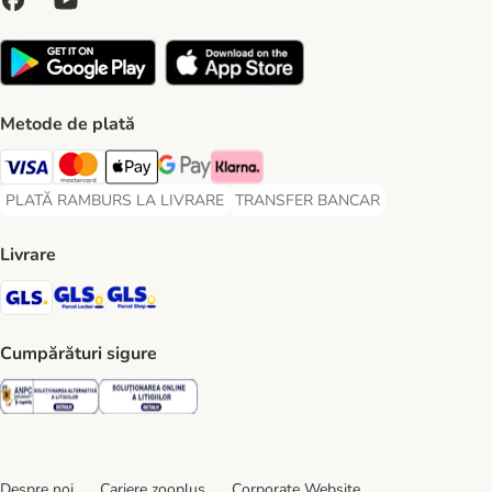
Metode de plată
Visa Payment Method
Master Card Payment Method
Apple Pay Payment Method
Google Pay Payment Method
Klarna Payment Method
PLATĂ RAMBURS LA LIVRARE
TRANSFER BANCAR
PLATĂ RAMBURS LA LIVRARE Payment Method
TRANSFER BANCAR Payment Metho
Livrare
GLS Shipping Method
GLS Locker Shipping Method
GLS Parcel Shop Shipping Method
Cumpărături sigure
Security
Security
Despre noi
Cariere zooplus
Corporate Website