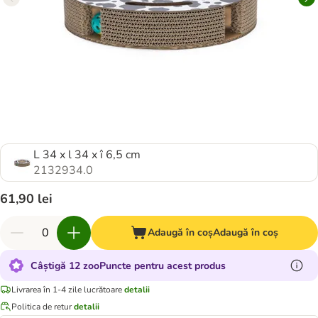
L 34 x l 34 x î 6,5 cm
2132934.0
61,90 lei
Adaugă în coș
Adaugă în coș
Câștigă 12 zooPuncte pentru acest produs
Livrarea în 1-4 zile lucrătoare
detalii
Politica de retur
detalii