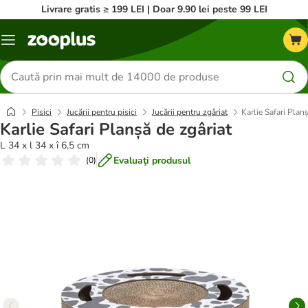
Livrare gratis ≥ 199 LEI | Doar 9.90 lei peste 99 LEI
Categorii
Căutare
produse
Pisici
Jucării pentru pisici
Jucării pentru zgâriat
Karlie Safari Plan
Karlie Safari Planșă de zgâriat
L 34 x l 34 x î 6,5 cm
Evaluaţi produsul
(
0
)