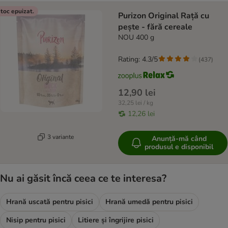
toc epuizat.
Purizon Original Rață cu
pește - fără cereale
NOU 400 g
Rating: 4.3/5
(
437
)
12,90 lei
32,25 lei / kg
12,26 lei
3 variante
Anunță-mă când
produsul e disponibil
Nu ai găsit încă ceea ce te interesa?
Hrană uscată pentru pisici
Hrană umedă pentru pisici
Nisip pentru pisici
Litiere și îngrijire pisici