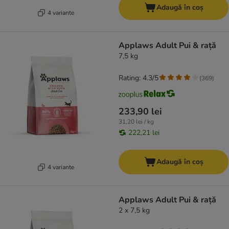
Adaugă în coș
4 variante
Applaws Adult Pui & rață
7,5 kg
Rating: 4.3/5
(
369
)
233,90 lei
31,20 lei / kg
222,21 lei
Adaugă în coș
4 variante
Applaws Adult Pui & rață
2 x 7,5 kg