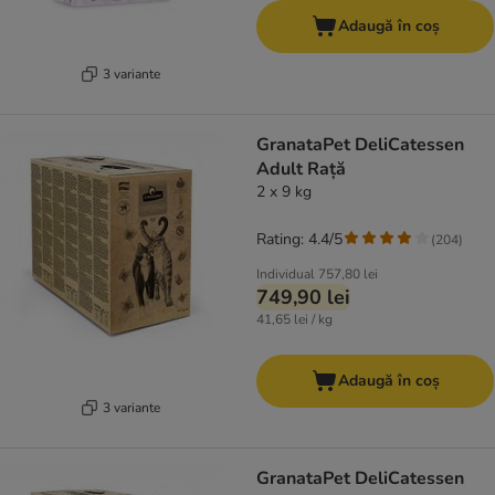
Adaugă în coș
3 variante
GranataPet DeliCatessen
Adult Rață
2 x 9 kg
Rating: 4.4/5
(
204
)
Individual
757,80 lei
749,90 lei
41,65 lei / kg
Adaugă în coș
3 variante
GranataPet DeliCatessen