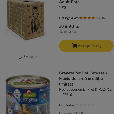
Adult Rață
9 kg
Rating: 4.4/5
(
204
)
378,90 lei
42,10 lei / kg
Adaugă în coș
3 variante
GranataPet DeliCatessen
Meniu de iarnă în ediție
limitată
Pachet economic: Miel & Rață (12
x 200 g)
Not Rated
Individual
131,80 lei