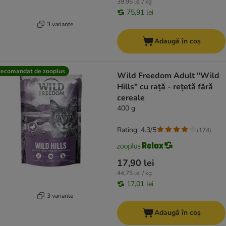
39,95 lei / kg
75,91 lei
3 variante
Adaugă în coș
ecomandat de zooplus
Wild Freedom Adult "Wild
Hills" cu rață - rețetă fără
cereale
400 g
Rating: 4.3/5
(
174
)
17,90 lei
44,75 lei / kg
17,01 lei
3 variante
Adaugă în coș