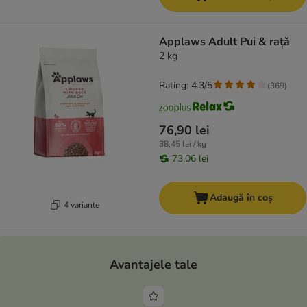
Applaws Adult Pui & rață
2 kg
Rating: 4.3/5
(
369
)
76,90 lei
38,45 lei / kg
73,06 lei
Adaugă în coș
4 variante
Avantajele tale