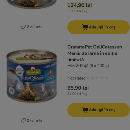
124,90 lei
52,05 lei / kg
2 variante
Adaugă în coș
GranataPet DeliCatessen
Meniu de iarnă în ediție
limitată
Miel & Rață (6 x 200 g)
Not Rated
65,90 lei
54,90 lei / kg
Adaugă în coș
2 variante