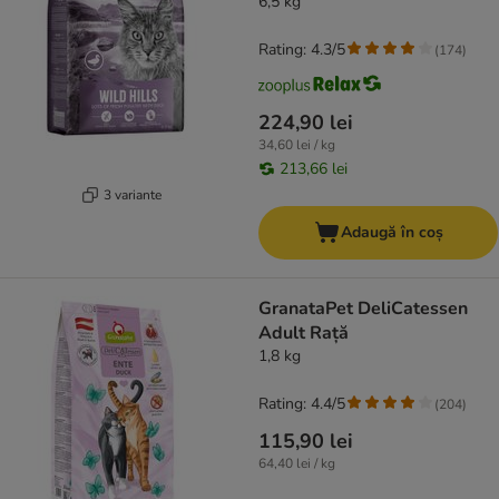
6,5 kg
Rating: 4.3/5
(
174
)
224,90 lei
34,60 lei / kg
213,66 lei
3 variante
Adaugă în coș
GranataPet DeliCatessen
Adult Rață
1,8 kg
Rating: 4.4/5
(
204
)
115,90 lei
64,40 lei / kg