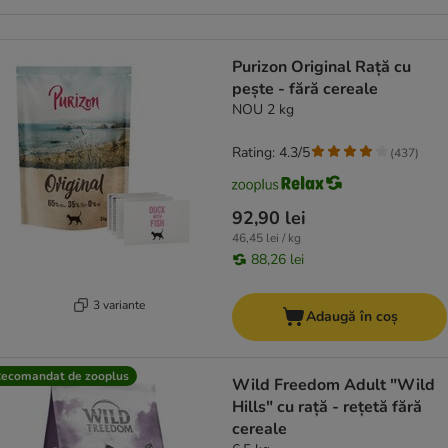
Purizon Original Rață cu
pește - fără cereale
NOU 2 kg
Rating: 4.3/5
(
437
)
92,90 lei
46,45 lei / kg
88,26 lei
3 variante
Adaugă în coș
ecomandat de zooplus
Wild Freedom Adult "Wild
Hills" cu rață - rețetă fără
cereale