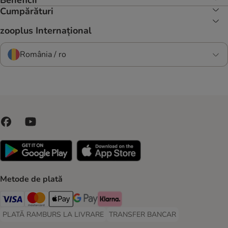
Beneficii
Cumpărături
zooplus Internațional
România / ro
Metode de plată
Visa Payment Method
Master Card Payment Method
Apple Pay Payment Method
Google Pay Payment Method
Klarna Payment Method
PLATĂ RAMBURS LA LIVRARE
TRANSFER BANCAR
PLATĂ RAMBURS LA LIVRARE Payment Method
TRANSFER BANCAR Payment Metho