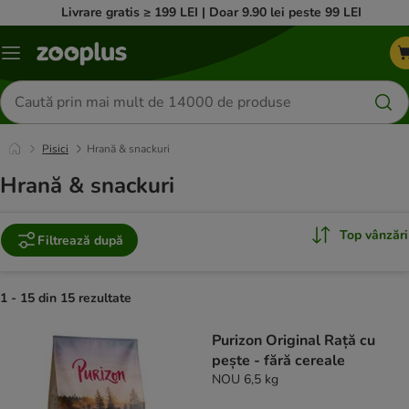
Livrare gratis ≥ 199 LEI | Doar 9.90 lei peste 99 LEI
Categorii
Căutare
produse
Pisici
Hrană & snackuri
Hrană & snackuri
Top vânzări
Filtrează după
1 - 15 din 15 rezultate
product items have been changed
Purizon Original Rață cu
pește - fără cereale
NOU 6,5 kg