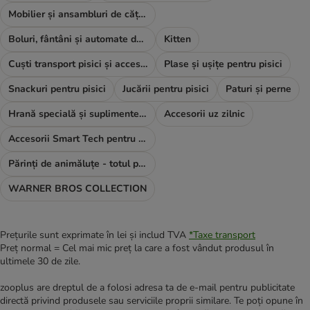
Mobilier și ansambluri de cățărat
Boluri, fântâni și automate de hrană
Kitten
Cuști transport pisici și accesorii
Plase și ușițe pentru pisici
Snackuri pentru pisici
Jucării pentru pisici
Paturi și perne
Hrană specială și suplimente alimentare
Accesorii uz zilnic
Accesorii Smart Tech pentru pisici
Părinți de animăluțe - totul pentru TINE
WARNER BROS COLLECTION
Prețurile sunt exprimate în lei și includ TVA
*
Taxe transport
Preț normal = Cel mai mic preț la care a fost vândut produsul în
ultimele 30 de zile.
zooplus are dreptul de a folosi adresa ta de e-mail pentru publicitate
directă privind produsele sau serviciile proprii similare. Te poți opune în