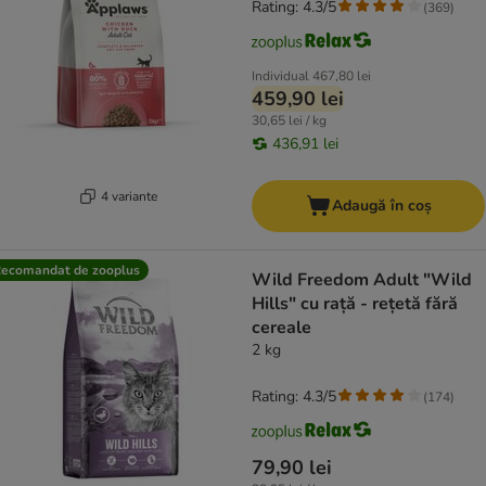
Rating: 4.3/5
(
369
)
Individual
467,80 lei
459,90 lei
30,65 lei / kg
436,91 lei
4 variante
Adaugă în coș
ecomandat de zooplus
Wild Freedom Adult "Wild
Hills" cu rață - rețetă fără
cereale
2 kg
Rating: 4.3/5
(
174
)
79,90 lei