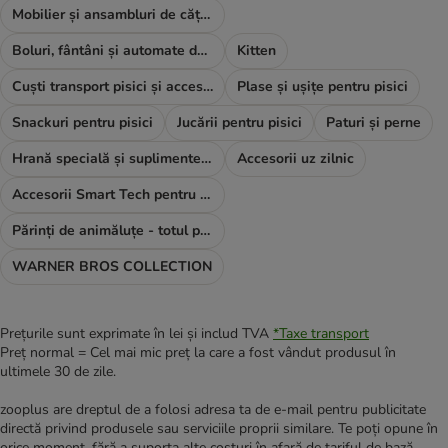
Mobilier și ansambluri de cățărat
Boluri, fântâni și automate de hrană
Kitten
Cuști transport pisici și accesorii
Plase și ușițe pentru pisici
Snackuri pentru pisici
Jucării pentru pisici
Paturi și perne
Hrană specială și suplimente alimentare
Accesorii uz zilnic
Accesorii Smart Tech pentru pisici
Părinți de animăluțe - totul pentru TINE
WARNER BROS COLLECTION
Prețurile sunt exprimate în lei și includ TVA
*
Taxe transport
Preț normal = Cel mai mic preț la care a fost vândut produsul în
ultimele 30 de zile.
zooplus are dreptul de a folosi adresa ta de e-mail pentru publicitate
directă privind produsele sau serviciile proprii similare. Te poți opune în
orice moment, fără a suporta alte costuri în afară de tariful de bază