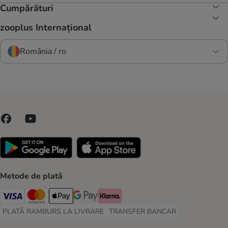
Cumpărături
zooplus Internațional
România / ro
Metode de plată
Visa Payment Method
Master Card Payment Method
Apple Pay Payment Method
Google Pay Payment Method
Klarna Payment Method
PLATĂ RAMBURS LA LIVRARE
TRANSFER BANCAR
PLATĂ RAMBURS LA LIVRARE Payment Method
TRANSFER BANCAR Payment Metho