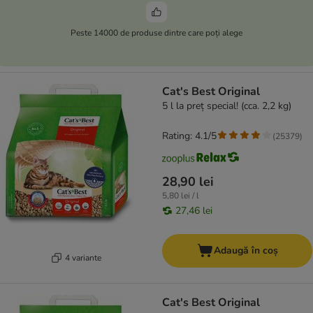
Peste 14000 de produse dintre care poți alege
Cat's Best Original
5 l la preț special! (cca. 2,2 kg)
Rating: 4.1/5
(
25379
)
28,90 lei
5,80 lei / l
27,46 lei
Adaugă în coș
4 variante
Cat's Best Original