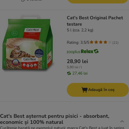
Cat's Best Original Pachet
testare
5 l (cca. 2,2 kg)
Rating: 3.5/5
(
21
)
28,90 lei
5,80 lei / l
27,46 lei
Adaugă în coș
Cat's Best așternut pentru pisici - absorbant,
economic și 100% natural
Curățenie bazată pe exemplul naturii: marca Cat's Best a luat în serios