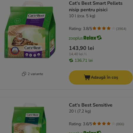
Cat's Best Smart Pellets
nisip pentru pisici
10 l (cca. 5 kg)
Rating: 3.8/5
(
3964
)
143,90 lei
14,40 lei / l
136,71 lei
2 variante
Adaugă în coș
Cat's Best Sensitive
20 l (7,2 kg)
Rating: 3.6/5
(
866
)