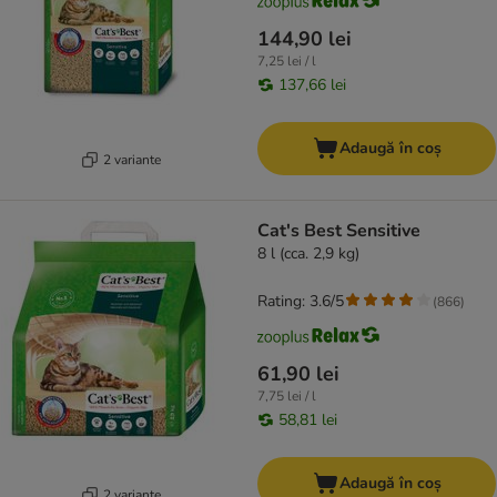
144,90 lei
7,25 lei / l
137,66 lei
Adaugă în coș
2 variante
Cat's Best Sensitive
8 l (cca. 2,9 kg)
Rating: 3.6/5
(
866
)
61,90 lei
7,75 lei / l
58,81 lei
Adaugă în coș
2 variante