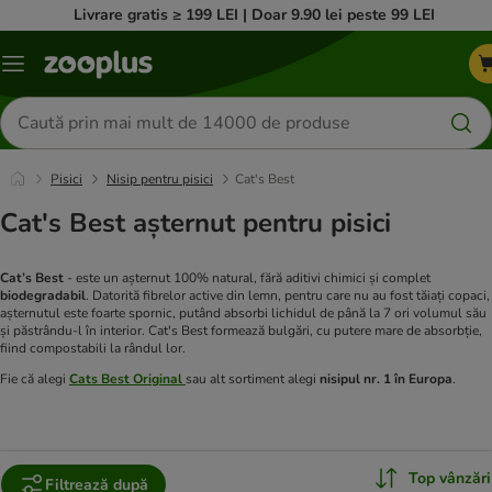
Livrare gratis ≥ 199 LEI | Doar 9.90 lei peste 99 LEI
Categorii
Căutare
produse
Pisici
Nisip pentru pisici
Cat's Best
Cat's Best așternut pentru pisici
Cat’s Best
- este un așternut 100% natural, fără aditivi chimici și complet
biodegradabil
. Datorită fibrelor active din lemn, pentru care nu au fost tăiați copaci,
așternutul este foarte spornic, putând absorbi lichidul de până la 7 ori volumul său
și păstrându-l în interior. Cat's Best formează bulgări, cu putere mare de absorbție,
fiind compostabili la rândul lor.
Fie că alegi
Cats Best Original
sau alt sortiment alegi
nisipul nr. 1 în Europa
.
Top vânzări
Filtrează după