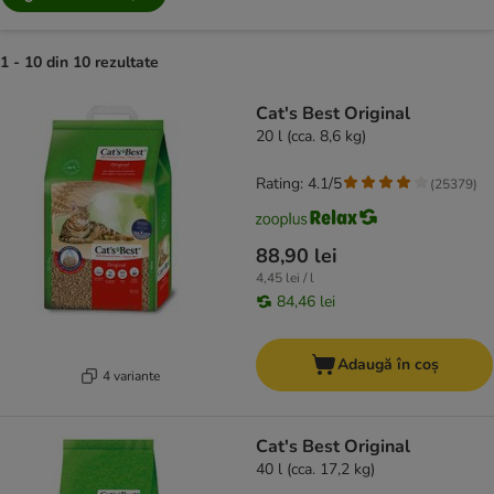
1 - 10 din 10 rezultate
product items have been changed
Cat's Best Original
20 l (cca. 8,6 kg)
Rating: 4.1/5
(
25379
)
88,90 lei
4,45 lei / l
84,46 lei
Adaugă în coș
4 variante
Cat's Best Original
40 l (cca. 17,2 kg)