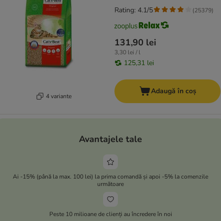
Rating: 4.1/5
(
25379
)
131,90 lei
3,30 lei / l
125,31 lei
Adaugă în coș
4 variante
Avantajele tale
Ai -15% (până la max. 100 lei) la prima comandă și apoi -5% la comenzile
următoare
Peste 10 milioane de clienți au încredere în noi