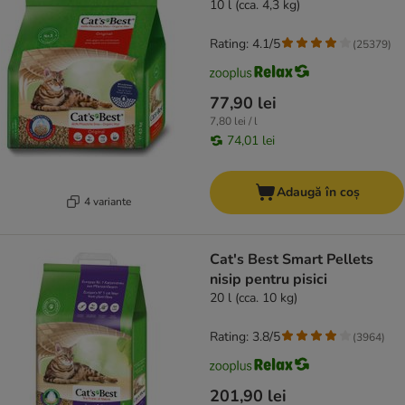
10 l (cca. 4,3 kg)
Rating: 4.1/5
(
25379
)
77,90 lei
7,80 lei / l
74,01 lei
Adaugă în coș
4 variante
Cat's Best Smart Pellets
nisip pentru pisici
20 l (cca. 10 kg)
Rating: 3.8/5
(
3964
)
201,90 lei