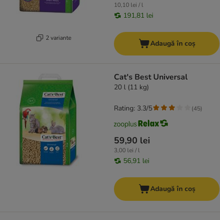
10,10 lei / l
191,81 lei
2 variante
Adaugă în coș
Cat's Best Universal
20 l (11 kg)
Rating: 3.3/5
(
45
)
59,90 lei
3,00 lei / l
56,91 lei
Adaugă în coș