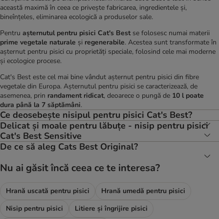
această maximă în ceea ce privește fabricarea, ingredientele și,
bineînțeles, eliminarea ecologică a produselor sale.
Pentru
așternutul pentru pisici Cat's Best
se folosesc numai materii
prime vegetale naturale
și
regenerabile
. Acestea sunt transformate în
așternut pentru pisici cu proprietăți speciale, folosind cele mai moderne
și ecologice procese.
Cat's Best este cel mai bine vândut așternut pentru pisici din fibre
vegetale din Europa. Așternutul pentru pisici se caracterizează, de
asemenea, prin
randament ridicat
, deoarece o pungă de
10 l poate
dura până la 7 săptămâni
.
Ce deosebește nisipul pentru pisici Cat's Best?
Delicat și moale pentru lăbuțe - nisip pentru pisici
Cat's Best Sensitive
De ce să aleg Cats Best Original?
Nu ai găsit încă ceea ce te interesa?
Hrană uscată pentru pisici
Hrană umedă pentru pisici
Nisip pentru pisici
Litiere și îngrijire pisici