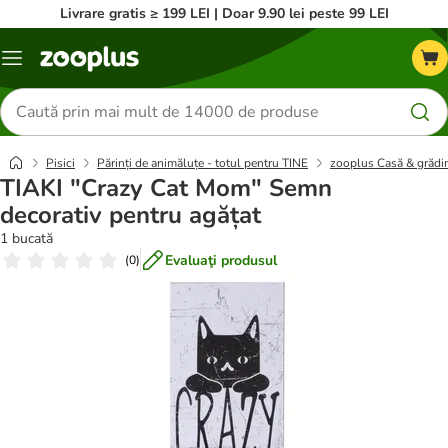
Livrare gratis ≥ 199 LEI | Doar 9.90 lei peste 99 LEI
Categorii
Căutare
produse
Pisici
Părinți de animăluțe - totul pentru TINE
zooplus Casă & grădi
TIAKI "Crazy Cat Mom" Semn
decorativ pentru agățat
1 bucată
Evaluaţi produsul
(
0
)