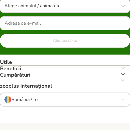
Alege animalul / animalele
Abonează-te
Utile
Beneficii
Cumpărături
zooplus Internațional
România / ro