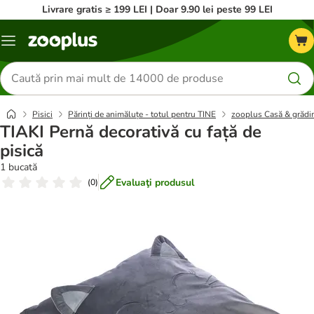
Livrare gratis ≥ 199 LEI | Doar 9.90 lei peste 99 LEI
Categorii
Căutare
produse
Pisici
Părinți de animăluțe - totul pentru TINE
zooplus Casă & grădi
TIAKI Pernă decorativă cu față de
pisică
1 bucată
Evaluaţi produsul
(
0
)