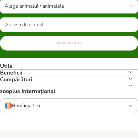
Alege animalul / animalele
Abonează-te
Utile
Beneficii
Cumpărături
zooplus Internațional
România / ro