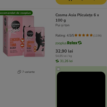
ecomandat de zooplus
Cosma Asia Pliculețe 6 x
100 g
Pui și ton
Rating: 4.5/5
(
1196
)
32,90 lei
54,85 lei / kg
31,26 lei
7 variante