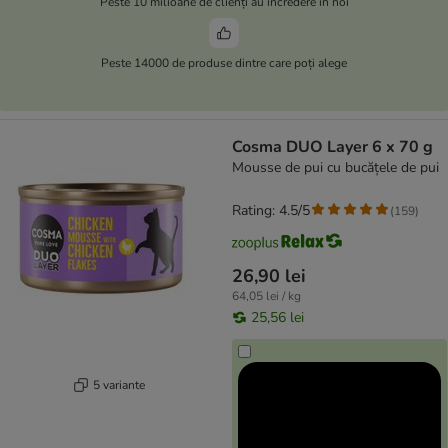
Peste 10 milioane de clienți au încredere în noi
Peste 14000 de produse dintre care poți alege
Cosma DUO Layer 6 x 70 g
Mousse de pui cu bucățele de pui
Rating: 4.5/5
(
159
)
26,90 lei
64,05 lei / kg
25,56 lei
5 variante