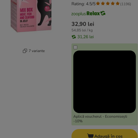
Rating: 4.5/5
(
1196
)
32,90 lei
54,85 lei / kg
31,26 lei
7 variante
Aplică voucherul - Economisești
-10%
Adaugă în coș