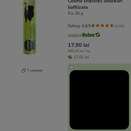
Cosma snackies Snackuri
liofilizate
Pui 26 g
Rating: 4.6/5
(
3246
)
17,90 lei
688,45 lei / kg
17,01 lei
7 variante