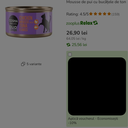
Mousse de pui cu bucățele de ton
Rating: 4.5/5
(
159
)
26,90 lei
64,05 lei / kg
25,56 lei
5 variante
Aplică voucherul - Economisești
-10%