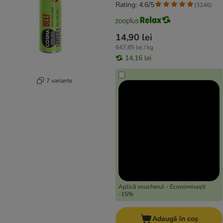
Rating: 4.6/5
(
3246
)
14,90 lei
647,85 lei / kg
14,16 lei
7 variante
Aplică voucherul - Economisești
-15%
Adaugă în coș