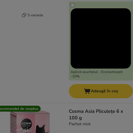
5 variante
Aplică voucherul - Economisești
-10%
Adaugă în coș
ecomandat de zooplus
Cosma Asia Pliculețe 6 x
100 g
Pachet mixt