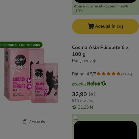
Aplică voucherul - Economisești
-10%
Adaugă în coș
ecomandat de zooplus
Cosma Asia Pliculețe 6 x
100 g
Pui și creveți
Rating: 4.5/5
(
1196
)
32,90 lei
54,85 lei / kg
31,26 lei
7 variante