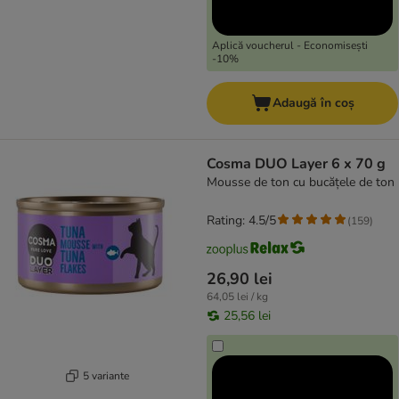
Aplică voucherul - Economisești
-10%
Adaugă în coș
Cosma DUO Layer 6 x 70 g
Mousse de ton cu bucățele de ton
Rating: 4.5/5
(
159
)
26,90 lei
64,05 lei / kg
25,56 lei
5 variante