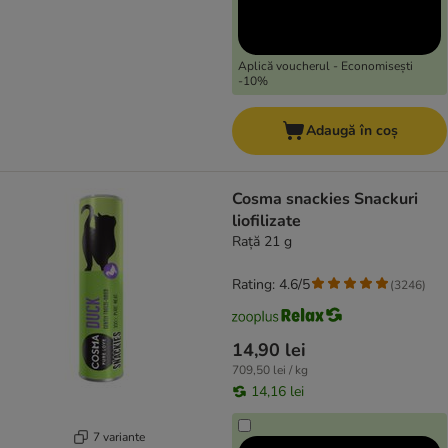
Aplică voucherul - Economisești
-10%
Adaugă în coș
Cosma snackies Snackuri
liofilizate
Rață 21 g
Rating: 4.6/5
(
3246
)
14,90 lei
709,50 lei / kg
14,16 lei
7 variante