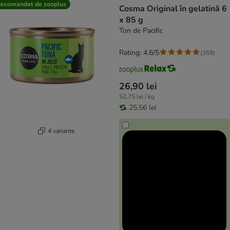
ecomandat de zooplus
Cosma Original în gelatină 6
x 85 g
Ton de Pacific
Rating: 4.6/5
(
359
)
26,90 lei
52,75 lei / kg
25,56 lei
4 variante