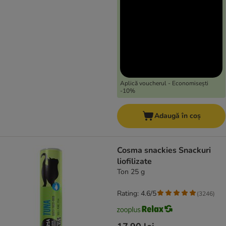
Aplică voucherul - Economisești
-10%
Adaugă în coș
Cosma snackies Snackuri
liofilizate
Ton 25 g
Rating: 4.6/5
(
3246
)