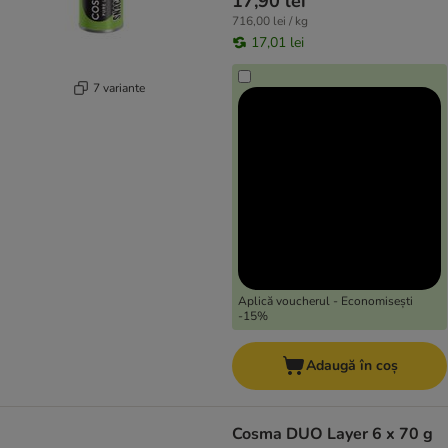
17,90 lei
716,00 lei / kg
17,01 lei
7 variante
Aplică voucherul - Economisești
-15%
Adaugă în coș
Cosma DUO Layer 6 x 70 g