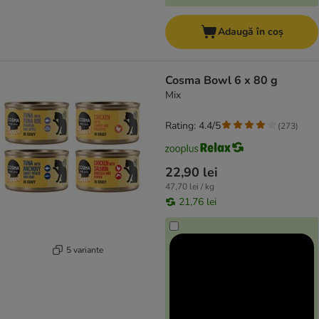
Adaugă în coș
Cosma Bowl 6 x 80 g
Mix
Rating: 4.4/5
(
273
)
22,90 lei
47,70 lei / kg
21,76 lei
5 variante