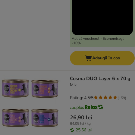
Aplică voucherul - Economisești
-10%
Adaugă în coș
Cosma DUO Layer 6 x 70 g
Mix
Rating: 4.5/5
(
159
)
26,90 lei
64,05 lei / kg
25,56 lei