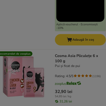
Aplică voucherul - Economisești
-10%
Adaugă în coș
ecomandat de zooplus
Cosma Asia Pliculețe 6 x
100 g
Pui și ficat de pui
Rating: 4.5/5
(
1196
)
32,90 lei
54,85 lei / kg
31,26 lei