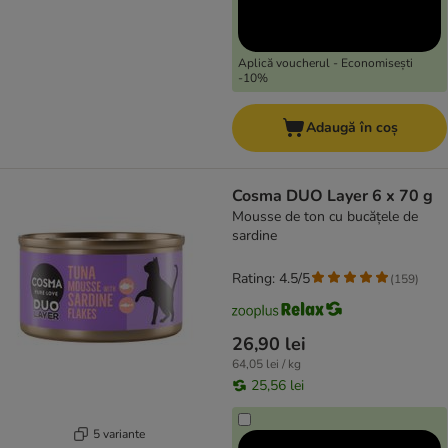
Aplică voucherul - Economisești
-10%
Adaugă în coș
Cosma DUO Layer 6 x 70 g
Mousse de ton cu bucățele de
sardine
Rating: 4.5/5
(
159
)
26,90 lei
64,05 lei / kg
25,56 lei
5 variante