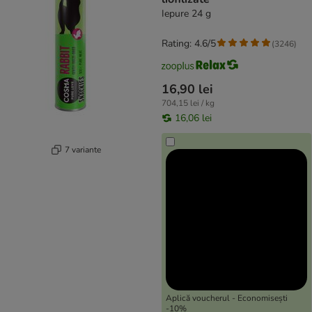
Iepure 24 g
Rating: 4.6/5
(
3246
)
16,90 lei
704,15 lei / kg
16,06 lei
7 variante
Aplică voucherul - Economisești
-10%