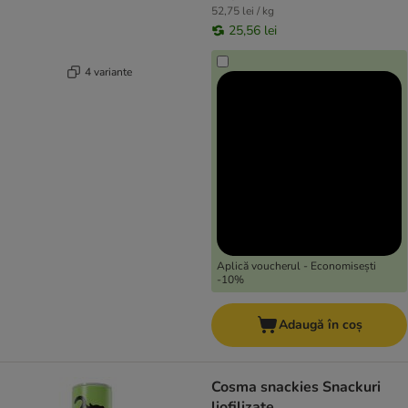
52,75 lei / kg
25,56 lei
4 variante
Aplică voucherul - Economisești
-10%
Adaugă în coș
Cosma snackies Snackuri
liofilizate