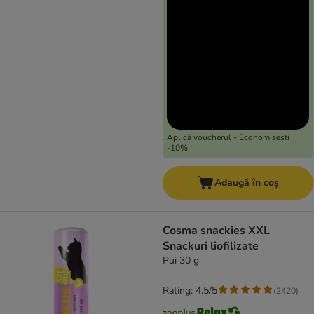
Aplică voucherul - Economisești
-10%
Adaugă în coș
Cosma snackies XXL
Snackuri liofilizate
Pui 30 g
Rating: 4.5/5
(
2420
)