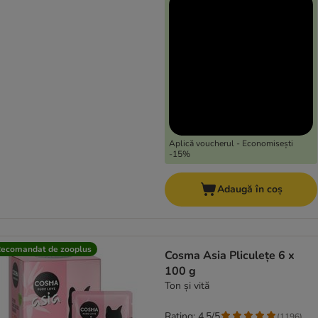
Aplică voucherul - Economisești
-15%
Adaugă în coș
ecomandat de zooplus
Cosma Asia Pliculețe 6 x
100 g
Ton și vită
Rating: 4.5/5
(
1196
)