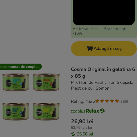
Aplică voucherul - Economisești
-10%
Adaugă în coș
ecomandat de zooplus
Cosma Original în gelatină 6
x 85 g
Mix (Ton de Pacific, Ton Skipjack,
Piept de pui, Somon)
Rating: 4.6/5
(
359
)
26,90 lei
52,75 lei / kg
25,56 lei