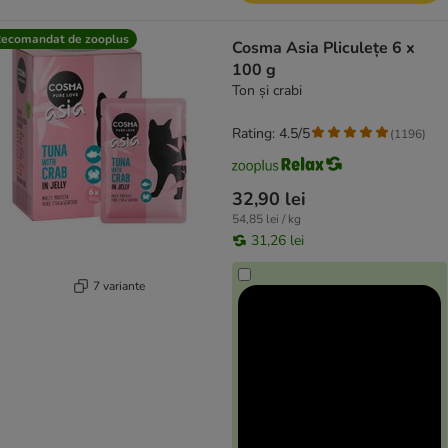
ecomandat de zooplus
Cosma Asia Pliculețe 6 x
100 g
Ton și crabi
Rating: 4.5/5
(
1196
)
32,90 lei
54,85 lei / kg
31,26 lei
7 variante