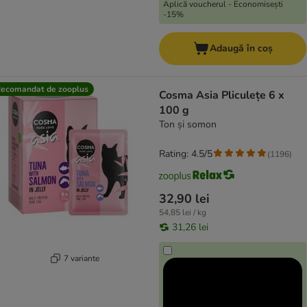
Aplică voucherul - Economisești
-15%
Adaugă în coș
ecomandat de zooplus
Cosma Asia Pliculețe 6 x
100 g
Ton și somon
Rating: 4.5/5
(
1196
)
32,90 lei
54,85 lei / kg
31,26 lei
7 variante