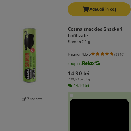
Adaugă în coș
Cosma snackies Snackuri
liofilizate
Somon 21 g
Rating: 4.6/5
(
3246
)
14,90 lei
709,50 lei / kg
14,16 lei
7 variante