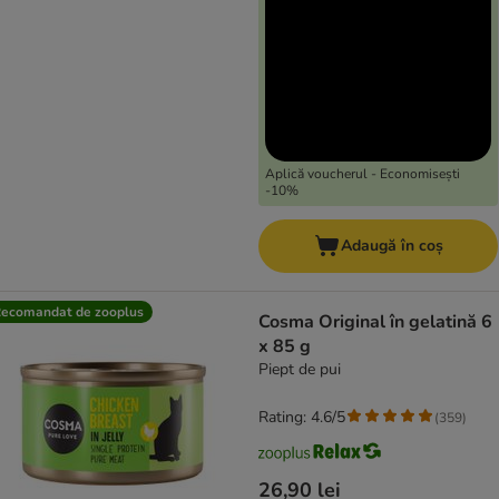
Aplică voucherul - Economisești
-10%
Adaugă în coș
ecomandat de zooplus
Cosma Original în gelatină 6
x 85 g
Piept de pui
Rating: 4.6/5
(
359
)
26,90 lei