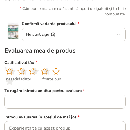
Câmpurile marcate cu * sunt câmpuri obligatorii şi trebuie
completate.
Confirmă varianta produsului
*
Nu sunt sigur(ă)
Evaluarea mea de produs
Calificativul tău
*
1
2
3
4
5
nesatisfăcător
foarte bun
Te rugăm introdu un titlu pentru evaluare
*
Introdu evaluarea în spaţiul de mai jos
*