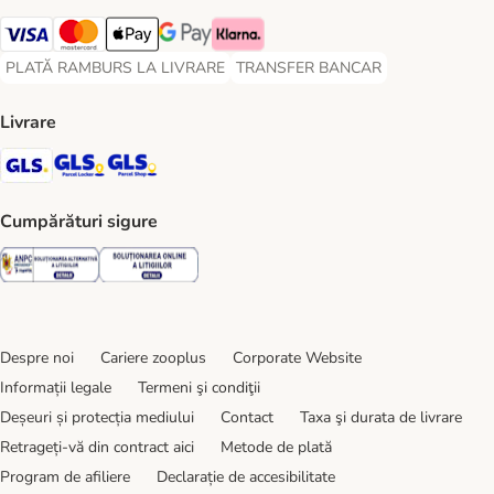
Visa Payment Method
Master Card Payment Method
Apple Pay Payment Method
Google Pay Payment Method
Klarna Payment Method
PLATĂ RAMBURS LA LIVRARE
TRANSFER BANCAR
PLATĂ RAMBURS LA LIVRARE Payment Method
TRANSFER BANCAR Payment Metho
Livrare
GLS Shipping Method
GLS Locker Shipping Method
GLS Parcel Shop Shipping Method
Cumpărături sigure
Security
Security
Despre noi
Cariere zooplus
Corporate Website
Informații legale
Termeni şi condiţii
Deșeuri și protecția mediului
Contact
Taxa şi durata de livrare
Retrageți-vă din contract aici
Metode de plată
Program de afiliere
Declarație de accesibilitate