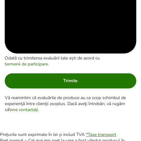
Odată cu trimiterea evaluării tale ești de acord cu
termenii de participare
.
Trimite
Vă reamintim că evaluările de produse au ca scop schimbul de
experienţă între clienţii zooplus. Dacă aveţi întrebări, vă rugăm
să\n
ne contactaţi
.
Prețurile sunt exprimate în lei și includ TVA
*
Taxe transport
Preț normal = Cel mai mic preț la care a fost vândut produsul în