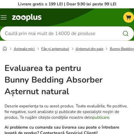
Livrare gratis ≥ 199 LEI | Doar 9.90 lei peste 99 LEI
Categorii
Căutare
produse
Animale mici
Fân și așternuturi
Așternut din paie
Bunny Bedding
Evaluarea ta pentru
Bunny Bedding Absorber
Așternut natural
Descrie experienţa ta cu acest produs. Toate evaluările, fie pozitive,
fie negative, sunt analizate şi publicate de specialiştii noştri de
produs. Te rugăm citește condiţiile noastre de\n
publicare
.
Ai probleme cu comanda sau livrarea sau poate o întrebare
legată de produs? Contactează Serviciul Clienți!