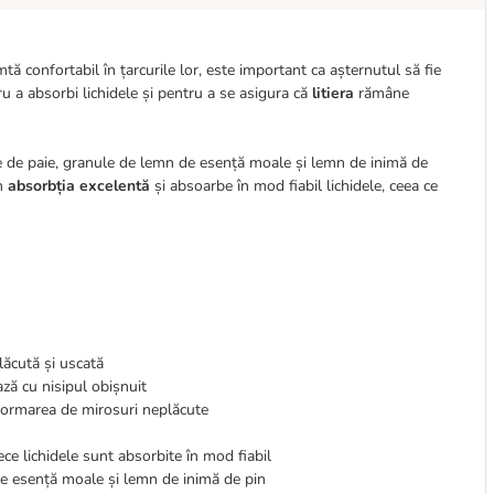
mtă confortabil în țarcurile lor, este important ca așternutul să fie
 a absorbi lichidele și pentru a se asigura că
litiera
rămâne
 de paie, granule de lemn de esență moale și lemn de inimă de
in
absorbția excelentă
și absoarbe în mod fiabil lichidele, ceea ce
lăcută și uscată
ză cu nisipul obișnuit
e formarea de mirosuri neplăcute
rece lichidele sunt absorbite în mod fiabil
 de esență moale și lemn de inimă de pin