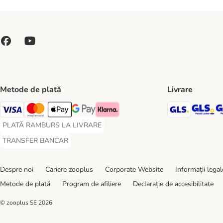
Metode de plată
Livrare
GLS Ship
GL
Visa Payment Method
Master Card Payment Method
Apple Pay Payment Method
Google Pay Payment Method
Klarna Payment Method
PLATĂ RAMBURS LA LIVRARE
PLATĂ RAMBURS LA LIVRARE Payment Method
TRANSFER BANCAR
TRANSFER BANCAR Payment Method
Despre noi
Cariere zooplus
Corporate Website
Informații legal
Metode de plată
Program de afiliere
Declarație de accesibilitate
© zooplus SE
2026