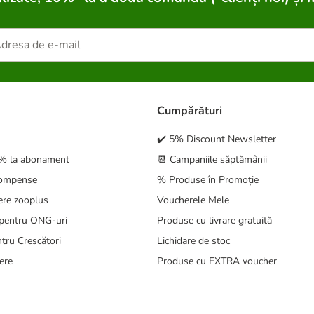
Cumpărături
✔️ 5% Discount Newsletter
5% la abonament
📆 Campaniile săptămânii
compense
% Produse în Promoție
ere zooplus
Voucherele Mele
pentru ONG-uri
Produse cu livrare gratuită
tru Crescători
Lichidare de stoc
ere
Produse cu EXTRA voucher