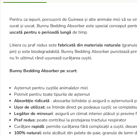
Pentru ca iepurii, porcușorii de Guineea și alte animale mici să se si
curat și uscat. Bunny Bedding Absorber este special conceput pentru
uscată pentru o perioadă lungă
de timp.
Litiera cu praf redus este
fabricată din materiale naturale
(granule
pin) și este biodegradabilă. Bunny Bedding Absorber punctează pr
nu în ultimul rând ușurează curățarea cuștii.
Bunny Bedding Absorber pe scurt:
Așternut pentru cuștile animalelor mici
Potrivit pentru toate tipurile de așternut
Absorbție ridicată
: absoarbe lichidele și asigură o așternutură p
Ușor de utilizat:
se întinde direct pe podeaua cuștii; se completea
Legător de mirosuri
: asigură un climat interior plăcut și previn
Praf redus:
poate contribui la protejarea tractului respirator
Curățare
rapidă
: permite curățarea fără complicații a cuștii, deoa
100% natural:
este alcătuit din pelete de paie, granule de lemn