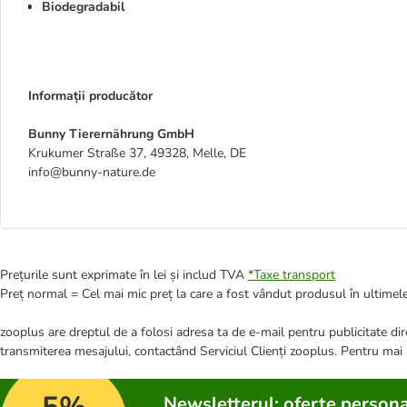
Biodegradabil
Informații producător
Bunny Tierernährung GmbH
Krukumer Straße 37, 49328, Melle, DE
info@bunny-nature.de
Prețurile sunt exprimate în lei și includ TVA
*
Taxe transport
Preț normal = Cel mai mic preț la care a fost vândut produsul în ultimele
zooplus are dreptul de a folosi adresa ta de e-mail pentru publicitate dire
transmiterea mesajului, contactând Serviciul Clienți zooplus. Pentru mai
Newsletterul: oferte persona