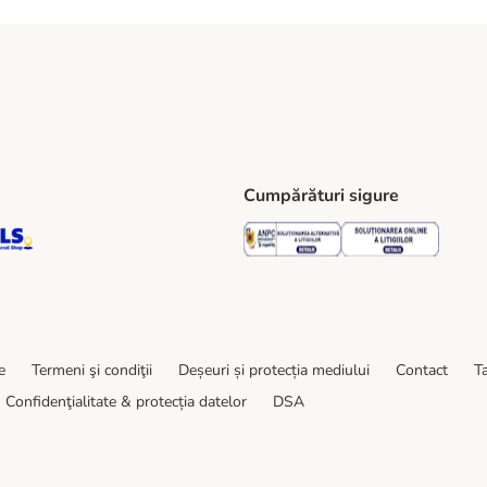
Cumpărături sigure
ping Method
S Locker Shipping Method
GLS Parcel Shop Shipping Method
Security
Securit
e
Termeni şi condiţii
Deșeuri și protecția mediului
Contact
Ta
Confidenţialitate & protecția datelor
DSA