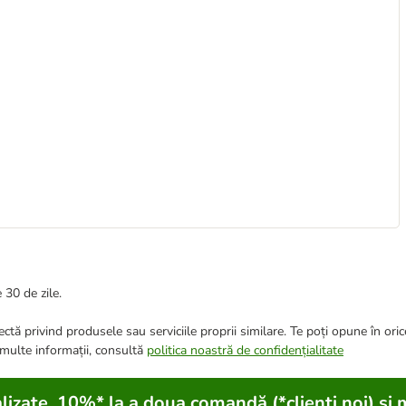
 30 de zile.
ctă privind produsele sau serviciile proprii similare. Te poți opune în ori
 multe informații, consultă
politica noastră de confidențialitate
lizate, 10%* la a doua comandă (*clienți noi) și 