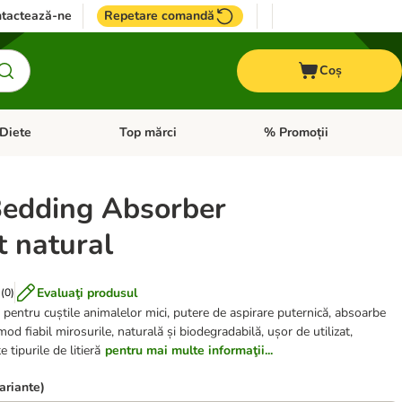
tactează-ne
Repetare comandă
Coș
Diete
Top mărci
% Promoții
i: Pești
i meniul cu categorii: Cai
Deschideți meniul cu categorii: + VET Diete
Deschideți meniul cu catego
edding Absorber
t natural
Evaluaţi produsul
(
0
)
s pentru cuștile animalelor mici, putere de aspirare puternică, absoarbe
 mod fiabil mirosurile, naturală și biodegradabilă, ușor de utilizat,
 tipurile de litieră
pentru mai multe informaţii...
variante)