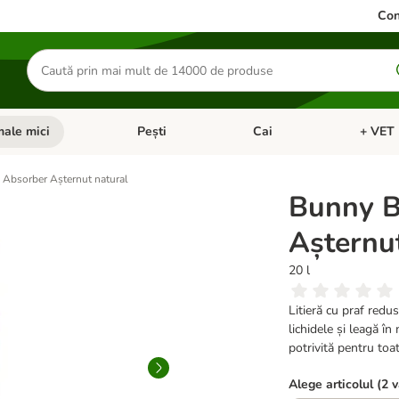
Con
Căutare
produse
ale mici
Pești
Cai
+ VET 
 Pisici
eți meniul cu categorii: Păsări
Deschideți meniul cu categorii: Animale mici
Deschideți meniul cu categori
Deschideț
Absorber Așternut natural
Bunny B
Așternu
20 l
Litieră cu praf redu
lichidele și leagă în
potrivită pentru toate
Alege articolul (2 