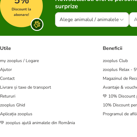
5%
surprize
Discount la
abonare!
Alege animalul / animalele
Utile
Beneficii
my zooplus / Logare
zooplus Club
Ajutor
zooplus Relax - 
Contact
Magazinul de Re
Livrare și taxe de transport
Avantaje & vouch
Retururi
💚 10% Discount 
zooplus Ghid
10% Discount pen
Aplicația zooplus
Programul de afili
💚 zooplus ajută animalele din România