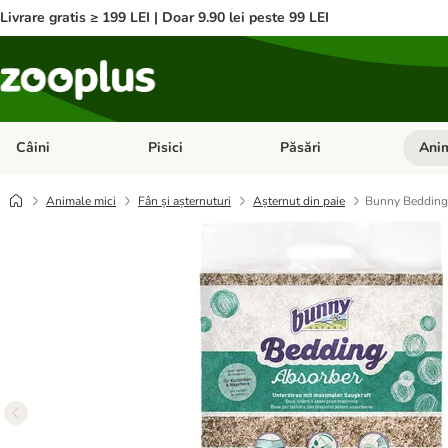
Livrare gratis ≥ 199 LEI | Doar 9.90 lei peste 99 LEI
Câini
Pisici
Păsări
Anim
Deschideți meniul cu categorii: Câini
Deschideți meniul cu categorii:
Deschid
Animale mici
Fân și așternuturi
Așternut din paie
Bunny Bedding 