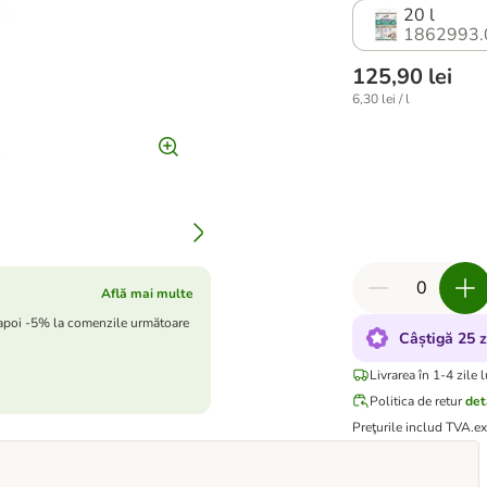
20 l
1862993.
125,90 lei
6,30 lei / l
Află mai multe
 apoi -5% la comenzile următoare
Câștigă 25 
Livrarea în 1-4 zile 
Politica de retur
det
Preţurile includ TVA.
e