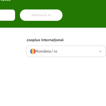
Abonează-te
zooplus Internațional
România / ro