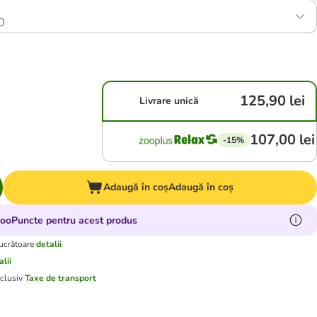
0
125,90 lei
Livrare unică
107,00 lei
-15%
Adaugă în coș
Adaugă în coș
zooPuncte pentru acest produs
lucrătoare
detalii
alii
xclusiv
Taxe de transport