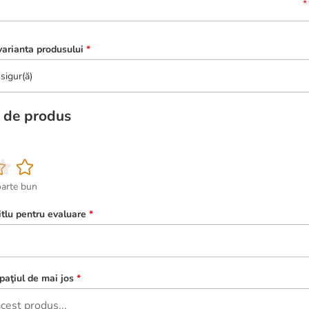
arianta produsului
*
sigur(ă)
 de produs
oarte bun
itlu pentru evaluare
*
paţiul de mai jos
*