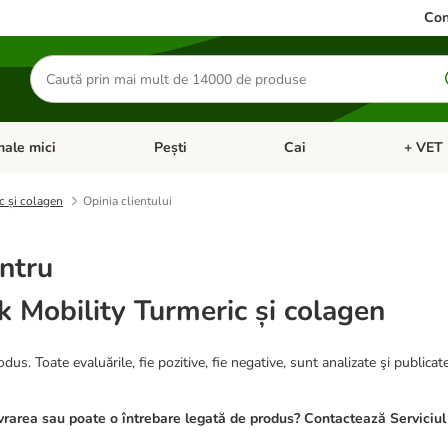
Con
Căutare
produse
ale mici
Pești
Cai
+ VET 
 Pisici
eți meniul cu categorii: Păsări
Deschideți meniul cu categorii: Animale mici
Deschideți meniul cu categori
Deschideț
ic și colagen
Opinia clientului
ntru
ck Mobility Turmeric și colagen
dus. Toate evaluările, fie pozitive, fie negative, sunt analizate şi publicat
rarea sau poate o întrebare legată de produs? Contactează Serviciul 