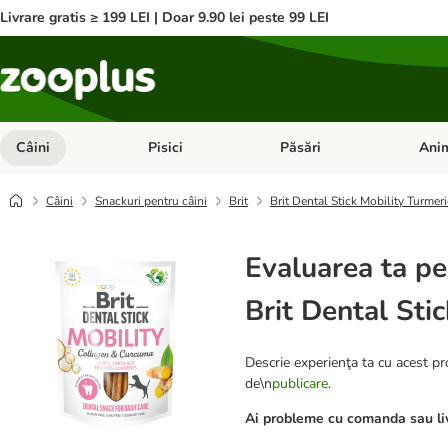
Livrare gratis ≥ 199 LEI | Doar 9.90 lei peste 99 LEI
Câini
Pisici
Păsări
Anim
Deschideți meniul cu categorii: Câini
Deschideți meniul cu categorii:
Deschid
Câini
Snackuri pentru câini
Brit
Brit Dental Stick Mobility Turmer
Evaluarea ta pe
Brit Dental Sti
Descrie experienţa ta cu acest pro
de\n
publicare
.
Ai probleme cu comanda sau liv