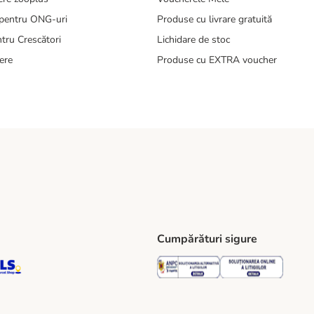
pentru ONG-uri
Produse cu livrare gratuită
tru Crescători
Lichidare de stoc
ere
Produse cu EXTRA voucher
Cumpărături sigure
ping Method
S Locker Shipping Method
GLS Parcel Shop Shipping Method
Security
Securit