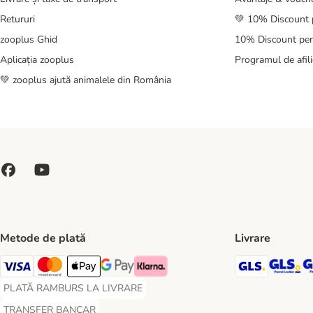
Retururi
💚 10% Discount 
zooplus Ghid
10% Discount pen
Aplicația zooplus
Programul de afili
💚 zooplus ajută animalele din România
Metode de plată
Livrare
GLS Ship
GL
Visa Payment Method
Master Card Payment Method
Apple Pay Payment Method
Google Pay Payment Method
Klarna Payment Method
PLATĂ RAMBURS LA LIVRARE
PLATĂ RAMBURS LA LIVRARE Payment Method
TRANSFER BANCAR