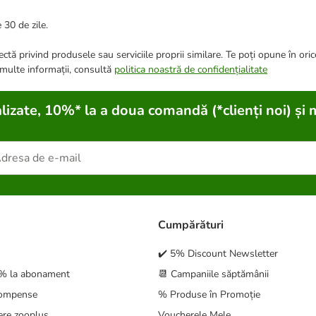
 30 de zile.
ctă privind produsele sau serviciile proprii similare. Te poți opune în ori
 multe informații, consultă
politica noastră de confidențialitate
lizate, 10%* la a doua comandă (*clienți noi) și 
Cumpărături
✔️ 5% Discount Newsletter
5% la abonament
📆 Campaniile săptămânii
compense
% Produse în Promoție
ere zooplus
Voucherele Mele