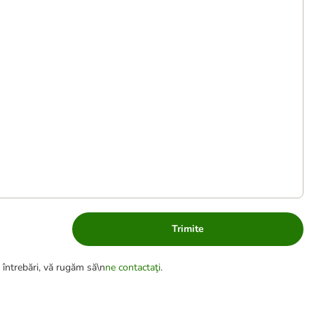
Trimite
 întrebări, vă rugăm să\n
ne contactaţi
.