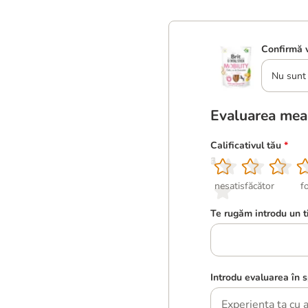
Confirmă v
Nu sunt 
Evaluarea mea
Calificativul tău
*
1
2
3
4
5
nesatisfăcător
f
Te rugăm introdu un t
Introdu evaluarea în s