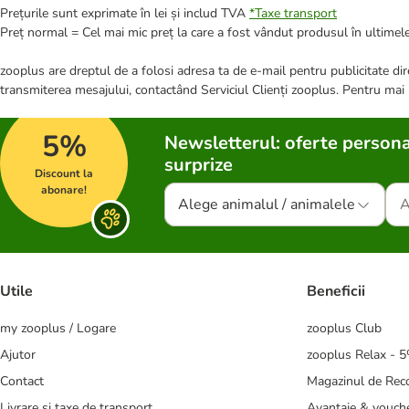
Prețurile sunt exprimate în lei și includ TVA
*
Taxe transport
Preț normal = Cel mai mic preț la care a fost vândut produsul în ultimele
zooplus are dreptul de a folosi adresa ta de e-mail pentru publicitate dire
transmiterea mesajului, contactând Serviciul Clienți zooplus. Pentru mai
5%
Newsletterul: oferte persona
surprize
Discount la
abonare!
Alege animalul / animalele
Utile
Beneficii
my zooplus / Logare
zooplus Club
Ajutor
zooplus Relax - 
Contact
Magazinul de Re
Livrare și taxe de transport
Avantaje & vouch