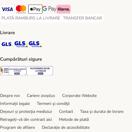
Visa Payment Method
Master Card Payment Method
Apple Pay Payment Method
Google Pay Payment Method
Klarna Payment Method
PLATĂ RAMBURS LA LIVRARE
TRANSFER BANCAR
PLATĂ RAMBURS LA LIVRARE Payment Method
TRANSFER BANCAR Payment Metho
Livrare
GLS Shipping Method
GLS Locker Shipping Method
GLS Parcel Shop Shipping Method
Cumpărături sigure
Security
Security
Despre noi
Cariere zooplus
Corporate Website
Informații legale
Termeni şi condiţii
Deșeuri și protecția mediului
Contact
Taxa şi durata de livrare
Retrageți-vă din contract aici
Metode de plată
Program de afiliere
Declarație de accesibilitate