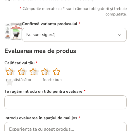
Câmpurile marcate cu * sunt câmpuri obligatorii şi trebuie
completate.
Confirmă varianta produsului
*
Nu sunt sigur(ă)
Evaluarea mea de produs
Calificativul tău
*
1
2
3
4
5
nesatisfăcător
foarte bun
Te rugăm introdu un titlu pentru evaluare
*
Introdu evaluarea în spaţiul de mai jos
*