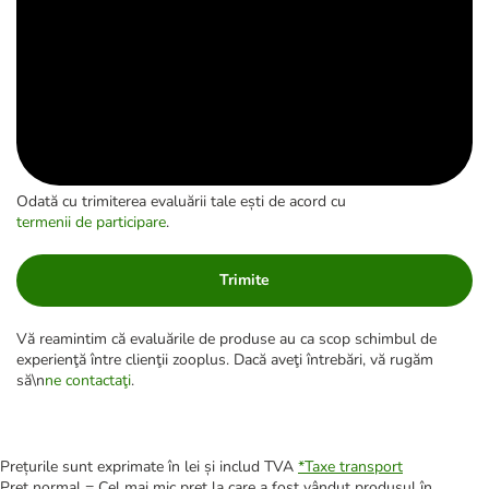
Odată cu trimiterea evaluării tale ești de acord cu
termenii de participare
.
Trimite
Vă reamintim că evaluările de produse au ca scop schimbul de
experienţă între clienţii zooplus. Dacă aveţi întrebări, vă rugăm
să\n
ne contactaţi
.
Prețurile sunt exprimate în lei și includ TVA
*
Taxe transport
Preț normal = Cel mai mic preț la care a fost vândut produsul în