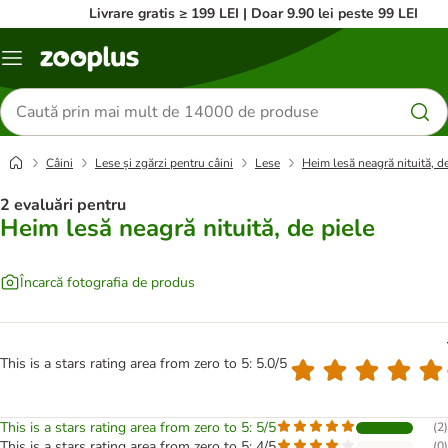
Livrare gratis ≥ 199 LEI | Doar 9.90 lei peste 99 LEI
Categorii
Căutare
produse
Câini
Lese și zgărzi pentru câini
Lese
Heim lesă neagră nituită, de
2 evaluări pentru
Heim lesă neagră nituită, de piele
Încarcă fotografia de produs
This is a stars rating area from zero to 5: 5.0/5
This is a stars rating area from zero to 5: 5/5
(
2
)
This is a stars rating area from zero to 5: 4/5
(
0
)