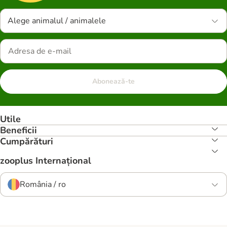
Alege animalul / animalele
Abonează-te
Utile
Beneficii
Cumpărături
zooplus Internațional
România / ro