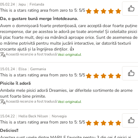
|
|
05.02.24
Jepu
Finlanda
This is a stars rating area from zero to 5: 5/5
Da, o gustare bună merge întotdeauna.
Avem o domnișoară foarte pretențioasă, care acceptă doar foarte puține
recompense, dar pe acestea le adoră pe toate aromele! Și celeilalte pisici
îi plac foarte mult, deși ea mănâncă aproape orice. Sunt de asemenea de
o mărime potrivită pentru multe jucării interactive, iar datorită texturii
crocante ajută și la îngrijirea dinților. 👍
Această recenzie a fost tradusă.
Vezi originalul
|
|
15.01.24
Elisa
Germania
This is a stars rating area from zero to 5: 5/5
Pisicile îl adoră
Ambele mele pisici adoră Dreamies, iar diferitele sortimente de arome
sunt foarte bine primite.
Această recenzie a fost tradusă.
Vezi originalul
|
|
15.04.22
Helle Beck Nilsen
Norvegia
This is a stars rating area from zero to 5: 5/5
Delicios!!
Acestea sunt unele dintre MARILE favorite pentru 3 din cei 4 pisici ai