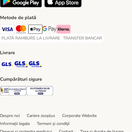
Metode de plată
Visa Payment Method
Master Card Payment Method
Apple Pay Payment Method
Google Pay Payment Method
Klarna Payment Method
PLATĂ RAMBURS LA LIVRARE
TRANSFER BANCAR
PLATĂ RAMBURS LA LIVRARE Payment Method
TRANSFER BANCAR Payment Metho
Livrare
GLS Shipping Method
GLS Locker Shipping Method
GLS Parcel Shop Shipping Method
Cumpărături sigure
Security
Security
Despre noi
Cariere zooplus
Corporate Website
Informații legale
Termeni şi condiţii
Deșeuri și protecția mediului
Contact
Taxa şi durata de livrare