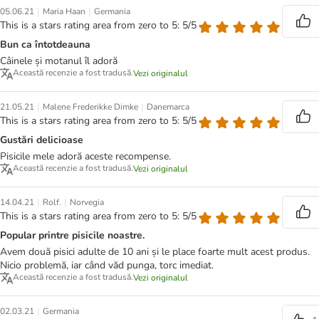
|
|
05.06.21
Maria Haan
Germania
This is a stars rating area from zero to 5: 5/5
Bun ca întotdeauna
Câinele și motanul îl adoră
Această recenzie a fost tradusă.
Vezi originalul
|
|
21.05.21
Malene Frederikke Dimke
Danemarca
This is a stars rating area from zero to 5: 5/5
Gustări delicioase
Pisicile mele adoră aceste recompense.
Această recenzie a fost tradusă.
Vezi originalul
|
|
14.04.21
Rolf.
Norvegia
This is a stars rating area from zero to 5: 5/5
Popular printre pisicile noastre.
Avem două pisici adulte de 10 ani și le place foarte mult acest produs.
Nicio problemă, iar când văd punga, torc imediat.
Această recenzie a fost tradusă.
Vezi originalul
|
02.03.21
Germania