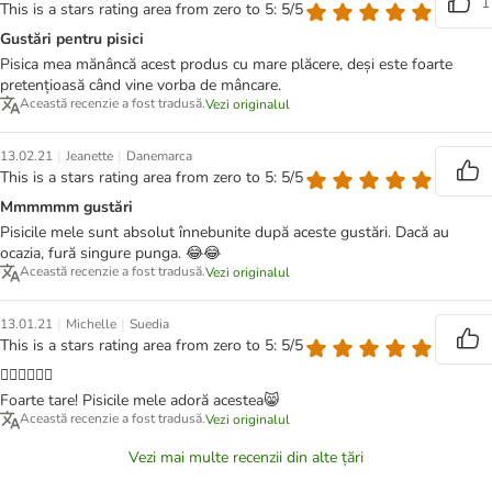
1
This is a stars rating area from zero to 5: 5/5
Gustări pentru pisici
Pisica mea mănâncă acest produs cu mare plăcere, deși este foarte
pretențioasă când vine vorba de mâncare.
Această recenzie a fost tradusă.
Vezi originalul
|
|
13.02.21
Jeanette
Danemarca
This is a stars rating area from zero to 5: 5/5
Mmmmmm gustări
Pisicile mele sunt absolut înnebunite după aceste gustări. Dacă au
ocazia, fură singure punga. 😂😂
Această recenzie a fost tradusă.
Vezi originalul
|
|
13.01.21
Michelle
Suedia
This is a stars rating area from zero to 5: 5/5
👍🏼👍🏼👍🏼
Foarte tare! Pisicile mele adoră acestea😸
Această recenzie a fost tradusă.
Vezi originalul
Vezi mai multe recenzii din alte țări