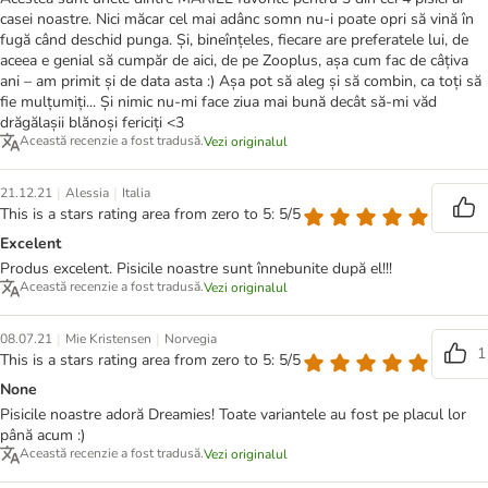
casei noastre. Nici măcar cel mai adânc somn nu-i poate opri să vină în
fugă când deschid punga. Și, bineînțeles, fiecare are preferatele lui, de
aceea e genial să cumpăr de aici, de pe Zooplus, așa cum fac de câțiva
ani – am primit și de data asta :) Așa pot să aleg și să combin, ca toți să
fie mulțumiți... Și nimic nu-mi face ziua mai bună decât să-mi văd
drăgălașii blănoși fericiți <3
Această recenzie a fost tradusă.
Vezi originalul
|
|
21.12.21
Alessia
Italia
This is a stars rating area from zero to 5: 5/5
Excelent
Produs excelent. Pisicile noastre sunt înnebunite după el!!!
Această recenzie a fost tradusă.
Vezi originalul
|
|
08.07.21
Mie Kristensen
Norvegia
1
This is a stars rating area from zero to 5: 5/5
None
Pisicile noastre adoră Dreamies! Toate variantele au fost pe placul lor
până acum :)
Această recenzie a fost tradusă.
Vezi originalul