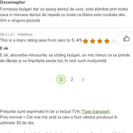
Dezamagitor
Formeaza bulgari dar se sparg destul de usor, este plimbat prin toata
casa si miroase destul de repede cu toate ca litiera este curatata des.
Am o singura pisicuta
|
06.11.21
Mădălina
This is a stars rating area from zero to 5: 4/5
E ok
E ok, absoarbe mirosurile, se strâng bulgari, un mic minus ca se prinde
de lăbuțe și se împrăștie peste tot, în rest sunt mulțumită.
1
2
Anterior
mai departe
Prețurile sunt exprimate în lei și includ TVA
*
Taxe transport
Preț normal = Cel mai mic preț la care a fost vândut produsul în
ultimele 30 de zile.