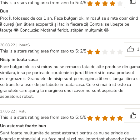
This is a stars rating area from zero to 5: 4/5
Bun
Pro: Îl folosesc de cca 1 an. Face bulgari ok, mirosul se simte doar când
îl cureți (am litiera acoperită și fac in fiecare zi) Contra: se lipește pe
lăbuțe 😭 Concluzie: Motănel fericit, stăpân mulțumit 😂
|
28.08.22
IonutS
1
This is a stars rating area from zero to 5: 2/5
Nisip in toata casa
Face bulgari ok, ca si miros nu se remarca fata de alte produse din gama
similara, insa pe partea de curatenie in jurul litierei si in casa produsul
este groaznic. Granulele de nisip sunt pe marginea litierei, langa litiera si
se transfera usor de pe labute in toata casa. Ce e si mai trist este ca
granulele care ajung la marginea unui covor nu sunt aspirate de
aspiratorul robot.
|
17.05.22
Ralu
This is a stars rating area from zero to 5: 5/5
Un asternut foarte bun
Sunt foarte multumita de acest asternut pentru ca nu se prinde de
labutele motanelului, nu face praf si cel mai important absoarbe foarte