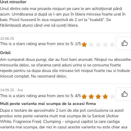
Urat mirositor
Unul dintre cele mai proaste nisipuri pe care le am achiziționat până
acum. Următoarea zi după ce l-am pus în litiera mirosea foarte urat în
baie. Pisicii fuseseră în ziua respectivă de 2 ori la “toaletă”. Se
fărâmițează atunci când vrei să cureți litiera.
10.06.25
This is a stars rating area from zero to 5: 1/5
Oribil
Am cumparat doua pungi, dar au fost bani aruncati. Nisipul nu absoarbe
mirosurile deloc, se sfarama cand aduni urina si se consuma foarte
repede pentru ca dupa doua zile miroase tot nisipul foarte rau si trebuie
inlocuit complet. Nu recomand deloc.
|
14.05.25
Axi
This is a stars rating area from zero to 5: 4/5
Mult peste varianta mai scumpa de la aceasi firma
Dupa o testare de aproximativ 2 luni de zile pot concluziona ca acest
produs este peste varianta mult mai scumpa de la Sanicat (Active
White, Fragrence Free). Clumping - singurul capitol la care castiga
varianta mai scumpa, dar nici in cazul acestei variante nu este chiar asa