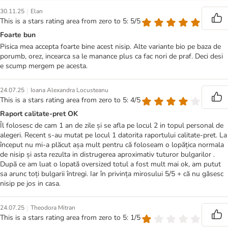
|
30.11.25
Elan
This is a stars rating area from zero to 5: 5/5
Foarte bun
Pisica mea accepta foarte bine acest nisip. Alte variante bio pe baza de
porumb, orez, incearca sa le manance plus ca fac nori de praf. Deci desi
e scump mergem pe acesta.
|
24.07.25
Ioana Alexandra Locusteanu
This is a stars rating area from zero to 5: 4/5
Raport calitate-pret OK
Îl folosesc de cam 1 an de zile și se afla pe locul 2 in topul personal de
alegeri. Recent s-au mutat pe locul 1 datorita raportului calitate-pret. La
început nu mi-a plăcut așa mult pentru că foloseam o lopățica normala
de nisip și asta rezulta in distrugerea aproximativ tuturor bulgarilor .
După ce am luat o lopată oversized totul a fost mult mai ok, am putut
sa arunc toți bulgarii întregi. Iar în privința mirosului 5/5 + că nu găsesc
nisip pe jos in casa.
|
24.07.25
Theodora Mitran
This is a stars rating area from zero to 5: 1/5