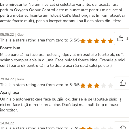
bine mirosurile. Nu am incercat si celelalte variante, dar acesta fara
parfum Oxygen Odour Control este minunat atat pentru mine, cat si
pentru motanel. Inainte am folosit Cat's Best original (mi-am placut si
acesta foarte mult), pana a incepat motanul sa il dea afara din litiera.
|
05.05.22
Gabi
1
This is a stars rating area from zero to 5: 5/5
Foarte bun
Mi se pare că nu face praf deloc, și dpdv al mirosului e foarte ok, eu îl
schimb complet abia la o lună. Face bulgări foarte bine. Granulele mici
sunt foarte ok pentru că nu te doare așa rău dacă calci pe ele :)
|
29.04.22
Irina
This is a stars rating area from zero to 5: 3/5
Așa și așa
Un nisip aglomerat care face bulgări ok, dar se ia pe lăbuțele pisicii și
nici nu face față mizeriei prea bine. Dacă lași mai mult timp miroase
îngrozitor.
14.04.22
This is a stars rating area from zero to 5: 2/5