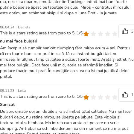
rau, necesita doar mai multa atentie Tracking - infinit mai bun, foarte
putine boabe se lipesc pe labutele pisicului Miros - controlul mirosului
este optim, am schimbat nisipul si dupa o luna Pret - la jumate
|
06.04.24
Daniela
3
This is a stars rating area from zero to 5: 1/5
nu mai face bulgări
Am început să cumpăr sanicat clumping fără miros acum 4 ani. Pentru
că era foarte bun: zero praf în casă, făcea instant bulgări tari, nu
mirosea. În ultimul timp calitatea a scăzut foarte mult. Arată și altfel. Nu
mai face bulgări. Dacă face unii mici, aceia se sfărâmă imediat. Și
produce foarte mult praf. În condițiile acestea nu își mai justifică deloc
prețul.
|
09.11.23
Leila
1
This is a stars rating area from zero to 5: 1/5
Sanicat
De aproximativ doi ani de zile si-a schimbat total calitatea. Nu mai face
bulgari deloc, nu retine miros, se lipeste pe labute. Este vizibila si
textura total schimbata. Ma intreb cum arata cel pe care nu scrie
clumping. Ar trebui sa schimbe denumirea din moment ce nu mai pot