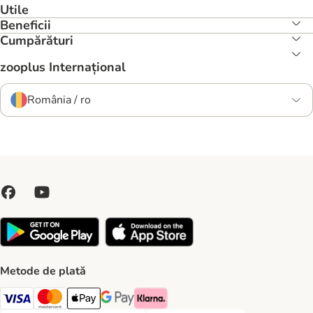
Utile
Beneficii
Cumpărături
zooplus Internațional
România / ro
Metode de plată
Visa Payment Method
Master Card Payment Method
Apple Pay Payment Method
Google Pay Payment Method
Klarna Payment Method