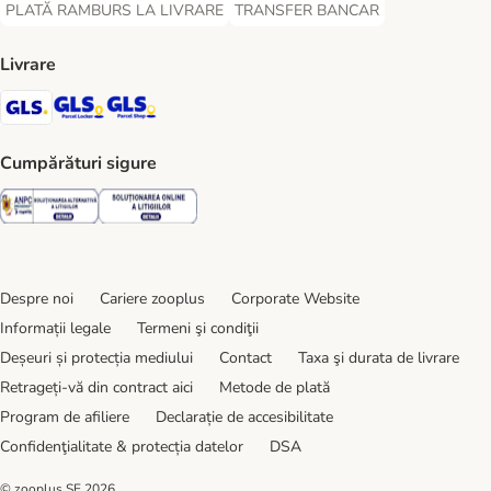
PLATĂ RAMBURS LA LIVRARE
TRANSFER BANCAR
PLATĂ RAMBURS LA LIVRARE Payment Method
TRANSFER BANCAR Payment Metho
Livrare
GLS Shipping Method
GLS Locker Shipping Method
GLS Parcel Shop Shipping Method
Cumpărături sigure
Security
Security
Despre noi
Cariere zooplus
Corporate Website
Informații legale
Termeni şi condiţii
Deșeuri și protecția mediului
Contact
Taxa şi durata de livrare
Retrageți-vă din contract aici
Metode de plată
Program de afiliere
Declarație de accesibilitate
Confidenţialitate & protecția datelor
DSA
© zooplus SE
2026