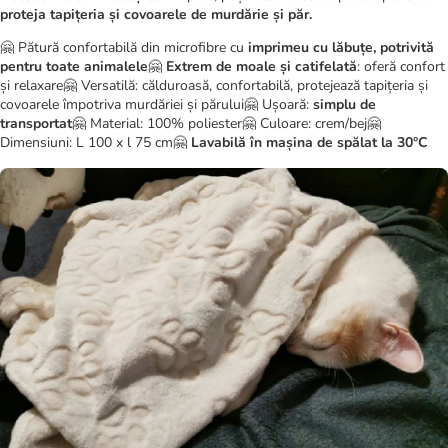
proteja tapițeria și covoarele de murdărie și păr.
🤗 Pătură confortabilă din microfibre cu
imprimeu cu lăbuțe, potrivită
pentru toate animalele
🤗
Extrem de moale și catifelată
: oferă confort
și relaxare🤗 Versatilă: călduroasă, confortabilă, protejează tapițeria și
covoarele împotriva murdăriei și părului🤗 Ușoară:
simplu de
transportat
🤗 Material: 100% poliester🤗 Culoare: crem/bej🤗
Dimensiuni: L 100 x l 75 cm🤗
Lavabilă în mașina de spălat la 30°C