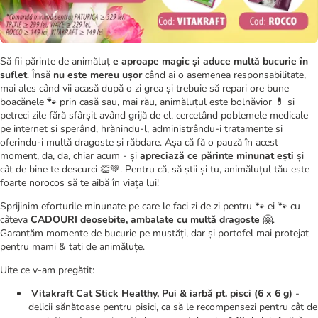
Să fii părinte de animăluț
e aproape magic și aduce multă bucurie în
suflet
. Însă
nu este mereu ușor
când ai o asemenea responsabilitate,
mai ales când vii acasă după o zi grea și trebuie să repari ore bune
boacănele 🐾 prin casă sau, mai rău, animăluțul este bolnăvior 💊 și
petreci zile fără sfârșit având grijă de el, cercetând poblemele medicale
pe internet și sperând, hrănindu-l, administrându-i tratamente și
oferindu-i multă dragoste și răbdare. Așa că fă o pauză în acest
moment, da, da, chiar acum - și
apreciază ce părinte minunat ești
și
cât de bine te descurci 👏💚. Pentru că, să știi și tu, animăluțul tău este
foarte norocos să te aibă în viața lui!
Sprijinim eforturile minunate pe care le faci zi de zi pentru 🐾 ei 🐾 cu
câteva
CADOURI deosebite, ambalate cu multă dragoste
🤗.
Garantăm momente de bucurie pe mustăți, dar și portofel mai protejat
pentru mami & tati de animăluțe.
Uite ce v-am pregătit:
Vitakraft Cat Stick Healthy, Pui & iarbă pt. pisci (6 x 6 g)
-
delicii sănătoase pentru pisici, ca să le recompensezi pentru cât de