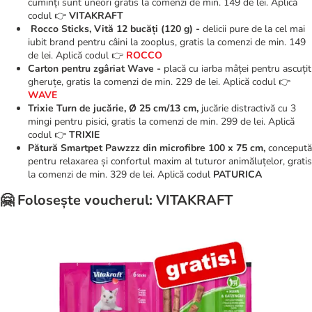
cuminți sunt uneori gratis la comenzi de min. 149 de lei. Aplică
codul 👉
VITAKRAFT
Rocco Sticks, Vită 12 bucăți (120 g) -
delicii pure de la cel mai
iubit brand pentru câini la zooplus, gratis la comenzi de min. 149
de lei. Aplică codul 👉
ROCCO
Carton pentru zgâriat Wave -
placă cu iarba mâței pentru ascuțit
gheruțe, gratis la comenzi de min. 229 de lei. Aplică codul 👉
WAVE
Trixie Turn de jucărie, Ø 25 cm/13 cm,
jucărie distractivă cu 3
mingi pentru pisici, gratis la comenzi de min. 299 de lei. Aplică
codul 👉
TRIXIE
Pătură Smartpet Pawzzz din microfibre 100 x 75 cm,
concepută
pentru relaxarea și confortul maxim al tuturor animăluțelor, gratis
la comenzi de min. 329 de lei. Aplică codul
PATURICA
🤗 Folosește voucherul: VITAKRAFT