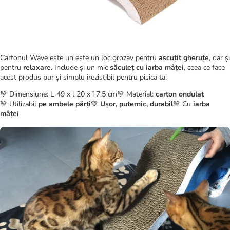
Cartonul Wave este un este un loc grozav pentru
ascuțit gheruțe
, dar și
pentru
relaxare
. Include și un mic
săculeț cu iarba mâței
, ceea ce face
acest produs pur și simplu irezistibil pentru pisica ta!
💚 Dimensiune: L 49 x l 20 x î 7.5 cm💚 Material:
carton ondulat
💚 Utilizabil
pe ambele părți
💚
Ușor, puternic, durabil
💚 Cu
iarba
mâței