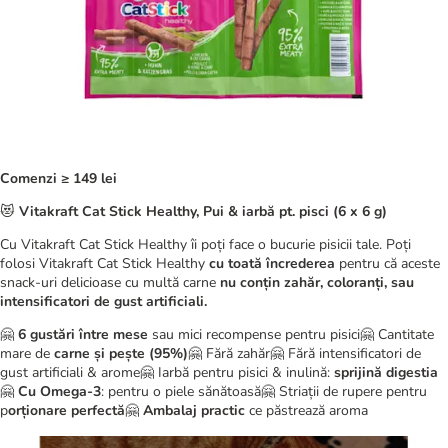
Comenzi ≥ 149 lei
😻
Vitakraft Cat Stick Healthy, Pui & iarbă pt. pisci (6 x 6 g)
Cu Vitakraft Cat Stick Healthy îi poți face o bucurie pisicii tale. Poți
folosi Vitakraft Cat Stick Healthy
cu toată încrederea
pentru că aceste
snack-uri delicioase cu multă carne
nu conțin zahăr, coloranți, sau
intensificatori de gust artificiali.
🤗
6 gustări între mese
sau mici recompense pentru pisici🤗 Cantitate
mare de
carne și pește (95%)
🤗 Fără zahăr🤗 Fără intensificatori de
gust artificiali & arome🤗 Iarbă pentru pisici & inulină:
sprijină digestia
🤗
Cu Omega-3
: pentru o piele sănătoasă🤗 Striații de rupere pentru
p
orționare perfectă
🤗
Ambalaj practic
ce păstrează aroma