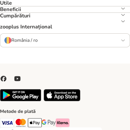
Utile
Beneficii
Cumpărături
zooplus Internațional
România / ro
Metode de plată
Visa Payment Method
Master Card Payment Method
Apple Pay Payment Method
Google Pay Payment Method
Klarna Payment Method