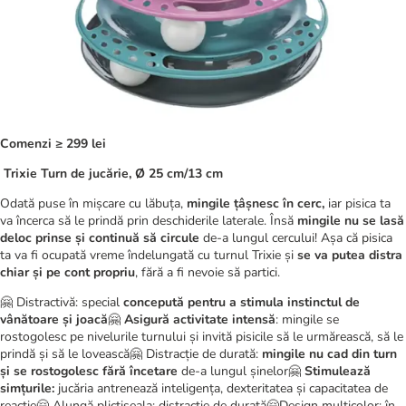
Comenzi ≥ 299 lei
Trixie Turn de jucărie, Ø 25 cm/13 cm
Odată puse în mișcare cu lăbuța,
mingile țâșnesc în cerc,
iar pisica ta
va încerca să le prindă prin deschiderile laterale. Însă
mingile nu se lasă
deloc prinse și continuă să circule
de-a lungul cercului! Așa că pisica
ta va fi ocupată vreme îndelungată cu turnul Trixie și
se va putea distra
chiar și pe cont propriu
, fără a fi nevoie să partici.
🤗 Distractivă: special
concepută pentru a stimula instinctul de
vânătoare și joacă
🤗
Asigură activitate intensă
: mingile se
rostogolesc pe nivelurile turnului și invită pisicile să le urmărească, să le
prindă și să le lovească🤗 Distracție de durată:
mingile nu cad din turn
și se rostogolesc fără încetare
de-a lungul șinelor🤗
Stimulează
simțurile:
jucăria antrenează inteligența, dexteritatea și capacitatea de
reacție🤗 Alungă plictiseala: distracție de durată🤗Design multicolor: în