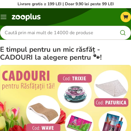
Livrare gratis ≥ 199 LEI | Doar 9.90 lei peste 99 LEI
Categorii
Căutare
produse
E timpul pentru un mic răsfăț -
CADOURI la alegere pentru 🐾!