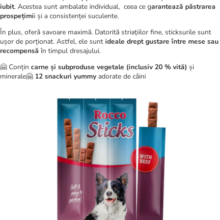
iubit
. Acestea sunt ambalate individual, ceea ce g
arantează păstrarea
prospețimi
i și a consistenței suculente.
În plus, oferă savoare maximă. Datorită striațiilor fine, sticksurile sunt
ușor de porționat. Astfel, ele sunt
ideale drept gustare între mese sau
recompensă
în timpul dresajului.
🤗 Conțin
carne și subproduse vegetale (inclusiv 20 % vită)
și
minerale🤗
12 snackuri yummy
adorate de câini