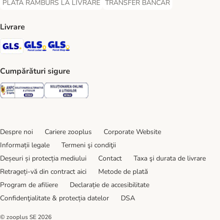
PLATĂ RAMBURS LA LIVRARE
TRANSFER BANCAR
PLATĂ RAMBURS LA LIVRARE Payment Method
TRANSFER BANCAR Payment Metho
Livrare
GLS Shipping Method
GLS Locker Shipping Method
GLS Parcel Shop Shipping Method
Cumpărături sigure
Security
Security
Despre noi
Cariere zooplus
Corporate Website
Informații legale
Termeni şi condiţii
Deșeuri și protecția mediului
Contact
Taxa şi durata de livrare
Retrageți-vă din contract aici
Metode de plată
Program de afiliere
Declarație de accesibilitate
Confidenţialitate & protecția datelor
DSA
© zooplus SE
2026