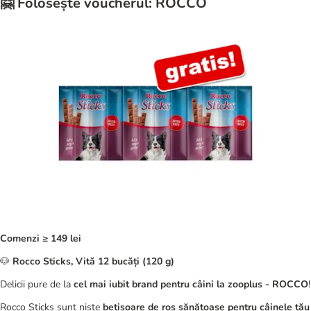
🤗 Folosește voucherul: ROCCO
Comenzi ≥ 149 lei
🐶
Rocco Sticks, Vită 12 bucăți (120 g)
Delicii pure de la
cel mai iubit brand pentru câini la zooplus - ROCCO
!
Rocco Sticks sunt niște
bețișoare de ros sănătoase pentru câinele tău