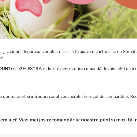
 cadouri ! Iepurașul zooplus e aici să te ajute cu cheltuielile de Sărbătoa
t:
OUNT
) sau
7% EXTRA
reducere pentru orice comandă de min. 450 de lei 
countul dorit și introduci codul voucherului în coșul de cumpărături. Red
m aici! Vezi mai jos recomandările noastre pentru micii tăi r