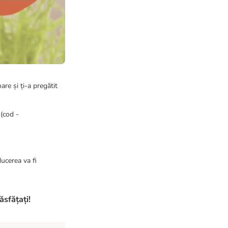
re și ți-a pregătit
(cod -
ucerea va fi
ăsfățați!