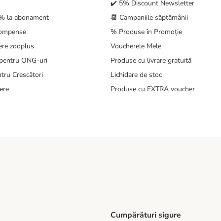
✔️ 5% Discount Newsletter
5% la abonament
📆 Campaniile săptămânii
compense
% Produse în Promoție
ere zooplus
Voucherele Mele
pentru ONG-uri
Produse cu livrare gratuită
tru Crescători
Lichidare de stoc
ere
Produse cu EXTRA voucher
Cumpărături sigure