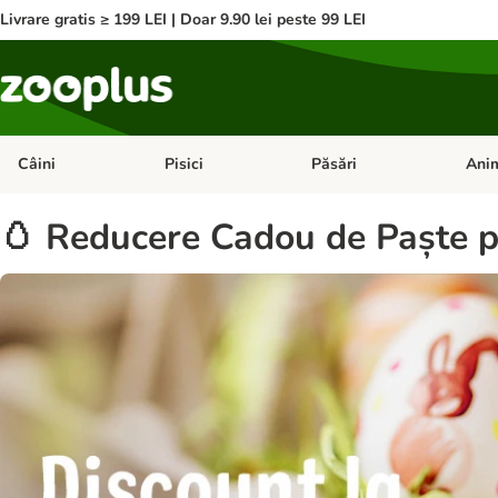
Livrare gratis ≥ 199 LEI | Doar 9.90 lei peste 99 LEI
Câini
Pisici
Păsări
Anim
Deschideți meniul cu categorii: Câini
Deschideți meniul cu categorii:
Deschid
🥚 Reducere Cadou de Paște pe