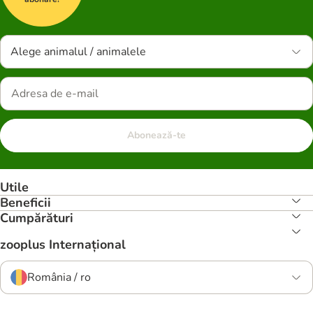
Alege animalul / animalele
Abonează-te
Utile
Beneficii
Cumpărături
zooplus Internațional
România / ro