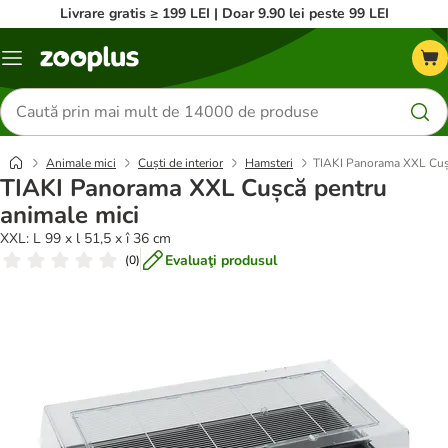
Livrare gratis ≥ 199 LEI | Doar 9.90 lei peste 99 LEI
Categorii
Căutare
produse
Animale mici
Cuști de interior
Hamsteri
TIAKI Panorama XXL Cușc
TIAKI Panorama XXL Cușcă pentru
animale mici
XXL: L 99 x l 51,5 x î 36 cm
Evaluaţi produsul
(
0
)