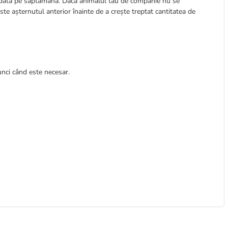
 o dată pe săptămână. Dacă animalul tău de companie nu se
ste așternutul anterior înainte de a crește treptat cantitatea de
unci când este necesar.