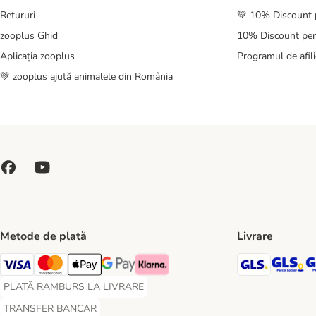
Retururi
💚 10% Discount 
zooplus Ghid
10% Discount pen
Aplicația zooplus
Programul de afili
💚 zooplus ajută animalele din România
Metode de plată
Livrare
GLS Ship
GL
Visa Payment Method
Master Card Payment Method
Apple Pay Payment Method
Google Pay Payment Method
Klarna Payment Method
PLATĂ RAMBURS LA LIVRARE
PLATĂ RAMBURS LA LIVRARE Payment Method
TRANSFER BANCAR
TRANSFER BANCAR Payment Method