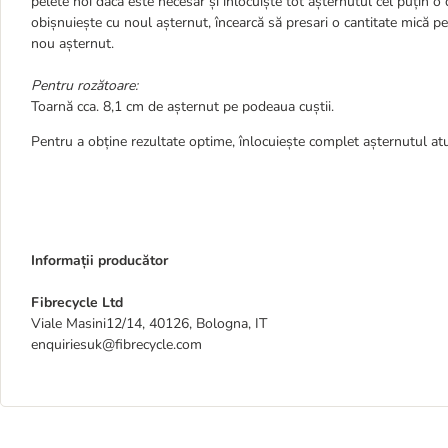
pelete noi dacă este necesar și înlocuiște tot așternutul cel puțin
obișnuiește cu noul așternut, încearcă să presari o cantitate mică pe
nou așternut.
Pentru rozătoare:
Toarnă cca. 8,1 cm de așternut pe podeaua cuștii.
Pentru a obține rezultate optime, înlocuiește complet așternutul at
Informații producător
Fibrecycle Ltd
Viale Masini12/14, 40126, Bologna, IT
enquiriesuk@fibrecycle.com