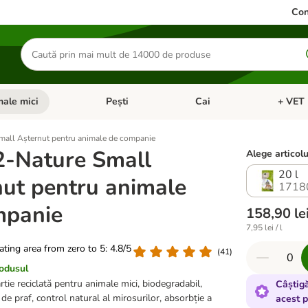
Con
Căutare
produse
ale mici
Pești
Cai
+ VET 
 Pisici
eți meniul cu categorii: Păsări
Deschideți meniul cu categorii: Animale mici
Deschideți meniul cu categori
Deschideț
mall Așternut pentru animale de companie
2-Nature Small
Alege articolu
20 l
ut pentru animale
1718
mpanie
158,90 le
7,95 lei / l
rating area from zero to 5: 4.8/5
(
41
)
rodusul
tie reciclată pentru animale mici, biodegradabil,
Câștig
de praf, control natural al mirosurilor, absorbție a
acest 