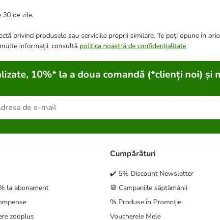
 30 de zile.
ctă privind produsele sau serviciile proprii similare. Te poți opune în ori
 multe informații, consultă
politica noastră de confidențialitate
lizate, 10%* la a doua comandă (*clienți noi) și 
Cumpărături
✔️ 5% Discount Newsletter
5% la abonament
📆 Campaniile săptămânii
compense
% Produse în Promoție
ere zooplus
Voucherele Mele