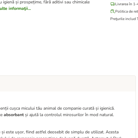
u igienă și prospețime, fără aditivi sau chimicale
Livrarea în 1-
te informaţii...
Politica de re
Preţurile includ
ii cușca micului tău animal de companie curată și igienică.
te
absorbant
și ajută la controlul mirosurilor în mod natural.
i este ușor, fiind astfel deosebit de simplu de utilizat. Acesta