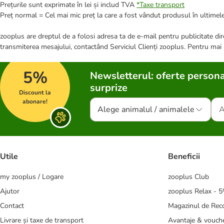
Prețurile sunt exprimate în lei și includ TVA
*
Taxe transport
Preț normal = Cel mai mic preț la care a fost vândut produsul în ultimele
zooplus are dreptul de a folosi adresa ta de e-mail pentru publicitate dire
transmiterea mesajului, contactând Serviciul Clienți zooplus. Pentru mai
5%
Newsletterul: oferte persona
surprize
Discount la
abonare!
Alege animalul / animalele
Utile
Beneficii
my zooplus / Logare
zooplus Club
Ajutor
zooplus Relax - 
Contact
Magazinul de Re
Livrare și taxe de transport
Avantaje & vouch