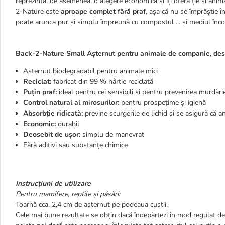
reprezintă, de asemenea, o alegere economică și îți oferă ție și an
2-Nature este
aproape complet fără praf
, așa că nu se împrăștie 
poate arunca pur și simplu împreună cu compostul ... și mediul încon
Back-2-Nature Small Așternut pentru animale de companie, desc
Așternut biodegradabil pentru animale mici
Reciclat:
fabricat din 99 % hârtie reciclată
Puțin praf:
ideal pentru cei sensibili și pentru prevenirea murdări
Control natural al mirosurilor:
pentru prospețime și igienă
Absorbție ridicată:
previne scurgerile de lichid și se asigură că
Economic:
durabil
Deosebit de ușor:
simplu de manevrat
Fără aditivi sau substanțe chimice
Instrucțiuni de utilizare
Pentru mamifere, reptile și păsări:
Toarnă cca. 2,4 cm de așternut pe podeaua cuștii.
Cele mai bune rezultate se obțin dacă îndepărtezi în mod regulat de