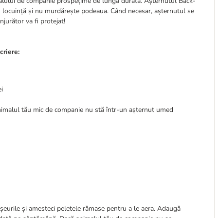
imalului de companie prospețime de lungă durată. Așternutul Back-
în locuință și nu murdărește podeaua. Când necesar, așternutul se
jurător va fi protejat!
riere:
ei
 animalul tău mic de companie nu stă într-un așternut umed
șeurile și amesteci peletele rămase pentru a le aera. Adaugă