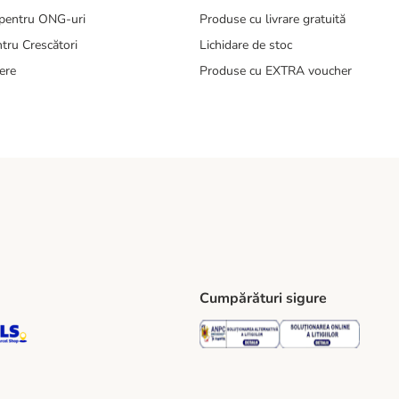
pentru ONG-uri
Produse cu livrare gratuită
tru Crescători
Lichidare de stoc
ere
Produse cu EXTRA voucher
Cumpărături sigure
ping Method
S Locker Shipping Method
GLS Parcel Shop Shipping Method
Security
Securit