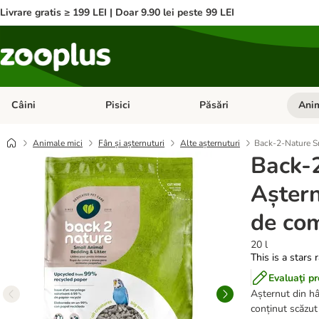
Livrare gratis ≥ 199 LEI | Doar 9.90 lei peste 99 LEI
Câini
Pisici
Păsări
Anim
Deschideți meniul cu categorii: Câini
Deschideți meniul cu categorii:
Deschid
Animale mici
Fân și așternuturi
Alte așternuturi
Back-2-Nature S
Back-
Aștern
de co
20 l
This is a stars 
Evaluaţi p
Așternut din hâr
conținut scăzut 