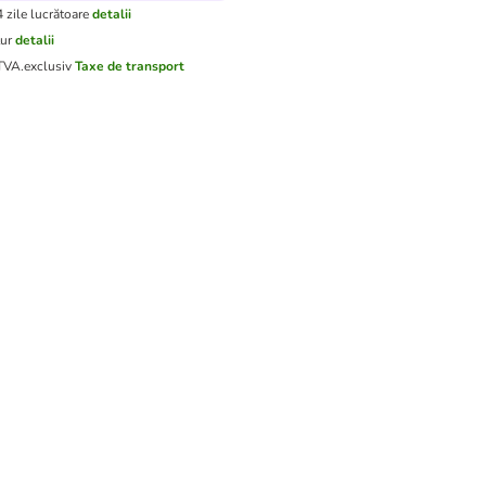
4 zile lucrătoare
detalii
tur
detalii
 TVA.
exclusiv
Taxe de transport