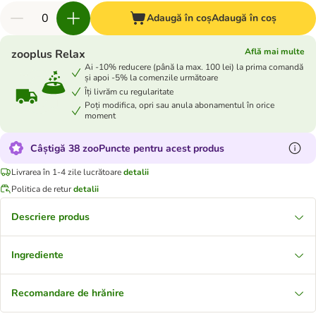
Adaugă în coș
Adaugă în coș
Află mai multe
zooplus Relax
Ai -10% reducere (până la max. 100 lei) la prima comandă
și apoi -5% la comenzile următoare
Îți livrăm cu regularitate
Poți modifica, opri sau anula abonamentul în orice
moment
Câștigă 38 zooPuncte pentru acest produs
Livrarea în 1-4 zile lucrătoare
detalii
Politica de retur
detalii
Descriere produs
Ingrediente
Recomandare de hrănire