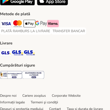
Metode de plată
Visa Payment Method
Master Card Payment Method
Apple Pay Payment Method
Google Pay Payment Method
Klarna Payment Method
PLATĂ RAMBURS LA LIVRARE
TRANSFER BANCAR
PLATĂ RAMBURS LA LIVRARE Payment Method
TRANSFER BANCAR Payment Metho
Livrare
GLS Shipping Method
GLS Locker Shipping Method
GLS Parcel Shop Shipping Method
Cumpărături sigure
Security
Security
Despre noi
Cariere zooplus
Corporate Website
Informații legale
Termeni şi condiţii
Deșeuri și protecția mediului
Contact
Taxa şi durata de livrare