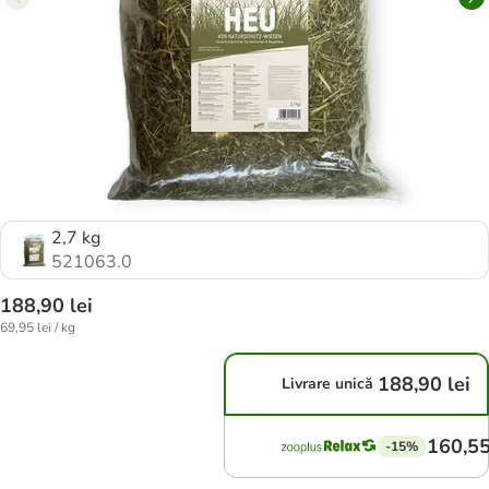
2,7 kg
521063.0
188,90 lei
69,95 lei / kg
188,90 lei
Livrare unică
160,55
-15%