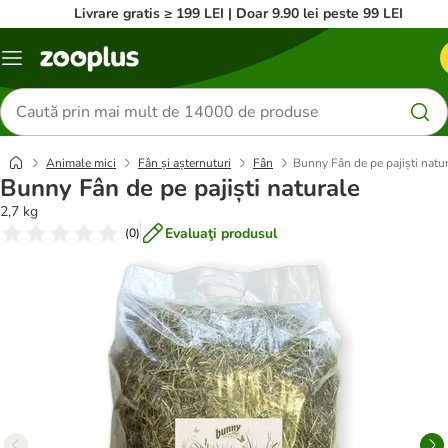
Livrare gratis ≥ 199 LEI | Doar 9.90 lei peste 99 LEI
Categorii
Căutare
produse
Animale mici
Fân și așternuturi
Fân
Bunny Fân de pe pajiști natu
Bunny Fân de pe pajiști naturale
2,7 kg
Evaluaţi produsul
(
0
)