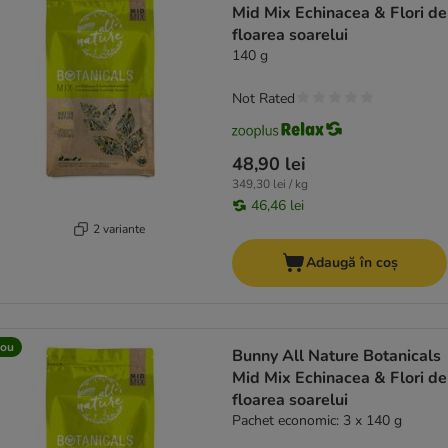
Mid Mix Echinacea & Flori de
floarea soarelui
140 g
Not Rated
48,90 lei
349,30 lei / kg
46,46 lei
2 variante
Adaugă în coș
ou
Bunny All Nature Botanicals
Mid Mix Echinacea & Flori de
floarea soarelui
Pachet economic: 3 x 140 g