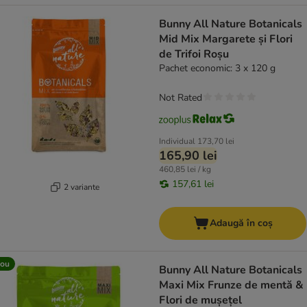
Bunny All Nature Botanicals
Mid Mix Margarete și Flori
de Trifoi Roșu
Pachet economic: 3 x 120 g
Not Rated
Individual
173,70 lei
165,90 lei
460,85 lei / kg
157,61 lei
2 variante
Adaugă în coș
ou
Bunny All Nature Botanicals
Maxi Mix Frunze de mentă &
Flori de mușețel