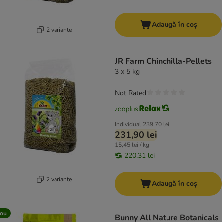
Adaugă în coș
2 variante
JR Farm Chinchilla-Pellets
3 x 5 kg
Not Rated
Individual
239,70 lei
231,90 lei
15,45 lei / kg
220,31 lei
2 variante
Adaugă în coș
ou
Bunny All Nature Botanicals