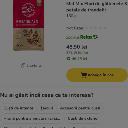
Mid Mix Flori de gălbenele &
petale de trandafir
130 g
Not Rated
48,90 lei
376,15 lei / kg
46,46 lei
2 variante
Adaugă în coș
Nu ai găsit încă ceea ce te interesa?
Cuști de interior
Țarcuri
Accesorii pentru cuști
Hrană pentru animale mici și rozătoare
Cuști de exterior