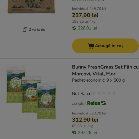
Individual
245,70 lei
237,90 lei
198,25 lei / kg
226,01 lei
2 variante
Adaugă în coș
Bunny FreshGrass Set Fân cu
Morcovi, Vital, Flori
Pachet economic: 9 x 500 g
Not Rated
Individual
320,70 lei
312,90 lei
69,55 lei / kg
297,26 lei