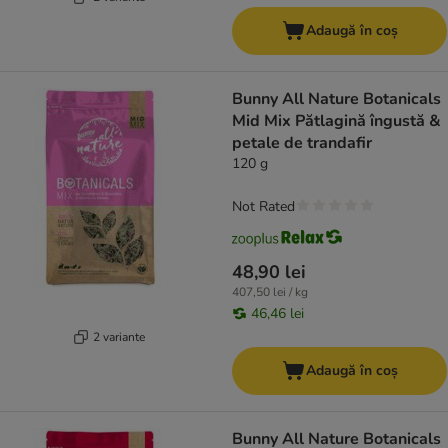
Adaugă în coș
Bunny All Nature Botanicals
Mid Mix Pătlagină îngustă &
petale de trandafir
120 g
Not Rated
48,90 lei
407,50 lei / kg
46,46 lei
2 variante
Adaugă în coș
Bunny All Nature Botanicals