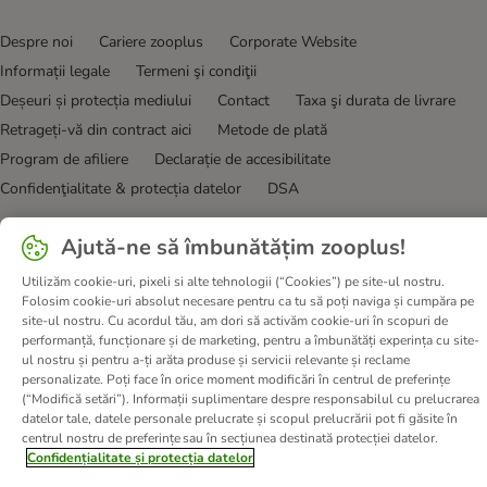
Despre noi
Cariere zooplus
Corporate Website
Informații legale
Termeni şi condiţii
Deșeuri și protecția mediului
Contact
Taxa şi durata de livrare
Retrageți-vă din contract aici
Metode de plată
Program de afiliere
Declarație de accesibilitate
Confidenţialitate & protecția datelor
DSA
© zooplus SE
2026
Ajută-ne să îmbunătățim zooplus!
Utilizăm cookie-uri, pixeli si alte tehnologii (“Cookies”) pe site-ul nostru.
Folosim cookie-uri absolut necesare pentru ca tu să poți naviga și cumpăra pe
site-ul nostru. Cu acordul tău, am dori să activăm cookie-uri în scopuri de
performanță, funcționare și de marketing, pentru a îmbunătăți experința cu site-
ul nostru și pentru a-ți arăta produse și servicii relevante și reclame
personalizate. Poți face în orice moment modificări în centrul de preferințe
(“Modifică setări”). Informații suplimentare despre responsabilul cu prelucrarea
datelor tale, datele personale prelucrate și scopul prelucrării pot fi găsite în
centrul nostru de preferințe sau în secțiunea destinată protecției datelor.
Confidențialitate și protecția datelor