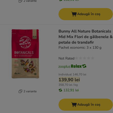
2 variante
Adaugă în coș
Bunny All Nature Botanicals
Mid Mix Flori de gălbenele &
petale de trandafir
Pachet economic: 3 x 130 g
Not Rated
Individual
146,70 lei
139,90 lei
358,70 lei / kg
132,91 lei
2 variante
Adaugă în coș