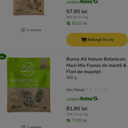
57,90 lei
482,50 lei / kg
55,01 lei
2 variante
Adaugă în coș
ou
Bunny All Nature Botanicals
Maxi Mix Frunze de mentă &
Flori de mușețel
400 g
Not Rated
81,90 lei
204,75 lei / kg
77,81 lei
2 variante