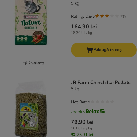
9 kg
Rating: 2.8/5
(
76
)
164,90 lei
18,30 lei / kg
Adaugă în coș
2 variante
JR Farm Chinchilla-Pellets
5 kg
Not Rated
79,90 lei
16,00 lei / kg
75,91 lei