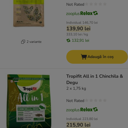
Not Rated
Individual
146,70 lei
139,90 lei
333,10 lei / kg
132,91 lei
2 variante
Adaugă în coș
Tropifit All in 1 Chinchila &
Degu
2 x 1,75 kg
Not Rated
Individual
223,80 lei
215,90 lei