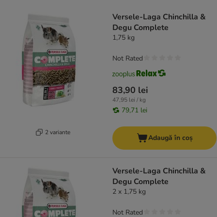
product items have been changed
Versele-Laga Chinchilla &
Degu Complete
1,75 kg
Not Rated
83,90 lei
47,95 lei / kg
79,71 lei
2 variante
Adaugă în coș
Versele-Laga Chinchilla &
Degu Complete
2 x 1,75 kg
Not Rated