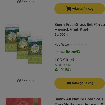
2 variante
Adaugă în coș
Bunny FreshGrass Set Fân cu
Morcovi, Vital, Flori
3 x 500 g
Not Rated
106,90 lei
71,25 lei / kg
101,56 lei
2 variante
Adaugă în coș
Bunny All Nature Botanicals
Maxi Mix Frunze de zmeur &