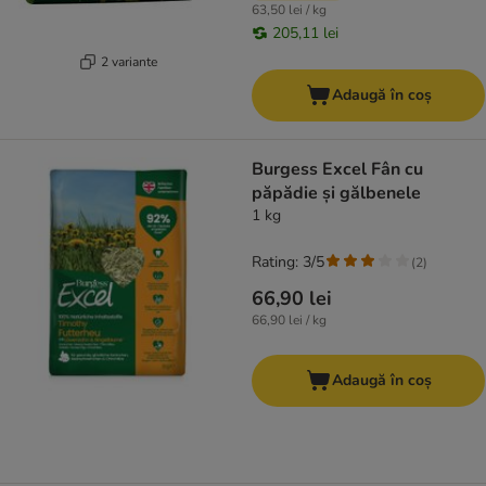
63,50 lei / kg
205,11 lei
2 variante
Adaugă în coș
Burgess Excel Fân cu
păpădie și gălbenele
1 kg
Rating: 3/5
(
2
)
66,90 lei
66,90 lei / kg
Adaugă în coș