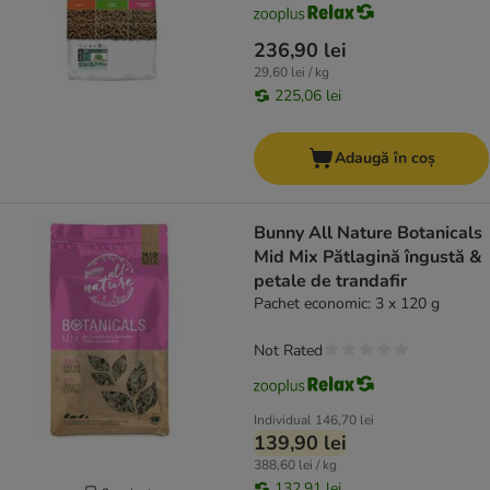
236,90 lei
29,60 lei / kg
225,06 lei
Adaugă în coș
Bunny All Nature Botanicals
Mid Mix Pătlagină îngustă &
petale de trandafir
Pachet economic: 3 x 120 g
Not Rated
Individual
146,70 lei
139,90 lei
388,60 lei / kg
132,91 lei