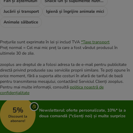
Fân și așternuturi
Snack-uri și suplimente nutritive
Jucării și transport
Igienă și îngrijire animale mici
Animale sălbatice
Prețurile sunt exprimate în lei și includ TVA
*
Taxe transport
Preț normal = Cel mai mic preț la care a fost vândut produsul în
ultimele 30 de zile.
zooplus are dreptul de a folosi adresa ta de e-mail pentru publicitate
directă privind produsele sau serviciile proprii similare. Te poți opune în
orice moment, fără a suporta alte costuri în afară de tariful de bază
pentru transmiterea mesajului, contactând Serviciul Clienți zooplus.
Pentru mai multe informații, consultă
politica noastră de
confidențialitate
5%
Newsletterul: oferte personalizate, 10%* la a
doua comandă (*clienți noi) și multe surprize
Discount la
abonare!