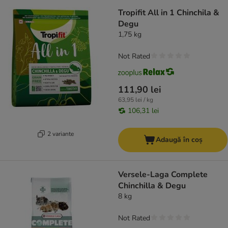
Tropifit All in 1 Chinchila &
Degu
1,75 kg
Not Rated
111,90 lei
63,95 lei / kg
106,31 lei
2 variante
Adaugă în coș
Versele-Laga Complete
Chinchilla & Degu
8 kg
Not Rated