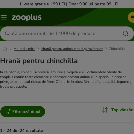
Livrare gratis ≥ 199 LEI | Doar 9.90 lei peste 99 LEI
Categorii
Căutare
produse
Animale mici
Hrană pentru animale mici și rozătoare
Chinchilla
Hrană pentru chinchilla
În sălbăticie, chinchilla preferă ierburile și vegetalele. Sortimentele oferite de
zooplus conțin toate elementele necesare acestor animale, în special în ceea ce
privește conținutul ridicat de fibre. Oferiți-le în plus: fân, iarbă proaspătă, legume și
fructe proaspete.
Top vânzări
Filtrează după
1 - 24 din 24 rezultate