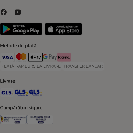
Metode de plată
Visa Payment Method
Master Card Payment Method
Apple Pay Payment Method
Google Pay Payment Method
Klarna Payment Method
PLATĂ RAMBURS LA LIVRARE
TRANSFER BANCAR
PLATĂ RAMBURS LA LIVRARE Payment Method
TRANSFER BANCAR Payment Metho
Livrare
GLS Shipping Method
GLS Locker Shipping Method
GLS Parcel Shop Shipping Method
Cumpărături sigure
Security
Security