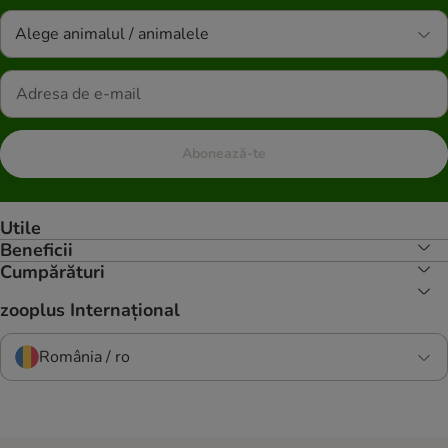
Alege animalul / animalele
Abonează-te
Utile
Beneficii
Cumpărături
zooplus Internațional
România / ro