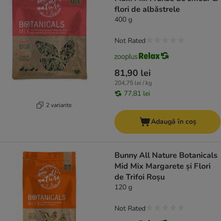
flori de albăstrele
400 g
Not Rated
81,90 lei
204,75 lei / kg
77,81 lei
2 variante
Adaugă în coș
Bunny All Nature Botanicals
Mid Mix Margarete și Flori
de Trifoi Roșu
120 g
Not Rated