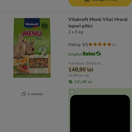
Vitakraft Menü Vital Hrană
iepuri pitici
2 x 5 kg
Rating: 5/5
(
1
)
Individual
155,80 lei
148,90 lei
14,90 lei / kg
141,46 lei
2 variante