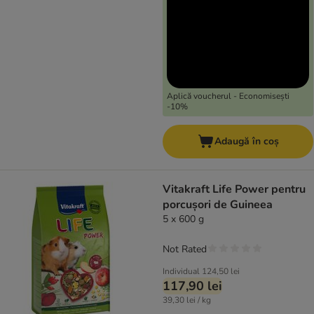
Aplică voucherul - Economisești
-10%
Adaugă în coș
Vitakraft Life Power pentru
porcușori de Guineea
5 x 600 g
Not Rated
Individual
124,50 lei
117,90 lei
39,30 lei / kg