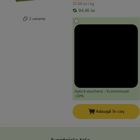
37,05 lei / kg
84,46 lei
2 variante
Aplică voucherul - Economisești
-10%
Adaugă în coș