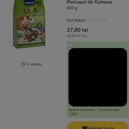
Porcușori de Guineea
600 g
Not Rated
27,90 lei
46,50 lei / kg
2 variante
Aplică voucherul - Economisești
-10%
Adaugă în coș