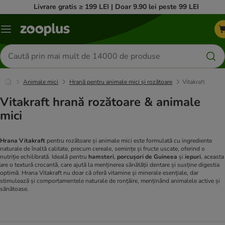
Livrare gratis ≥ 199 LEI | Doar 9.90 lei peste 99 LEI
Categorii
Căutare
produse
Animale mici
Hrană pentru animale mici și rozătoare
Vitakraft
Vitakraft hrană rozătoare & animale
mici
Hrana
Vitakraft
pentru rozătoare și animale mici este formulată cu ingrediente
naturale de înaltă calitate, precum cereale, semințe și fructe uscate, oferind o
nutriție echilibrată. Ideală pentru
hamsteri
,
porcușori de Guineea
și
iepuri
, aceasta
are o textură crocantă, care ajută la menținerea sănătății dentare și susține digestia
optimă. Hrana Vitakraft nu doar că oferă vitamine și minerale esențiale, dar
stimulează și comportamentele naturale de ronțăire, menținând animalele active și
sănătoase.