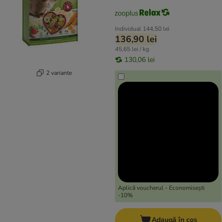
Individual
144,50 lei
136,90 lei
45,65 lei / kg
130,06 lei
2 variante
Aplică voucherul - Economisești
-10%
Adaugă în coș