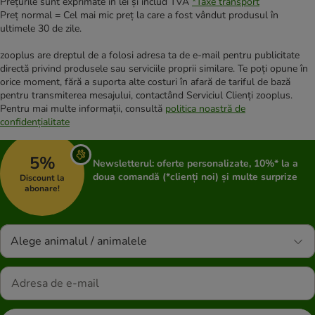
Prețurile sunt exprimate în lei și includ TVA
*
Taxe transport
Preț normal = Cel mai mic preț la care a fost vândut produsul în
ultimele 30 de zile.
zooplus are dreptul de a folosi adresa ta de e-mail pentru publicitate
directă privind produsele sau serviciile proprii similare. Te poți opune în
orice moment, fără a suporta alte costuri în afară de tariful de bază
pentru transmiterea mesajului, contactând Serviciul Clienți zooplus.
Pentru mai multe informații, consultă
politica noastră de
confidențialitate
5%
Newsletterul: oferte personalizate, 10%* la a
doua comandă (*clienți noi) și multe surprize
Discount la
abonare!
Alege animalul / animalele