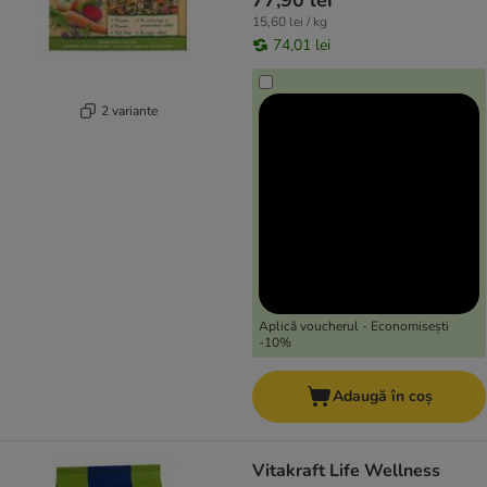
77,90 lei
15,60 lei / kg
74,01 lei
2 variante
Aplică voucherul - Economisești
-10%
Adaugă în coș
Vitakraft Life Wellness