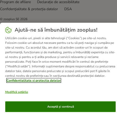
Program de afiliere
Declarație de accesibilitate
Confidenţialitate & protecția datelor
DSA
© zooplus SE
2026
Ajută-ne să îmbunătățim zooplus!
Utilizăm cookie-uri, pixeli si alte tehnologii (“Cookies”) pe site-ul nostru.
Folosim cookie-uri absolut necesare pentru ca tu să poți naviga și cumpăra pe
site-ul nostru. Cu acordul tău, am dori să activăm cookie-uri în scopuri de
performanță, funcționare și de marketing, pentru a îmbunătăți experința cu site-
ul nostru și pentru a-ți arăta produse și servicii relevante și reclame
personalizate. Poți face în orice moment modificări în centrul de preferințe
(“Modifică setări”). Informații suplimentare despre responsabilul cu prelucrarea
datelor tale, datele personale prelucrate și scopul prelucrării pot fi găsite în
centrul nostru de preferințe sau în secțiunea destinată protecției datelor.
Confidențialitate și protecția datelor
Modifică setările
Acceptă și continuă