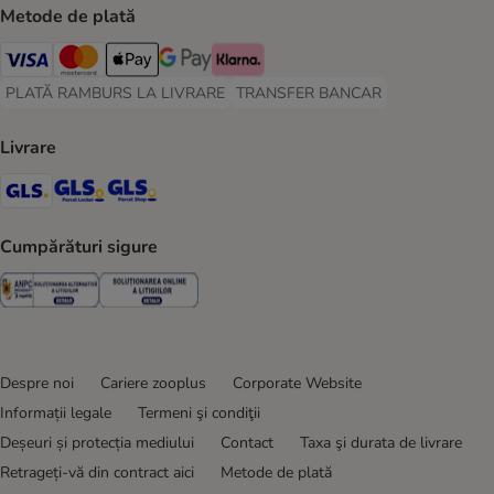
Metode de plată
Visa Payment Method
Master Card Payment Method
Apple Pay Payment Method
Google Pay Payment Method
Klarna Payment Method
PLATĂ RAMBURS LA LIVRARE
TRANSFER BANCAR
PLATĂ RAMBURS LA LIVRARE Payment Method
TRANSFER BANCAR Payment Metho
Livrare
GLS Shipping Method
GLS Locker Shipping Method
GLS Parcel Shop Shipping Method
Cumpărături sigure
Security
Security
Despre noi
Cariere zooplus
Corporate Website
Informații legale
Termeni şi condiţii
Deșeuri și protecția mediului
Contact
Taxa şi durata de livrare
Retrageți-vă din contract aici
Metode de plată