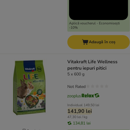
Aplică voucherul - Economisești
-10%
Adaugă în coș
Vitakraft Life Wellness
pentru iepuri pitici
5 x 600 g
Not Rated
Individual
149,50 lei
141,90 lei
47,30 lei / kg
134,81 lei