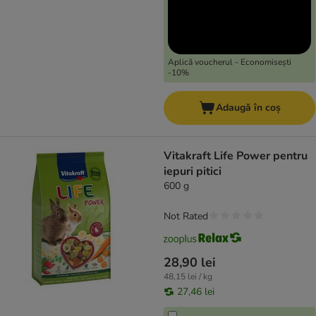
Aplică voucherul - Economisești
-10%
Adaugă în coș
Vitakraft Life Power pentru
iepuri pitici
600 g
Not Rated
28,90 lei
48,15 lei / kg
27,46 lei