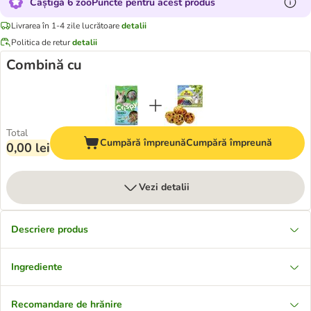
Câștigă 6 zooPuncte pentru acest produs
Livrarea în 1-4 zile lucrătoare
detalii
Politica de retur
detalii
Combină cu
Total
Cumpără împreună
Cumpără împreună
0,00 lei
Vezi detalii
Descriere produs
Ingrediente
Recomandare de hrănire