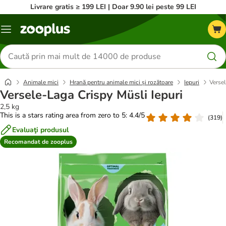
Livrare gratis ≥ 199 LEI | Doar 9.90 lei peste 99 LEI
Categorii
Căutare
produse
Animale mici
Hrană pentru animale mici și rozătoare
Iepuri
Versel
Versele-Laga Crispy Müsli Iepuri
2,5 kg
This is a stars rating area from zero to 5: 4.4/5
(
319
)
Evaluaţi produsul
Recomandat de zooplus