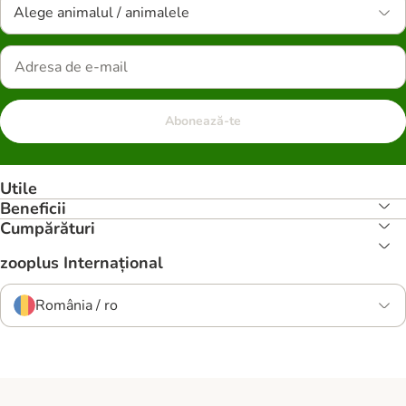
Alege animalul / animalele
Abonează-te
Utile
Beneficii
Cumpărături
zooplus Internațional
România / ro