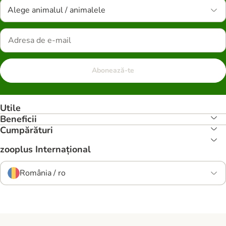
Alege animalul / animalele
Abonează-te
Utile
Beneficii
Cumpărături
zooplus Internațional
România / ro