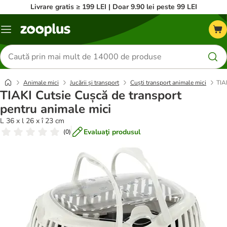
Livrare gratis ≥ 199 LEI | Doar 9.90 lei peste 99 LEI
Categorii
Căutare
produse
Animale mici
Jucării și transport
Cuști transport animale mici
TIA
TIAKI Cutsie Cușcă de transport
pentru animale mici
L 36 x l 26 x î 23 cm
Evaluaţi produsul
(
0
)