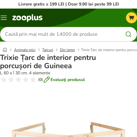
Livrare gratis ≥ 199 LEI | Doar 9.90 lei peste 99 LEI
Categorii
Căutare
produse
Animale mici
Țarcuri
Din lemn
Trixie Țarc de interior pentru porc
Trixie Țarc de interior pentru
porcușori de Guineea
L 60 x î 30 cm, 4 elemente
Evaluaţi produsul
(
0
)