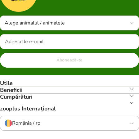
Alege animalul / animalele
Abonează-te
Utile
Beneficii
Cumpărături
zooplus Internațional
România / ro