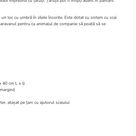
xate împreună cu țăruși. Țărușii pot fi înfipți adânc în pământ
 un loc cu umbră în zilele însorite. Este dotat cu sistem cu scai
paravanul pentru ca animalul de companie să poată să se
x 40 cm L x l)
 margini)
er, atașat pe țarc cu ajutorul scaiului