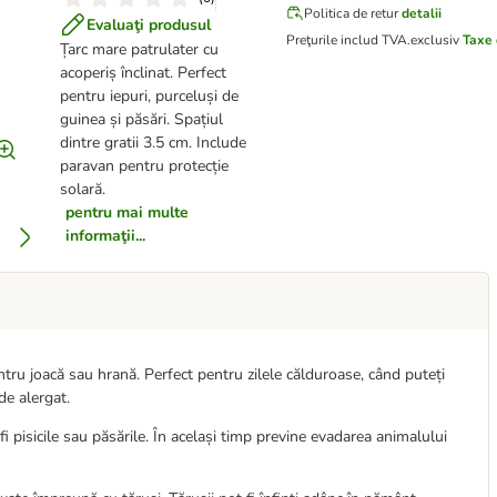
Politica de retur
detalii
Evaluaţi produsul
Preţurile includ TVA.
exclusiv
Taxe 
Țarc mare patrulater cu
acoperiș înclinat. Perfect
pentru iepuri, purceluși de
guinea și păsări. Spațiul
dintre gratii 3.5 cm. Include
paravan pentru protecție
solară.
pentru mai multe
informaţii...
ntru joacă sau hrană. Perfect pentru zilele călduroase, când puteți
de alergat.
fi pisicile sau păsările. În același timp previne evadarea animalului