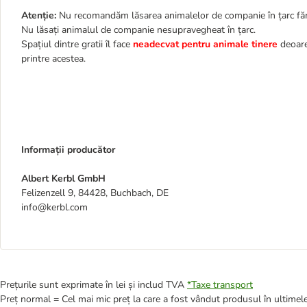
Atenție:
Nu recomandăm lăsarea animalelor de companie în țarc făr
Nu lăsați animalul de companie nesupravegheat în țarc.
Spațiul dintre gratii îl face
neadecvat pentru animale tinere
deoare
printre acestea.
Informații producător
Albert Kerbl GmbH
Felizenzell 9, 84428, Buchbach, DE
info@kerbl.com
Prețurile sunt exprimate în lei și includ TVA
*
Taxe transport
Preț normal = Cel mai mic preț la care a fost vândut produsul în ultimele