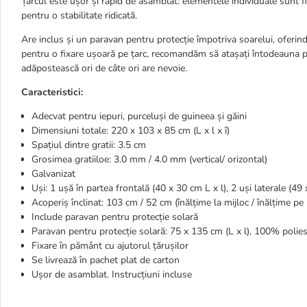
Țarcul este ușor și rapid de asamblat: elementele individuale sunt fi
pentru o stabilitate ridicată.
Are inclus și un paravan pentru protecție împotriva soarelui, oferind
pentru o fixare ușoară pe țarc, recomandăm să atașați întodeauna 
adăpostească ori de câte ori are nevoie.
Caracteristici:
Adecvat pentru iepuri, purceluși de guineea și găini
Dimensiuni totale: 220 x 103 x 85 cm (L x l x î)
Spațiul dintre gratii: 3.5 cm
Grosimea gratiiloe: 3.0 mm / 4.0 mm (vertical/ orizontal)
Galvanizat
Uși: 1 ușă în partea frontală (40 x 30 cm L x l), 2 uși laterale (49 
Acoperiș înclinat: 103 cm / 52 cm (înălțime la mijloc / înălțime pe
Include paravan pentru protecție solară
Paravan pentru protecție solară: 75 x 135 cm (L x l), 100% poliest
Fixare în pământ cu ajutorul țărușilor
Se livrează în pachet plat de carton
Ușor de asamblat. Instrucțiuni incluse