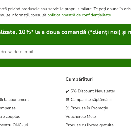
ctă privind produsele sau serviciile proprii similare. Te poți opune în ori
 multe informații, consultă
politica noastră de confidențialitate
lizate, 10%* la a doua comandă (*clienți noi) și 
Cumpărături
✔️ 5% Discount Newsletter
5% la abonament
📆 Campaniile săptămânii
compense
% Produse în Promoție
ere zooplus
Voucherele Mele
pentru ONG-uri
Produse cu livrare gratuită