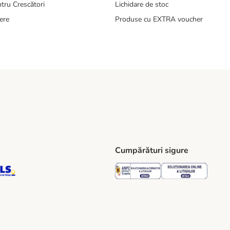
tru Crescători
Lichidare de stoc
ere
Produse cu EXTRA voucher
Cumpărături sigure
ping Method
S Locker Shipping Method
GLS Parcel Shop Shipping Method
Security
Securit