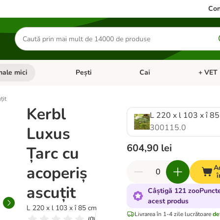
Con
Căutare
produse
ale mici
Pești
Cai
+ VET 
 Pisici
eți meniul cu categorii: Păsări
Deschideți meniul cu categorii: Animale mici
Deschideți meniul cu categori
Deschideț
țit
Kerbl
L 220 x l 103 x î 8
300115.0
Luxus
604,90 lei
Țarc cu
acoperiș
A
î
ascuțit
Câștigă 121 zooPuncte
acest produs
L 220 x l 103 x î 85 cm
Livrarea în 1-4 zile lucrătoare
det
(
0
)