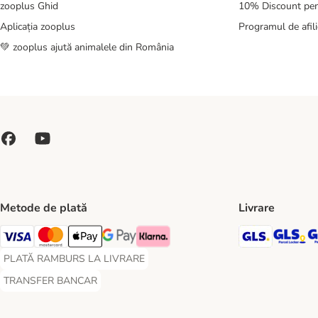
zooplus Ghid
10% Discount pen
Aplicația zooplus
Programul de afili
💚 zooplus ajută animalele din România
Metode de plată
Livrare
GLS Ship
GL
Visa Payment Method
Master Card Payment Method
Apple Pay Payment Method
Google Pay Payment Method
Klarna Payment Method
PLATĂ RAMBURS LA LIVRARE
PLATĂ RAMBURS LA LIVRARE Payment Method
TRANSFER BANCAR
TRANSFER BANCAR Payment Method