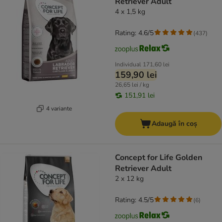
Retriever Adult
4 x 1,5 kg
Rating: 4.6/5
(
437
)
Individual
171,60 lei
159,90 lei
26,65 lei / kg
151,91 lei
4 variante
Adaugă în coș
Concept for Life Golden
Retriever Adult
2 x 12 kg
Rating: 4.5/5
(
6
)