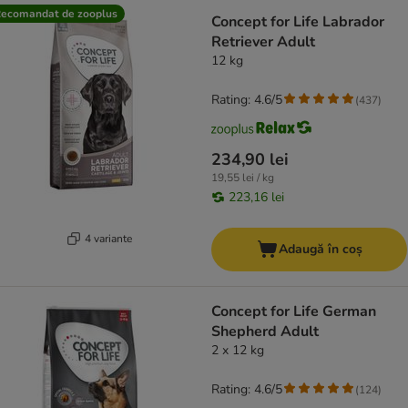
ecomandat de zooplus
Concept for Life Labrador
Retriever Adult
12 kg
Rating: 4.6/5
(
437
)
234,90 lei
19,55 lei / kg
223,16 lei
4 variante
Adaugă în coș
Concept for Life German
Shepherd Adult
2 x 12 kg
Rating: 4.6/5
(
124
)