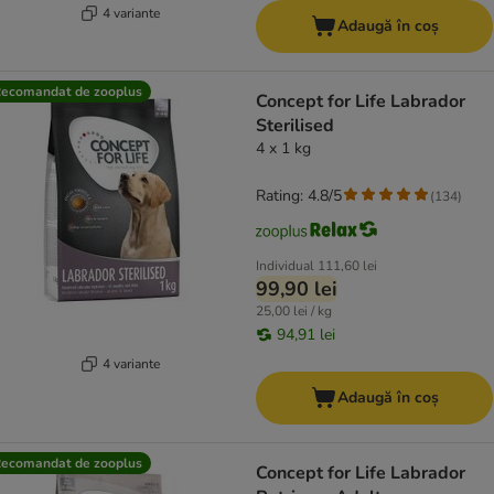
4 variante
Adaugă în coș
ecomandat de zooplus
Concept for Life Labrador
Sterilised
4 x 1 kg
Rating: 4.8/5
(
134
)
Individual
111,60 lei
99,90 lei
25,00 lei / kg
94,91 lei
4 variante
Adaugă în coș
ecomandat de zooplus
Concept for Life Labrador