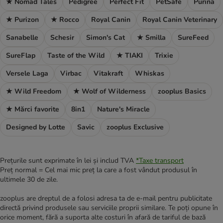
★ Nomad Tales
Pedigree
Perfect Fit
PetSafe
Purina
★ Purizon
★ Rocco
Royal Canin
Royal Canin Veterinary
Sanabelle
Schesir
Simon's Cat
★ Smilla
SureFeed
SureFlap
Taste of the Wild
★ TIAKI
Trixie
Versele Laga
Virbac
Vitakraft
Whiskas
★ Wild Freedom
★ Wolf of Wilderness
zooplus Basics
★ Mărci favorite
8in1
Nature's Miracle
Designed by Lotte
Savic
zooplus Exclusive
Prețurile sunt exprimate în lei și includ TVA
*
Taxe transport
Preț normal = Cel mai mic preț la care a fost vândut produsul în
ultimele 30 de zile.
zooplus are dreptul de a folosi adresa ta de e-mail pentru publicitate
directă privind produsele sau serviciile proprii similare. Te poți opune în
orice moment, fără a suporta alte costuri în afară de tariful de bază