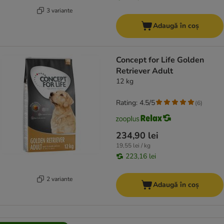
3 variante
Adaugă în coș
Concept for Life Golden
Retriever Adult
12 kg
Rating: 4.5/5
(
6
)
234,90 lei
19,55 lei / kg
223,16 lei
2 variante
Adaugă în coș