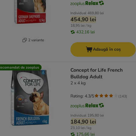
Individual
469,80 lei
454,90 lei
18,95 lei / kg
432,16 lei
2 variante
Adaugă în coș
ecomandat de zooplus
Concept for Life French
Bulldog Adult
2 x 4 kg
Rating: 4.3/5
(
143
)
Individual
195,80 lei
184,90 lei
23,10 lei / kg
175,66 lei