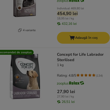
Individual
469,80 lei
454,90 lei
18,95 lei / kg
432,16 lei
4 variante
Adaugă în coș
ecomandat de zooplus
Concept for Life Labrador
Sterilised
1 kg
Rating: 4.8/5
(
134
)
27,90 lei
27,90 lei / kg
26,51 lei