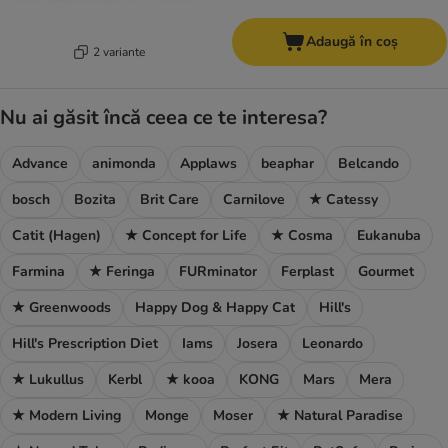
Adaugă în coș
2 variante
Nu ai găsit încă ceea ce te interesa?
Advance
animonda
Applaws
beaphar
Belcando
bosch
Bozita
Brit Care
Carnilove
★ Catessy
Catit (Hagen)
★ Concept for Life
★ Cosma
Eukanuba
Farmina
★ Feringa
FURminator
Ferplast
Gourmet
★ Greenwoods
Happy Dog & Happy Cat
Hill's
Hill's Prescription Diet
Iams
Josera
Leonardo
★ Lukullus
Kerbl
★ kooa
KONG
Mars
Mera
★ Modern Living
Monge
Moser
★ Natural Paradise