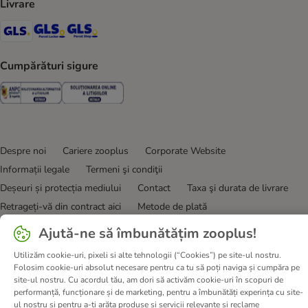
Livrare
GLS Shipping Method
GLS Locker Shipping Method
GLS Parcel Shop Shipping Method
Cumpărături sigure
Security
Security
Despre noi
Cariere zooplus
Corporate Website
Informații legale
Termeni şi condiţii
Deșeuri și protecția mediului
Contact
Taxa şi durata de livrare
Retrageți-vă din contract aici
Metode de plată
Program de afiliere
Declarație de accesibilitate
Ajută-ne să îmbunătățim zooplus!
Confidenţialitate & protecția datelor
DSA
Utilizăm cookie-uri, pixeli si alte tehnologii (“Cookies”) pe site-ul nostru.
Folosim cookie-uri absolut necesare pentru ca tu să poți naviga și cumpăra pe
© zooplus SE
2026
site-ul nostru. Cu acordul tău, am dori să activăm cookie-uri în scopuri de
performanță, funcționare și de marketing, pentru a îmbunătăți experința cu site-
ul nostru și pentru a-ți arăta produse și servicii relevante și reclame