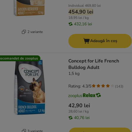
Individual
469,80 lei
454,90 lei
18,95 lei / kg
432,16 lei
2 variante
Adaugă în coș
ecomandat de zooplus
Concept for Life French
Bulldog Adult
1,5 kg
Rating: 4.3/5
(
143
)
42,90 lei
28,60 lei / kg
40,76 lei
3 variante