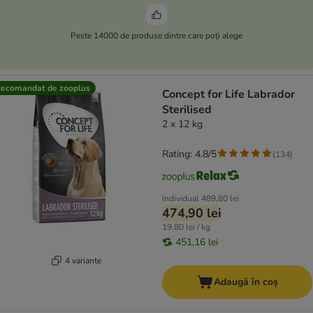
Peste 14000 de produse dintre care poți alege
ecomandat de zooplus
Concept for Life Labrador
Sterilised
2 x 12 kg
Rating: 4.8/5
(
134
)
Individual
489,80 lei
474,90 lei
19,80 lei / kg
451,16 lei
4 variante
Adaugă în coș