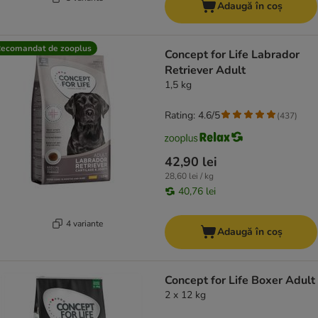
Adaugă în coș
ecomandat de zooplus
Concept for Life Labrador
Retriever Adult
1,5 kg
Rating: 4.6/5
(
437
)
42,90 lei
28,60 lei / kg
40,76 lei
4 variante
Adaugă în coș
Concept for Life Boxer Adult
2 x 12 kg