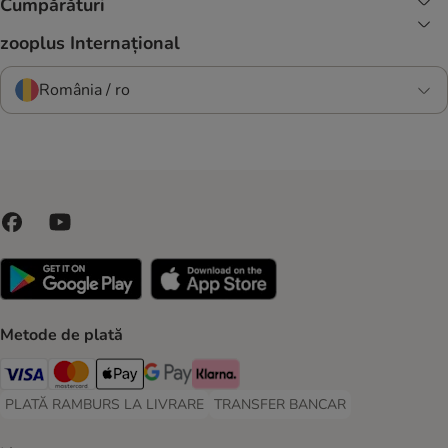
Cumpărături
zooplus Internațional
România / ro
Metode de plată
Visa Payment Method
Master Card Payment Method
Apple Pay Payment Method
Google Pay Payment Method
Klarna Payment Method
PLATĂ RAMBURS LA LIVRARE
TRANSFER BANCAR
PLATĂ RAMBURS LA LIVRARE Payment Method
TRANSFER BANCAR Payment Metho