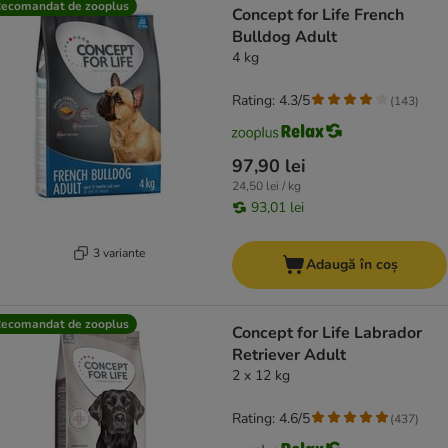
ecomandat de zooplus
Concept for Life French
Bulldog Adult
4 kg
Rating: 4.3/5
(
143
)
97,90 lei
24,50 lei / kg
93,01 lei
3 variante
Adaugă în coș
ecomandat de zooplus
Concept for Life Labrador
Retriever Adult
2 x 12 kg
Rating: 4.6/5
(
437
)