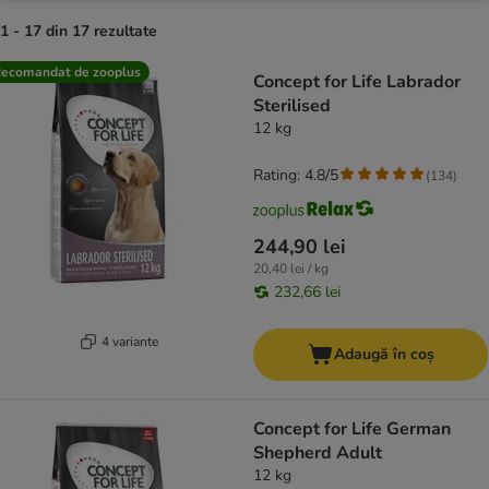
1 - 17 din 17 rezultate
product items have been changed
ecomandat de zooplus
Concept for Life Labrador
Sterilised
12 kg
Rating: 4.8/5
(
134
)
244,90 lei
20,40 lei / kg
232,66 lei
4 variante
Adaugă în coș
Concept for Life German
Shepherd Adult
12 kg