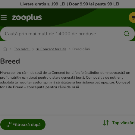
Livrare gratis ≥ 199 LEI | Doar 9.90 lei peste 99 LEI
Categorii
Căutare
produse
Top mărci
★ Concept for Life
Breed câini
Breed
Hrana pentru câini de rasă de la Concept for Life oferă câinilor dumneavoastră un
profil nutritiv echilibrat pentru o stare generală bună. Compoziția de nutrienți
adaptată la nevoile raselor sprijină sănătatea și bunăstarea patrupezilor.
Concept
for Life Breed – concepută pentru câini de rasă
Top vânzări
Filtrează după