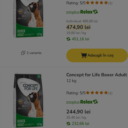
Rating: 5/5
(
1
)
Individual
489,80 lei
474,90 lei
19,80 lei / kg
451,16 lei
2 variante
Adaugă în coș
Concept for Life Boxer Adult
12 kg
Rating: 5/5
(
1
)
244,90 lei
20,40 lei / kg
232,66 lei