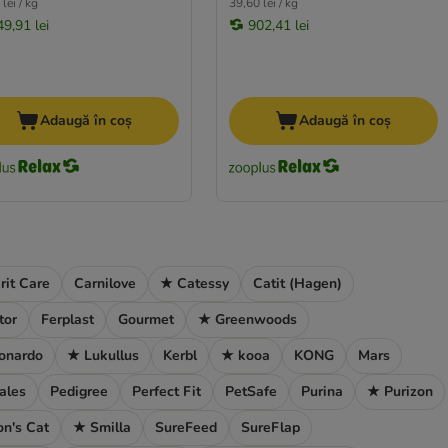
lei / kg
39,60 lei / kg
49,91 lei
902,41 lei
Adaugă în coș
Adaugă în coș
rit Care
Carnilove
★ Catessy
Catit (Hagen)
tor
Ferplast
Gourmet
★ Greenwoods
onardo
★ Lukullus
Kerbl
★ kooa
KONG
Mars
ales
Pedigree
Perfect Fit
PetSafe
Purina
★ Purizon
n's Cat
★ Smilla
SureFeed
SureFlap