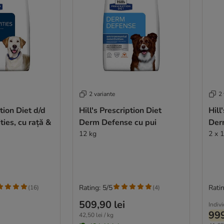
2 variante
2 
ption Diet d/d
Hill's Prescription Diet
Hill
ties, cu rață &
Derm Defense cu pui
Der
12 kg
2 x 
Rating: 5/5
Ratin
(
16
)
(
4
)
509,90 lei
Indiv
999
42,50 lei / kg