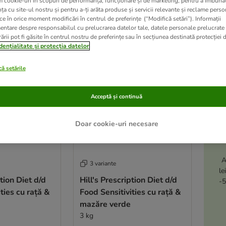
m cookie-uri în scopuri de performanță, funcționare și de marketing, pentru a îmbunăt
ța cu site-ul nostru și pentru a-ți arăta produse și servicii relevante și reclame perso
ce în orice moment modificări în centrul de preferințe (“Modifică setări”). Informații
ve been changed
entare despre responsabilul cu prelucrarea datelor tale, datele personale prelucrate
ării pot fi găsite în centrul nostru de preferințe sau în secțiunea destinată protecției d
dențialitate și protecția datelor
ă setările
Acceptă și continuă
Doar cookie-uri necesare
A
3 variante
le
ption Diet d/d
Hill's Prescription Diet d/d
-5
ties cu rață &
Food Sensitivities cu rață &
mazăre verde
3 kg