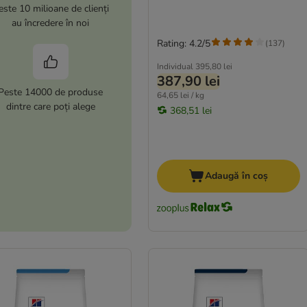
este 10 milioane de clienți
au încredere în noi
Rating: 4.2/5
(
137
)
Individual
395,80 lei
387,90 lei
Peste 14000 de produse
64,65 lei / kg
dintre care poți alege
368,51 lei
Adaugă în coș