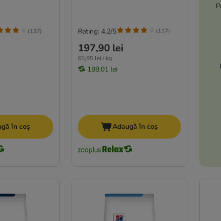
P
Rating: 4.2/5
(
137
)
(
137
)
197,90 lei
65,95 lei / kg
188,01 lei
gă în coș
Adaugă în coș