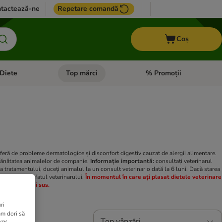
tactează-ne
Repetare comandă
Coș
Diete
Top mărci
% Promoții
i: Pești
i meniul cu categorii: Cai
Deschideți meniul cu categorii: + VET Diete
Deschideți meniul cu catego
 suferă de probleme dermatologice și disconfort digestiv cauzat de alergii alimentare.
ă sănătatea animalelor de companie.
Informație importantă:
consultați veterinarul
 tratamentului, duceți animalul la un consult veterinar o dată la 6 luni. Dacă starea
reți imediat sfatul veterinarului.
În momentul în care ați plasat dietele veterinare
menționate mai sus.
ri
am dori să
Top vânzări