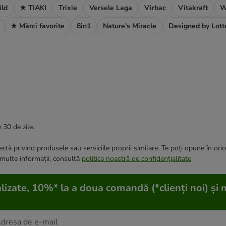
ild
★ TIAKI
Trixie
Versele Laga
Virbac
Vitakraft
W
★ Mărci favorite
8in1
Nature's Miracle
Designed by Lott
 30 de zile.
ctă privind produsele sau serviciile proprii similare. Te poți opune în ori
 multe informații, consultă
politica noastră de confidențialitate
lizate, 10%* la a doua comandă (*clienți noi) și 