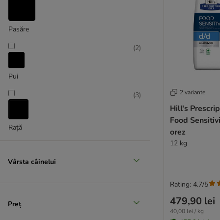
Articulații & mobilitate
Pasăre
(
2
)
Pui
2 variante
(
3
)
Hill's Prescri
Food Sensitivi
Rață
orez
12 kg
Vârsta câinelui
Rating: 4.7/5
479,90 lei
Preț
40,00 lei / kg