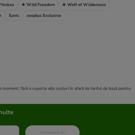
hiskas
★ Wild Freedom
★ Wolf of Wilderness
e
Savic
zooplus Exclusive
ce moment, fără a suporta alte costuri în afară de tariful de bază pentru
multe
Abonează-te