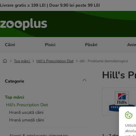
Livrare gratis ≥ 199 LEI | Doar 9.90 lei peste 99 LEI
Câini
Pisici
Păsări
Anim
Deschideți meniul cu categorii: Câini
Deschideți meniul cu categorii:
Deschid
Top mărci
Hill's Prescription Diet
d/d - Probleme dermatologice
Hill's P
Categorie
Top mărci
Hill's Prescription Diet
Hrană uscată câini
Hrană umedă câini
Utiliză
absolu
1 - 7 din 7 rezult
Alergii & intoleranțe alimentare