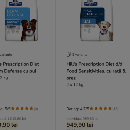
variante
2 variante
's Prescription Diet
Hill's Prescription Diet d/d
m Defense cu pui
Food Sensitivities, cu rață &
12 kg
orez
2 x 12 kg
g: 5/5
Rating: 4.7/5
(
4
)
(
16
)
idual
1.019,80 lei
Individual
959,80 lei
,90 lei
949,90 lei