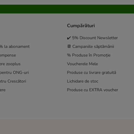
Cumpărături
✔️ 5% Discount Newsletter
5% la abonament
📆 Campaniile săptămânii
compense
% Produse în Promoție
ere zooplus
Voucherele Mele
pentru ONG-uri
Produse cu livrare gratuită
tru Crescători
Lichidare de stoc
ere
Produse cu EXTRA voucher