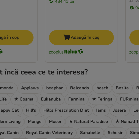
484,41 lei
41,65 
9
gă în coș
Adaugă în coș
t încă ceea ce te interesa?
imonda
Applaws
beaphar
Belcando
bosch
Bozita
B
Life
★ Cosma
Eukanuba
Farmina
★ Feringa
FURmina
appy Cat
Hill's
Hill's Prescription Diet
Iams
Josera
Le
ern Living
Monge
Moser
★ Natural Paradise
★ Nomad T
yal Canin
Royal Canin Veterinary
Sanabelle
Schesir
Simo