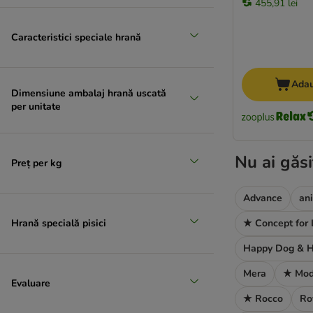
455,91 lei
Caracteristici speciale hrană
Adau
Dimensiune ambalaj hrană uscată
per unitate
Nu ai găsi
Preț per kg
Advance
an
Hrană specială pisici
★ Concept for 
Happy Dog & H
Mera
★ Mod
Evaluare
★ Rocco
Ro