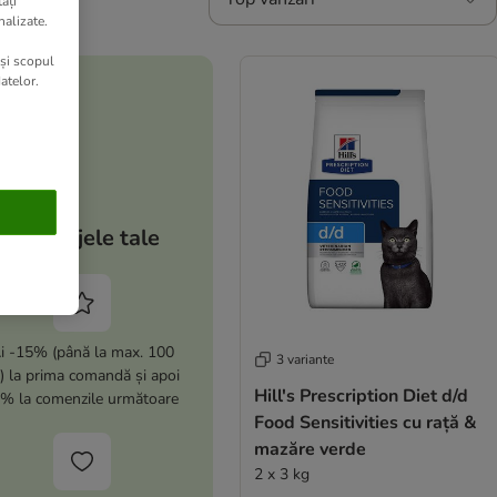
ăți
nalizate.
 și scopul
atelor.
Avantajele tale
i -15% (până la max. 100
3 variante
i) la prima comandă și apoi
Hill's Prescription Diet d/d
% la comenzile următoare
Food Sensitivities cu rață &
mazăre verde
2 x 3 kg