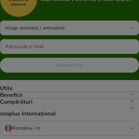
abonare!
Alege animalul / animalele
Abonează-te
Utile
Beneficii
Cumpărături
zooplus Internațional
România / ro