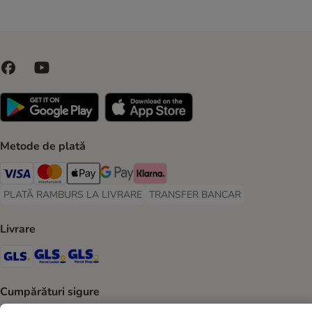
Metode de plată
Visa Payment Method
Master Card Payment Method
Apple Pay Payment Method
Google Pay Payment Method
Klarna Payment Method
PLATĂ RAMBURS LA LIVRARE
TRANSFER BANCAR
PLATĂ RAMBURS LA LIVRARE Payment Method
TRANSFER BANCAR Payment Metho
Livrare
GLS Shipping Method
GLS Locker Shipping Method
GLS Parcel Shop Shipping Method
Cumpărături sigure