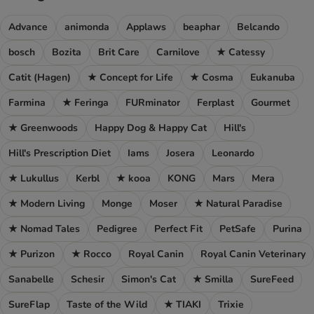
Advance
animonda
Applaws
beaphar
Belcando
bosch
Bozita
Brit Care
Carnilove
★ Catessy
Catit (Hagen)
★ Concept for Life
★ Cosma
Eukanuba
Farmina
★ Feringa
FURminator
Ferplast
Gourmet
★ Greenwoods
Happy Dog & Happy Cat
Hill's
Hill's Prescription Diet
Iams
Josera
Leonardo
★ Lukullus
Kerbl
★ kooa
KONG
Mars
Mera
★ Modern Living
Monge
Moser
★ Natural Paradise
★ Nomad Tales
Pedigree
Perfect Fit
PetSafe
Purina
★ Purizon
★ Rocco
Royal Canin
Royal Canin Veterinary
Sanabelle
Schesir
Simon's Cat
★ Smilla
SureFeed
SureFlap
Taste of the Wild
★ TIAKI
Trixie