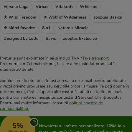
Versele Laga
Virbac
Vitakraft
Whiskas
★ Wild Freedom
★ Wolf of Wilderness
zooplus Basics
★ Mărci favorite
8in1
Nature's Miracle
Designed by Lotte
Savic
zooplus Exclusive
Prețurile sunt exprimate în lei și includ TVA
*
Taxe transport
Preț normal = Cel mai mic preț la care a fost vândut produsul în
ultimele 30 de zile.
zooplus are dreptul de a folosi adresa ta de e-mail pentru publicitate
directă privind produsele sau serviciile proprii similare. Te poți opune în
orice moment, fără a suporta alte costuri în afară de tariful de bază
pentru transmiterea mesajului, contactând Serviciul Clienți zooplus.
Pentru mai multe informații, consultă
politica noastră de
confidențialitate
5%
Newsletterul: oferte personalizate, 10%* la a
doua comandă (*clienți noi) și multe surprize
Discount la