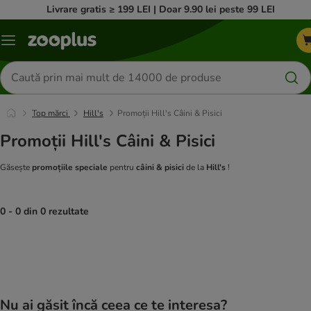
Livrare gratis ≥ 199 LEI | Doar 9.90 lei peste 99 LEI
Categorii
Căutare
produse
Top mărci
Hill's
Promoții Hill's Câini & Pisici
Promoții Hill's Câini & Pisici
Găsește
promoțiile speciale
pentru
câini & pisici
de la
Hill's
!
0 - 0 din 0 rezultate
product items have been changed
Nu ai găsit încă ceea ce te interesa?