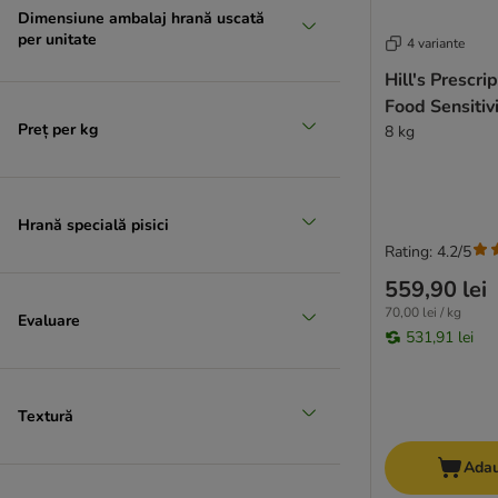
Dimensiune ambalaj hrană uscată
per unitate
4 variante
Hill's Prescri
Food Sensitivi
Preț per kg
8 kg
Hrană specială pisici
Rating: 4.2/5
559,90 lei
70,00 lei / kg
Evaluare
531,91 lei
Textură
Adau