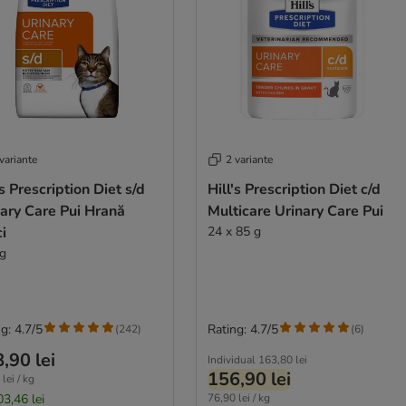
variante
2 variante
's Prescription Diet s/d
Hill's Prescription Diet c/d
ary Care Pui Hrană
Multicare Urinary Care Pui
ci
24 x 85 g
kg
g: 4.7/5
Rating: 4.7/5
(
242
)
(
6
)
,90 lei
Individual
163,80 lei
156,90 lei
lei / kg
03,46 lei
76,90 lei / kg