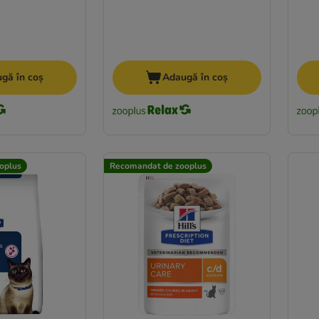
gă în coș
Adaugă în coș
oplus
Recomandat de zooplus