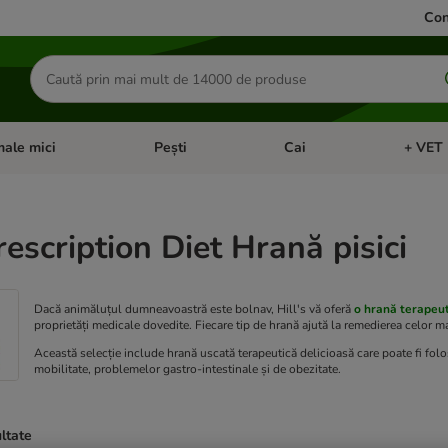
Con
Căutare
produse
ale mici
Pești
Cai
+ VET 
 Pisici
eți meniul cu categorii: Păsări
Deschideți meniul cu categorii: Animale mici
Deschideți meniul cu categori
Deschideț
Prescription Diet Hrană pisici
Dacă animăluțul dumneavoastră este bolnav, Hill's vă oferă
o hrană terapeu
proprietăți medicale dovedite. Fiecare tip de hrană ajută la remedierea celor 
Această selecție include hrană uscată terapeutică delicioasă care poate fi folos
mobilitate, problemelor gastro-intestinale și de obezitate.
ultate