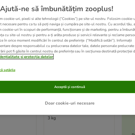
Ajută-ne să îmbunătățim zooplus!
ve been changed
oplus
m cookie-uri, pixeli si alte tehnologii (“Cookies”) pe site-ul nostru. Folosim cookie-u
t necesare pentru ca tu să poți naviga și cumpăra pe site-ul nostru. Cu acordul tău, 
m cookie-uri în scopuri de performanță, funcționare și de marketing, pentru a îmbunăt
ța cu site-ul nostru și pentru a-ți arăta produse și servicii relevante și reclame perso
ce în orice moment modificări în centrul de preferințe (“Modifică setări”). Informații
entare despre responsabilul cu prelucrarea datelor tale, datele personale prelucrate
ării pot fi găsite în centrul nostru de preferințe sau în secțiunea destinată protecției d
dențialitate și protecția datelor
ă setările
Acceptă și continuă
A
5 variante
le
Doar cookie-uri necesare
ption Diet z/d
Hill's Prescription Diet c/d
-5
ties
Multicare Urinary Care Pui
3 kg