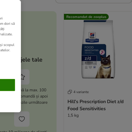
Recomandat de zooplus
ri
am dori să
ăți
nalizate.
 și scopul
atelor.
Avantajele tale
i -15% (până la max. 100
4 variante
i) la prima comandă și apoi
Hill's Prescription Diet z/d
% la comenzile următoare
Food Sensitivities
1,5 kg