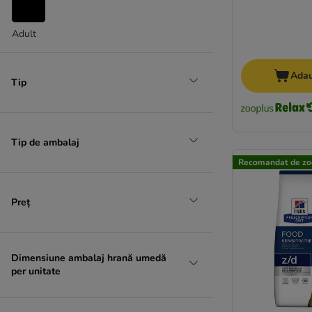
Adult
Adau
Tip
Tip de ambalaj
Recomandat de zo
Preț
Dimensiune ambalaj hrană umedă
per unitate