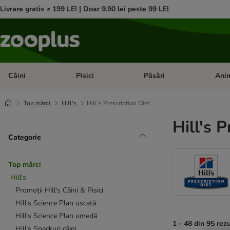
Livrare gratis ≥ 199 LEI | Doar 9.90 lei peste 99 LEI
Câini
Pisici
Păsări
Anim
Deschideți meniul cu categorii: Câini
Deschideți meniul cu categorii:
Deschid
Top mărci
Hill's
Hill's Prescription Diet
Hill's 
Categorie
Top mărci
Hill's
Promoții Hill's Câini & Pisici
Hill's Science Plan uscată
Hill's Science Plan umedă
1 - 48 din 95 rez
Hill's Snackuri câini