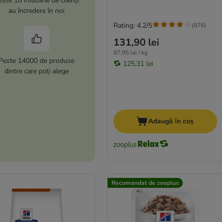
este 10 milioane de clienți
au încredere în noi
Rating: 4.2/5
(
876
)
131,90 lei
87,95 lei / kg
Peste 14000 de produse
125,31 lei
dintre care poți alege
Adaugă în coș
Recomandat de zooplus