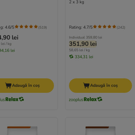
2 x 3 kg
g: 4.6/5
Rating: 4.7/5
(
519
)
(
242
)
,90 lei
Individual
359,80 lei
351,90 lei
lei / kg
94,16 lei
58,65 lei / kg
334,31 lei
Adaugă în coș
Adaugă în coș