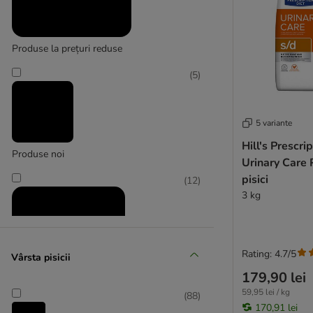
Produse la prețuri reduse
(
5
)
5 variante
Hill's Prescri
Produse noi
Urinary Care 
pisici
(
12
)
3 kg
Rating: 4.7/5
Vârsta pisicii
179,90 lei
59,95 lei / kg
(
88
)
170,91 lei
Recomandat de zooplus