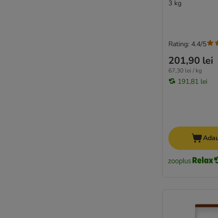
3 kg
Rating: 4.4/5
201,90 lei
67,30 lei / kg
191,81 lei
Adau