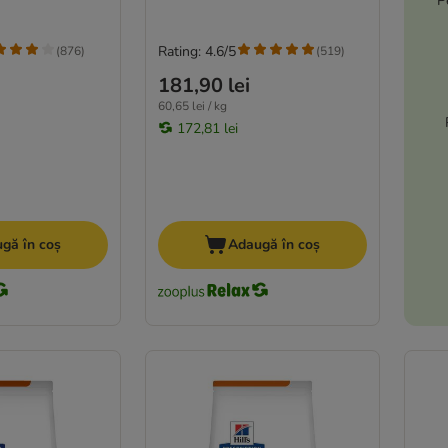
P
Rating: 4.6/5
(
876
)
(
519
)
181,90 lei
60,65 lei / kg
172,81 lei
gă în coș
Adaugă în coș