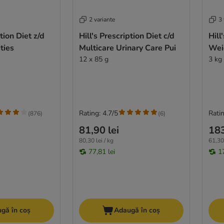
2 variante
3 
ption Diet z/d
Hill's Prescription Diet c/d
Hill
ties
Multicare Urinary Care Pui
Wei
12 x 85 g
3 kg
Rating: 4.7/5
Ratin
(
876
)
(
6
)
81,90 lei
183
80,30 lei / kg
61,30 
77,81 lei
1
gă în coș
Adaugă în coș