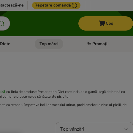
tactează-ne
Repetare comandă
Coș
Diete
Top mărci
% Promoții
i: Pești
i meniul cu categorii: Cai
Deschideți meniul cu categorii: + VET Diete
Deschideți meniul cu catego
tică
cu linia de produse Prescription Diet care include o gamă largă de hrană cu
mai comune probleme de sănătate ale pisicilor.
ită ca remediu împotriva bolilor tractului urinar, problemelor la nivelul pielii, de
Top vânzări