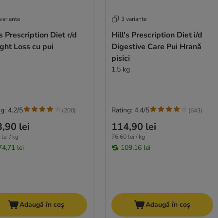
variante
3 variante
's Prescription Diet r/d
Hill's Prescription Diet i/d
ght Loss cu pui
Digestive Care Pui Hrană
pisici
1,5 kg
g: 4.2/5
Rating: 4.4/5
(
200
)
(
643
)
,90 lei
114,90 lei
lei / kg
76,60 lei / kg
74,71 lei
109,16 lei
Adaugă în coș
Adaugă în coș