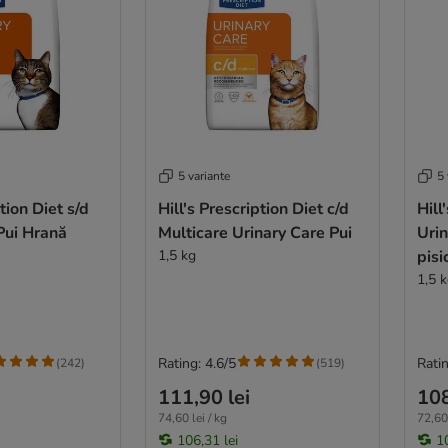
5 variante
5 
ption Diet s/d
Hill's Prescription Diet c/d
Hill
Pui Hrană
Multicare Urinary Care Pui
Urin
1,5 kg
pisi
1,5 
Rating: 4.6/5
Ratin
(
242
)
(
519
)
111,90 lei
108
74,60 lei / kg
72,60 
106,31 lei
1