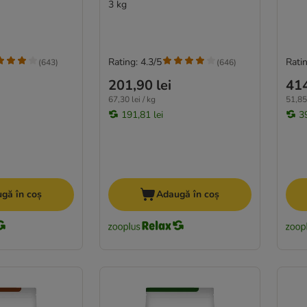
3 kg
Rating: 4.3/5
Ratin
(
643
)
(
646
)
201,90 lei
414
67,30 lei / kg
51,85 
191,81 lei
3
gă în coș
Adaugă în coș