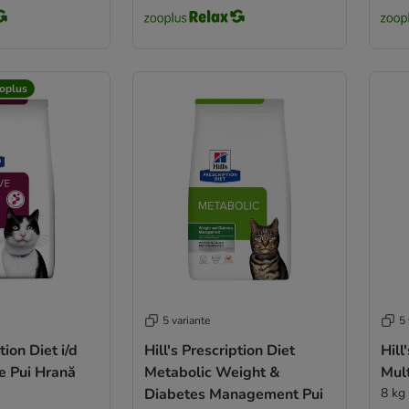
oplus
5 variante
5 
tion Diet i/d
Hill's Prescription Diet
Hill
e Pui Hrană
Metabolic Weight &
Mult
Diabetes Management Pui
8 kg