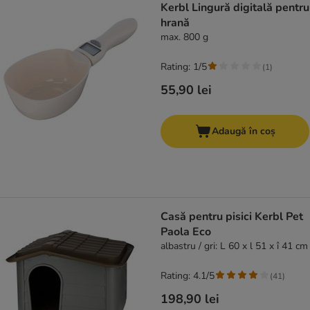
Kerbl Lingură digitală pentru
hrană
max. 800 g
Rating: 1/5
(
1
)
55,90 lei
Adaugă în coș
Casă pentru pisici Kerbl Pet
Paola Eco
albastru / gri: L 60 x l 51 x î 41 cm
Rating: 4.1/5
(
41
)
198,90 lei