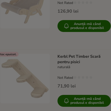
Not Rated
126,90 lei
Anunță-mă când
produsul e disponibil
toc epuizat.
Kerbl Pet Timber Scară
pentru pisici
naturală
Not Rated
71,90 lei
Anunță-mă când
produsul e disponibil