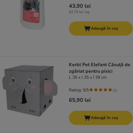
43,90 lei
62,70 lei / kg
Adaugă în coș
Kerbl Pet Elefant Căsuță de
zgâriat pentru pisici
L 35 x l 35 x î 39 cm
Rating: 5/5
(
1
)
65,90 lei
Adaugă în coș