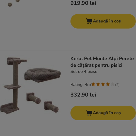
919,90 lei
Adaugă în coș
Kerbl Pet Monte Alpi Perete
de cățărat pentru pisici
Set de 4 piese
Rating: 4/5
(
2
)
332,90 lei
Adaugă în coș