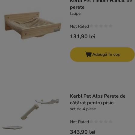
Kerbl Pet Timber Hamac de
perete
taupe
Not Rated
131,90 lei
Adaugă în coș
Kerbl Pet Alps Perete de
cățărat pentru pisici
set de 4 piese
Not Rated
343,90 lei