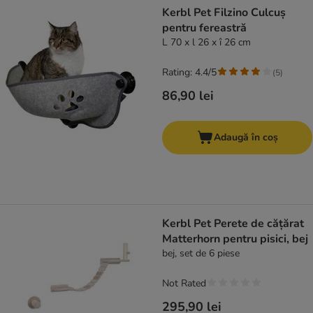
Kerbl Pet Filzino Culcuș
pentru fereastră
L 70 x l 26 x î 26 cm
Rating: 4.4/5
(
5
)
86,90 lei
Adaugă în coș
Kerbl Pet Perete de cățărat
Matterhorn pentru pisici, bej
bej, set de 6 piese
Not Rated
295,90 lei