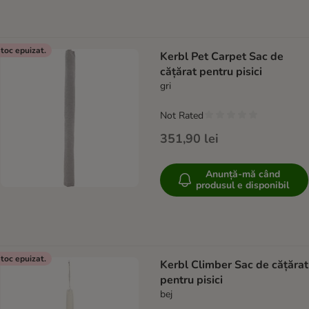
toc epuizat.
Kerbl Pet Carpet Sac de
cățărat pentru pisici
gri
Not Rated
351,90 lei
Anunță-mă când
produsul e disponibil
toc epuizat.
Kerbl Climber Sac de cățărat
pentru pisici
bej