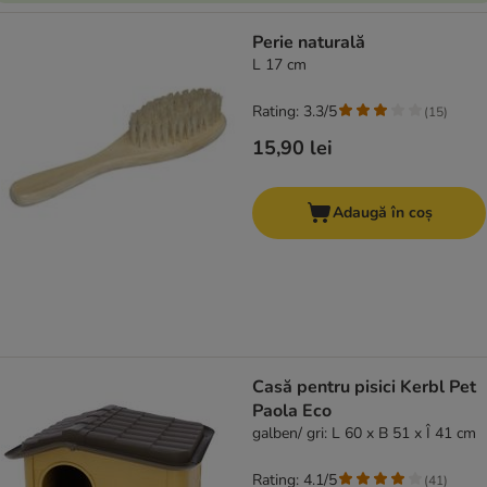
Perie naturală
L 17 cm
Rating: 3.3/5
(
15
)
15,90 lei
Adaugă în coș
Casă pentru pisici Kerbl Pet
Paola Eco
galben/ gri: L 60 x B 51 x Î 41 cm
Rating: 4.1/5
(
41
)