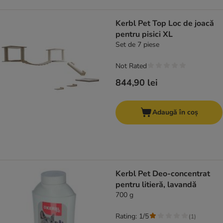
Kerbl Pet Top Loc de joacă
pentru pisici XL
Set de 7 piese
Not Rated
844,90 lei
Adaugă în coș
Kerbl Pet Deo-concentrat
pentru litieră, lavandă
700 g
Rating: 1/5
(
1
)