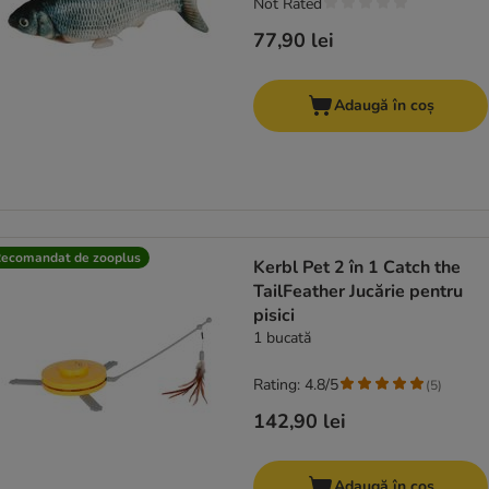
Not Rated
77,90 lei
Adaugă în coș
ecomandat de zooplus
Kerbl Pet 2 în 1 Catch the
TailFeather Jucărie pentru
pisici
1 bucată
Rating: 4.8/5
(
5
)
142,90 lei
Adaugă în coș