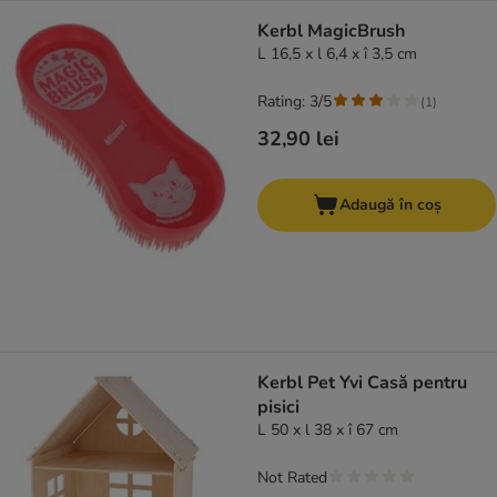
Kerbl MagicBrush
L 16,5 x l 6,4 x î 3,5 cm
Rating: 3/5
(
1
)
32,90 lei
Adaugă în coș
Kerbl Pet Yvi Casă pentru
pisici
L 50 x l 38 x î 67 cm
Not Rated