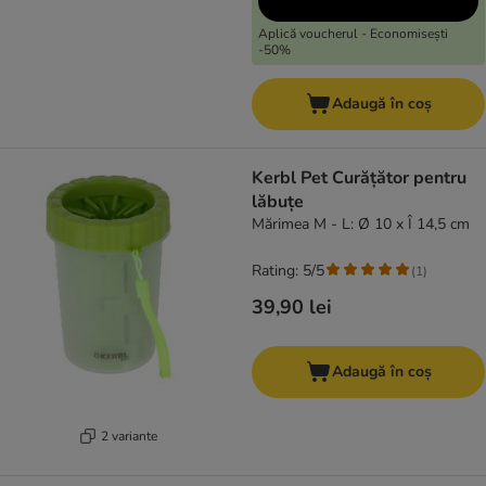
Aplică voucherul - Economisești
-50%
Adaugă în coș
Kerbl Pet Curățător pentru
lăbuțe
Mărimea M - L: Ø 10 x Î 14,5 cm
Rating: 5/5
(
1
)
39,90 lei
Adaugă în coș
2 variante