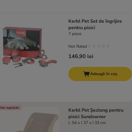
Kerbl Pet Set de îngrijire
pentru pisici
7 piese
Not Rated
146,90 lei
Adaugă în coș
toc epuizat.
Kerbl Pet Șezlong pentru
pisici Sundowner
L 54 x l 37 x î 33 cm