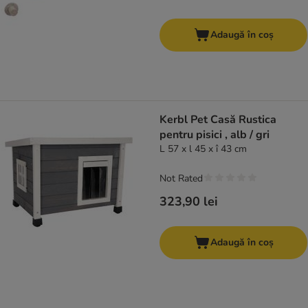
Adaugă în coș
Kerbl Pet Casă Rustica
pentru pisici , alb / gri
L 57 x l 45 x î 43 cm
Not Rated
323,90 lei
Adaugă în coș