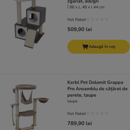
zgâriat, alb/gri
Î 86 x L 48 x l 44 cm
Not Rated
509,90 lei
Adaugă în coș
Kerbl Pet Dolomit Grappa
Pro Ansamblu de cățărat de
perete, taupe
taupe
Not Rated
789,90 lei