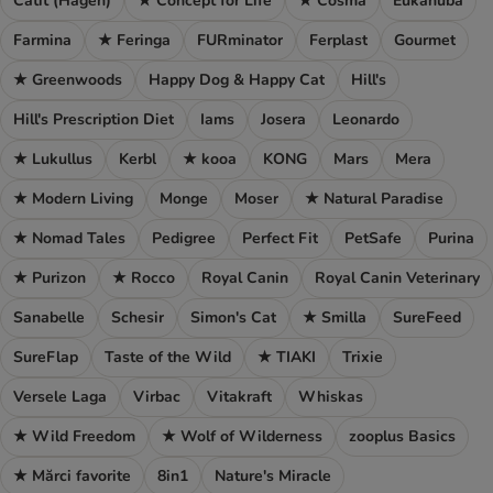
Catit (Hagen)
★ Concept for Life
★ Cosma
Eukanuba
Farmina
★ Feringa
FURminator
Ferplast
Gourmet
★ Greenwoods
Happy Dog & Happy Cat
Hill's
Hill's Prescription Diet
Iams
Josera
Leonardo
★ Lukullus
Kerbl
★ kooa
KONG
Mars
Mera
★ Modern Living
Monge
Moser
★ Natural Paradise
★ Nomad Tales
Pedigree
Perfect Fit
PetSafe
Purina
★ Purizon
★ Rocco
Royal Canin
Royal Canin Veterinary
Sanabelle
Schesir
Simon's Cat
★ Smilla
SureFeed
SureFlap
Taste of the Wild
★ TIAKI
Trixie
Versele Laga
Virbac
Vitakraft
Whiskas
★ Wild Freedom
★ Wolf of Wilderness
zooplus Basics
★ Mărci favorite
8in1
Nature's Miracle