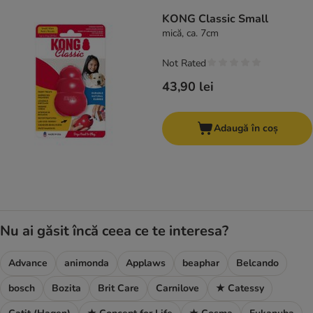
product items have been changed
KONG Classic Small
mică, ca. 7cm
Not Rated
43,90 lei
Adaugă în coș
Nu ai găsit încă ceea ce te interesa?
Advance
animonda
Applaws
beaphar
Belcando
bosch
Bozita
Brit Care
Carnilove
★ Catessy