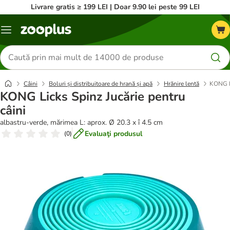
Livrare gratis ≥ 199 LEI | Doar 9.90 lei peste 99 LEI
Categorii
Căutare
produse
Câini
Boluri și distribuitoare de hrană și apă
Hrănire lentă
KONG Li
KONG Licks Spinz Jucărie pentru
câini
albastru-verde, mărimea L: aprox. Ø 20.3 x î 4.5 cm
Evaluaţi produsul
(
0
)