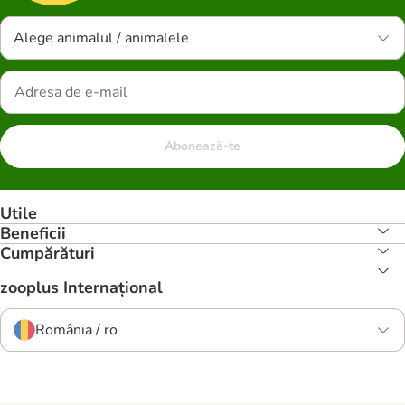
Alege animalul / animalele
Abonează-te
Utile
Beneficii
Cumpărături
zooplus Internațional
România / ro