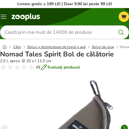
Livrare gratis ≥ 199 LEI | Doar 9.90 lei peste 99 LEI
Categorii
Căutare
produse
Câini
Boluri și distribuitoare de hrană și apă
Boluri de voiaj
Nomad
Nomad Tales Spirit Bol de călătorie
2,5 l, aprox. Ø 20 x î 11,5 cm
Evaluaţi produsul
(
0
)