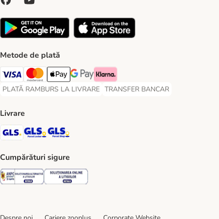
Metode de plată
Visa Payment Method
Master Card Payment Method
Apple Pay Payment Method
Google Pay Payment Method
Klarna Payment Method
PLATĂ RAMBURS LA LIVRARE
TRANSFER BANCAR
PLATĂ RAMBURS LA LIVRARE Payment Method
TRANSFER BANCAR Payment Metho
Livrare
GLS Shipping Method
GLS Locker Shipping Method
GLS Parcel Shop Shipping Method
Cumpărături sigure
Security
Security
Despre noi
Cariere zooplus
Corporate Website