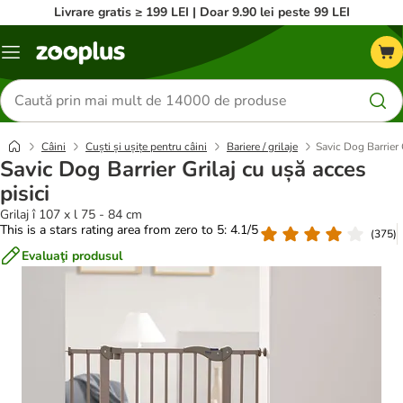
Livrare gratis ≥ 199 LEI | Doar 9.90 lei peste 99 LEI
Categorii
Căutare
produse
Câini
Cuști și ușițe pentru câini
Bariere / grilaje
Savic Dog Barrier 
Savic Dog Barrier Grilaj cu ușă acces
pisici
Grilaj î 107 x l 75 - 84 cm
This is a stars rating area from zero to 5: 4.1/5
(
375
)
Evaluaţi produsul