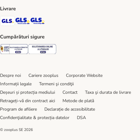
Livrare
GLS Shipping Method
GLS Locker Shipping Method
GLS Parcel Shop Shipping Method
Cumpărături sigure
Security
Security
Despre noi
Cariere zooplus
Corporate Website
Informații legale
Termeni şi condiţii
Deșeuri și protecția mediului
Contact
Taxa şi durata de livrare
Retrageți-vă din contract aici
Metode de plată
Program de afiliere
Declarație de accesibilitate
Confidenţialitate & protecția datelor
DSA
© zooplus SE
2026