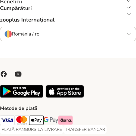
Beneficii
Cumpărături
zooplus Internațional
România / ro
Metode de plată
Visa Payment Method
Master Card Payment Method
Apple Pay Payment Method
Google Pay Payment Method
Klarna Payment Method
PLATĂ RAMBURS LA LIVRARE
TRANSFER BANCAR
PLATĂ RAMBURS LA LIVRARE Payment Method
TRANSFER BANCAR Payment Metho