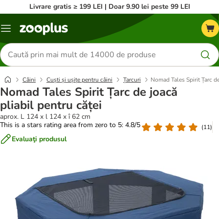
Livrare gratis ≥ 199 LEI | Doar 9.90 lei peste 99 LEI
Categorii
Căutare
produse
Câini
Cuști și ușițe pentru câini
Țarcuri
Nomad Tales Spirit Țarc de
Nomad Tales Spirit Țarc de joacă
pliabil pentru căței
aprox. L 124 x l 124 x î 62 cm
This is a stars rating area from zero to 5: 4.8/5
(
11
)
Evaluaţi produsul