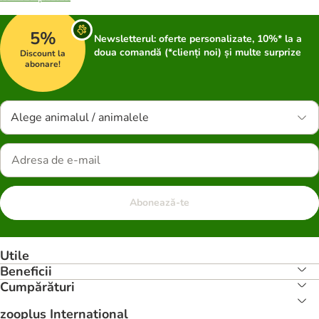
5%
Newsletterul: oferte personalizate, 10%* la a
doua comandă (*clienți noi) și multe surprize
Discount la
abonare!
Alege animalul / animalele
Abonează-te
Utile
Beneficii
Cumpărături
zooplus Internațional