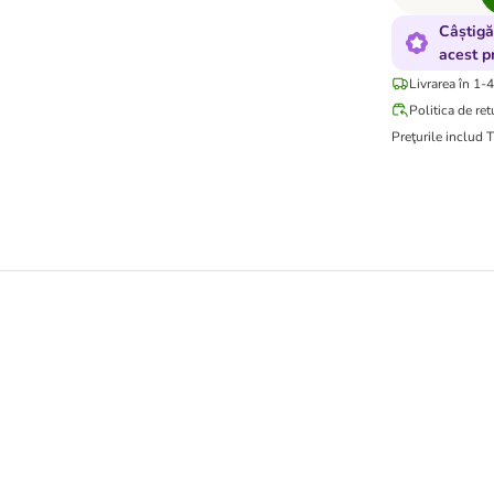
Câștigă
acest p
Livrarea în 1-4
Politica de ret
Preţurile includ 