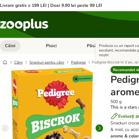
Livrare gratis ≥ 199 LEI | Doar 9.90 lei peste 99 LEI
Câini
Pisici
Păsări
Anim
Produse cu un raport cal
Deschideți meniul cu categorii: Câini
Deschideți meniul cu categorii:
Deschid
excelent, recomandate pe
noștri
Câini
Snackuri pentru câini
Pedigree
Pedigree Biscrok în 3 arome 
Recomandat de
Pedigr
arome
500 g
This is a stars
Evaluaţi p
Snackuri croca
& miel, cu aci
arome & coloran