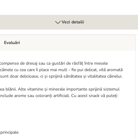
Vezi detalii
Evaluări
recompense de dresaj sau ca gustări de răsfăț între mesele
âinele cu cea care îi place mai mult - fie pui delicat, vită aromată
nt doar delicioase, ci și sprijină sănătatea și vitalitatea câinelui.
rea blănii. Alte vitamine și minerale importante sprijină sistemul
nclude arome sau coloranți artificiali. Cu acest snack vă puteți
principale