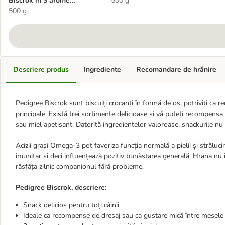
Biscrok în 3 arome
500 g
delicioase
500 g
Descriere produs
Ingrediente
Recomandare de hrănire
Pedigree Biscrok sunt biscuiți crocanți în formă de os, potriviți ca 
principale. Există trei sortimente delicioase și vă puteți recompensa c
sau miel apetisant. Datorită ingredientelor valoroase, snackurile nu su
Acizii grași Omega-3 pot favoriza funcția normală a pielii și străluci
imunitar și deci influențează pozitiv bunăstarea generală. Hrana nu i
răsfăța zilnic companionul fără probleme.
Pedigree Biscrok, descriere:
Snack delicios pentru toți câinii
Ideale ca recompense de dresaj sau ca gustare mică între mesele 