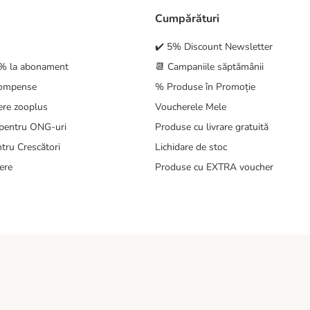
Cumpărături
✔️ 5% Discount Newsletter
5% la abonament
📆 Campaniile săptămânii
compense
% Produse în Promoție
ere zooplus
Voucherele Mele
pentru ONG-uri
Produse cu livrare gratuită
tru Crescători
Lichidare de stoc
ere
Produse cu EXTRA voucher