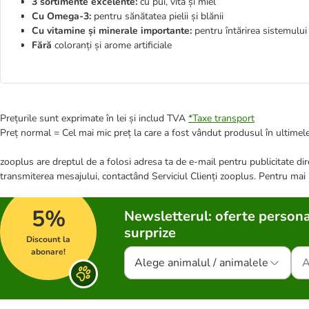
3 sortimente excelente:
cu pui, vită și miel
Cu Omega-3:
pentru sănătatea pielii și blănii
Cu vitamine și minerale importante:
pentru întărirea sistemului
Fără
coloranți și arome artificiale
Prețurile sunt exprimate în lei și includ TVA
*
Taxe transport
Preț normal = Cel mai mic preț la care a fost vândut produsul în ultimele
zooplus are dreptul de a folosi adresa ta de e-mail pentru publicitate dire
transmiterea mesajului, contactând Serviciul Clienți zooplus. Pentru mai
5%
Newsletterul: oferte persona
surprize
Discount la
abonare!
Alege animalul / animalele