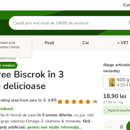
Con
Căutare
produse
ale mici
Pești
Cai
+ VET 
itate-preț
 Pisici
eți meniul cu categorii: Păsări
Deschideți meniul cu categorii: Animale mici
Deschideți meniul cu categori
Deschideț
ntru clienții
delicioase
Alege articolu
 zooplus
ee Biscrok în 3
variante)
500 g
 delicioase
4354
18,90 lei
 rating area from zero to 5: 4.9/5
(
8
)
37,80 lei / kg
rodusul
Aplică vouche
nte în formă de oase
în 3 arome diferite
, cu pui, vită
zi grași valoroși Omega-3, vitamine & minerale,
fără
ți artificiali.
pentru mai multe informaţii...