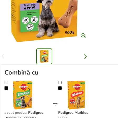
Combină cu
Pedigree Biscrok în 3 arome delicioase
Pedigree Markies
acest produs
:
Pedigree
Pedigree Markies