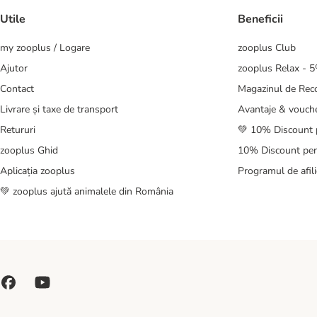
Utile
Beneficii
my zooplus / Logare
zooplus Club
Ajutor
zooplus Relax - 
Contact
Magazinul de Re
Livrare și taxe de transport
Avantaje & vouch
Retururi
💚 10% Discount 
zooplus Ghid
10% Discount pen
Aplicația zooplus
Programul de afili
💚 zooplus ajută animalele din România