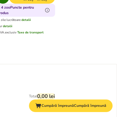
 4 zooPuncte pentru
rodus
 zile lucrătoare
detalii
ur
detalii
TVA.
exclusiv
Taxe de transport
0,00 lei
Total
Cumpără împreună
Cumpără împreună