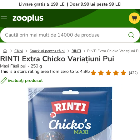
Livrare gratis ≥ 199 LEI | Doar 9.90 lei peste 99 LEI
Categorii
Căutare
produse
Câini
Snackuri pentru câini
RINTI
RINTI Extra Chicko Variațiuni Pu
RINTI Extra Chicko Variațiuni Pui
Maxi Fâșii pui - 250 g
This is a stars rating area from zero to 5: 4.8/5
(
422
)
Evaluaţi produsul