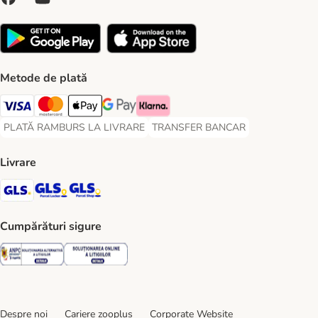
Metode de plată
Visa Payment Method
Master Card Payment Method
Apple Pay Payment Method
Google Pay Payment Method
Klarna Payment Method
PLATĂ RAMBURS LA LIVRARE
TRANSFER BANCAR
PLATĂ RAMBURS LA LIVRARE Payment Method
TRANSFER BANCAR Payment Metho
Livrare
GLS Shipping Method
GLS Locker Shipping Method
GLS Parcel Shop Shipping Method
Cumpărături sigure
Security
Security
Despre noi
Cariere zooplus
Corporate Website