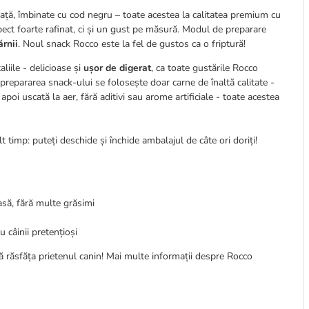
 rață, îmbinate cu cod negru – toate acestea la calitatea premium cu
pect foarte rafinat, ci și un gust pe măsură. Modul de preparare
ărnii
. Noul snack Rocco este la fel de gustos ca o friptură!
aliile - delicioase și
ușor de digerat
, ca toate gustările Rocco
repararea snack-ului se folosește doar carne de înaltă calitate -
oi uscată la aer, fără aditivi sau arome artificiale - toate acestea
 timp: puteți deschide și închide ambalajul de câte ori doriți!
asă, fără multe grăsimi
 câinii pretențioși
vă răsfăța prietenul canin! Mai multe informații despre Rocco