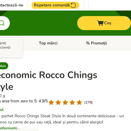
tactează-ne
Repetare comandă
Coș
Diete
Top mărci
% Promoții
preț
i: Pești
i meniul cu categorii: Cai
Deschideți meniul cu categorii: + VET Diete
Deschideți meniul cu catego
lienții
plus
economic Rocco Chings
yle
0 g
g area from zero to 5: 4.9/5
(
278
)
ul
 pachet Rocco Chings Steak Style în două sortimente delicioase - un
uros cu carne de pui sau rață, ideal și pentru câinii alergici!
formaţii...