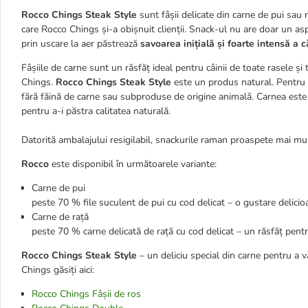
Rocco Chings Steak Style
sunt fâșii delicate din carne de pui sau
care Rocco Chings și-a obișnuit clienții. Snack-ul nu are doar un as
prin uscare la aer păstrează
savoarea inițială și foarte intensă a c
Fâșiile de carne sunt un răsfăț ideal pentru câinii de toate rasele și t
Chings.
Rocco Chings Steak Style
este un produs natural. Pentru p
fără făină de carne sau subproduse de origine animală. Carnea este ap
pentru a-i păstra calitatea naturală.
Datorită ambalajului resigilabil, snackurile raman proaspete mai mult
Rocco
este disponibil în următoarele variante:
Carne de pui
peste 70 % file suculent de pui cu cod delicat – o gustare delicio
Carne de rață
peste 70 % carne delicată de rață cu cod delicat – un răsfăț pentru
Rocco Chings Steak Style
– un deliciu special din carne pentru a 
Chings găsiți aici:
Rocco Chings Fâșii de ros