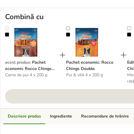
Combină cu
Pachet economic Rocco Chings Steak Style
Pachet economic: Rocco Chings D
E
acest produs
:
Pachet
Pachet economic: Rocco
Edi
economic Rocco Chings
Chings Double
Chi
Steak Style
Carne de pui 4 x 200 g
Pui & vită 4 x 200 g
Mix
raț
Descriere produs
Ingrediente
Recomandare de hrănire