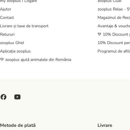
my zooplus / Logare
zooplus Club
Ajutor
zooplus Relax - 
Contact
Magazinul de Re
Livrare și taxe de transport
Avantaje & vouch
Retururi
💚 10% Discount 
zooplus Ghid
10% Discount pen
Aplicația zooplus
Programul de afili
💚 zooplus ajută animalele din România
Metode de plată
Livrare