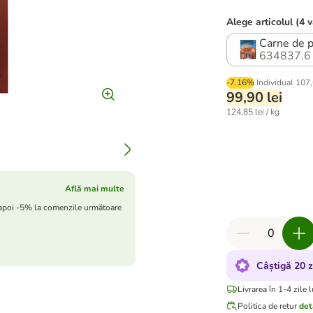
Alege articolul (4 
Carne de p
634837.6
-7.16%
Individual
107,
99,90 lei
124,85 lei / kg
Află mai multe
 apoi -5% la comenzile următoare
Câștigă 20 
Livrarea în 1-4 zile 
Politica de retur
det