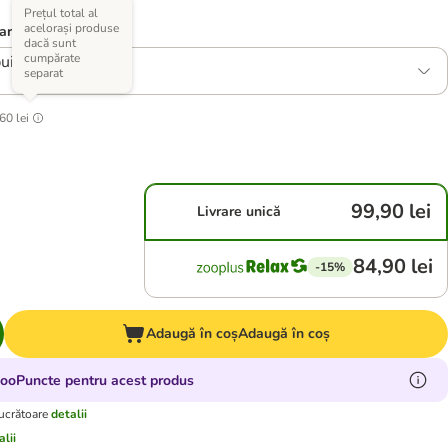
Prețul total al
acelorași produse
variante)
dacă sunt
cumpărate
ui 4 x 200 g
separat
60 lei
99,90 lei
Livrare unică
84,90 lei
-15%
Adaugă în coș
Adaugă în coș
zooPuncte pentru acest produs
lucrătoare
detalii
alii