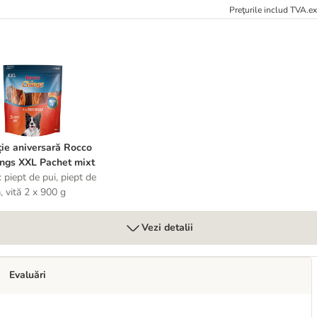
Preţurile includ TVA.
e
ouble
diție aniversară Rocco Chings XXL Pachet mixt
ție aniversară Rocco
ngs XXL Pachet mixt
: piept de pui, piept de
ă, vită 2 x 900 g
Vezi detalii
Evaluări