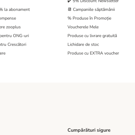
✔️ 5% Discount Newsletter
5% la abonament
📆 Campaniile săptămânii
compense
% Produse în Promoție
ere zooplus
Voucherele Mele
pentru ONG-uri
Produse cu livrare gratuită
tru Crescători
Lichidare de stoc
ere
Produse cu EXTRA voucher
Cumpărături sigure