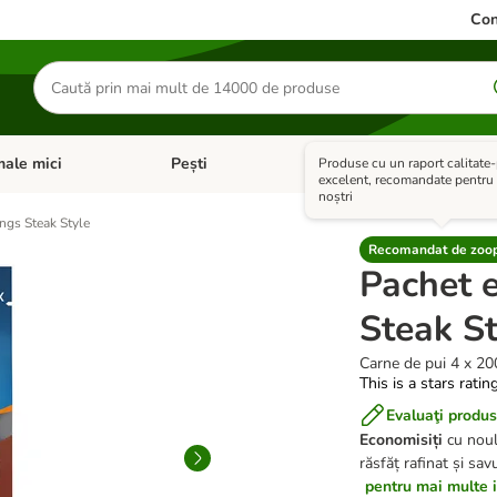
Con
Căutare
produse
ale mici
Pești
Cai
+ VET 
Produse cu un raport calitate-
 Pisici
eți meniul cu categorii: Păsări
Deschideți meniul cu categorii: Animale mici
Deschideți meniul cu categori
Deschideț
excelent, recomandate pentru c
noștri
gs Steak Style
Recomandat de zoo
Pachet 
Steak St
Carne de pui 4 x 20
This is a stars ratin
Evaluaţi produs
Economisiți
cu noul
răsfăț rafinat și sav
pentru mai multe in