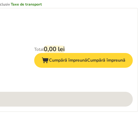
xclusiv
Taxe de transport
0,00 lei
Total
Cumpără împreună
Cumpără împreună