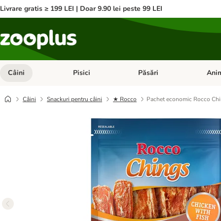
Livrare gratis ≥ 199 LEI | Doar 9.90 lei peste 99 LEI
Câini
Pisici
Păsări
Anim
Deschideți meniul cu categorii: Câini
Deschideți meniul cu categorii:
Deschid
Câini
Snackuri pentru câini
★ Rocco
Pachet economic Rocco Chin