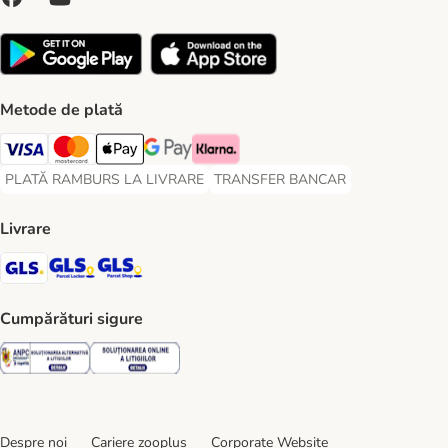
Metode de plată
Visa Payment Method
Master Card Payment Method
Apple Pay Payment Method
Google Pay Payment Method
Klarna Payment Method
PLATĂ RAMBURS LA LIVRARE
TRANSFER BANCAR
PLATĂ RAMBURS LA LIVRARE Payment Method
TRANSFER BANCAR Payment Metho
Livrare
GLS Shipping Method
GLS Locker Shipping Method
GLS Parcel Shop Shipping Method
Cumpărături sigure
Security
Security
Despre noi
Cariere zooplus
Corporate Website